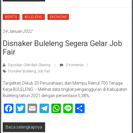
BERITA
BULELENG
EKONOMI
24 Januari 2022
Disnaker Buleleng Segera Gelar Job
Fair
Diposkan Oleh:Bali Sharing
0 Komentar
Disnaker Buleleng
,
Job Fair
Targetkan Diikuti 20 Perusahaan, dan Mampu Rekrut 700 Tenaga
Kerja BULELENG – Melihat data tingkat pengangguran di Kabupaten
Buleleng tahun 2021 dengan persentase 5,38%,
Facebook
Twitter
Email
Telegram
WhatsApp
Line
Share
Baca selengkapnya