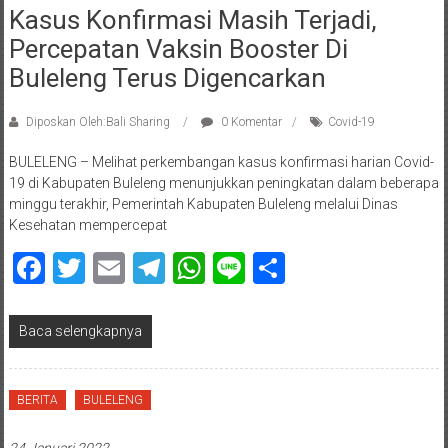
Kasus Konfirmasi Masih Terjadi,
Percepatan Vaksin Booster Di
Buleleng Terus Digencarkan
Diposkan Oleh:Bali Sharing
0 Komentar
Covid-19
BULELENG – Melihat perkembangan kasus konfirmasi harian Covid-
19 di Kabupaten Buleleng menunjukkan peningkatan dalam beberapa
minggu terakhir, Pemerintah Kabupaten Buleleng melalui Dinas
Kesehatan mempercepat
Facebook
Twitter
Email
Telegram
WhatsApp
Line
Share
Baca selengkapnya
BERITA
BULELENG