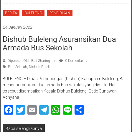
BERITA
BULELENG
PENDIDIKAN
24 Januari 2022
Dishub Buleleng Asuransikan Dua
Armada Bus Sekolah
Diposkan Oleh:Bali Sharing
0 Komentar
Bus Sekolah
,
Dishub Buleleng
BULELENG – Dinas Perhubungan (Dishub) Kabupaten Buleleng, Bali
mengasuransikan dua armada bus sekolah yang dimiliki. Hal
tersebut disampaikan Kepala Dishub Buleleng, Gede Gunawan
Adnyana
Facebook
Twitter
Email
Telegram
WhatsApp
Line
Share
Baca selengkapnya