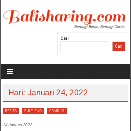
Lompat
ke
konten
Cari
Cari
Hari: Januari 24, 2022
BERITA
BULELENG
COVID-19
24 Januari 2022