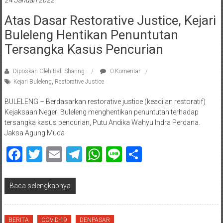
24 Januari 2022
Atas Dasar Restorative Justice, Kejari
Buleleng Hentikan Penuntutan
Tersangka Kasus Pencurian
Diposkan Oleh:Bali Sharing
0 Komentar
Kejari Buleleng
,
Restorative Justice
BULELENG – Berdasarkan restorative justice (keadilan restoratif)
Kejaksaan Negeri Buleleng menghentikan penuntutan terhadap
tersangka kasus pencurian, Putu Andika Wahyu Indra Perdana.
Jaksa Agung Muda
Facebook
Twitter
Email
Telegram
WhatsApp
Line
Share
Baca selengkapnya
BERITA
COVID-19
DENPASAR