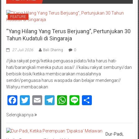
FEATURE
“Yang Hilang Yang Terus Berjuang”, Pertunjukan 30
Tahun Kudatuli di Singaraja
27 Juli 2026
Bali Sharing
0
//jika rakyat pergi/ketika penguasa pidato/kita harus hati-
hati/barangkali mereka putus asa// //kalau rakyat sembunyi/dan
berbisik-bisik/ketika membicarakan masalahnya
sendiri/penguasa harus waspada dan belajar mendengar//
Wahyu membacakan
Facebook
Twitter
Email
Telegram
WhatsApp
Line
Share
Selengkapnya
Dur-Padi,