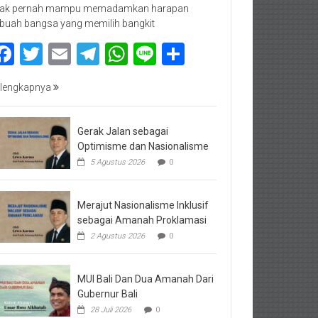
dak pernah mampu memadamkan harapan
buah bangsa yang memilih bangkit
Facebook
Twitter
Email
Telegram
WhatsApp
Line
Share
lengkapnya
Gerak Jalan sebagai
Optimisme dan Nasionalisme
5 Agustus 2026
0
Merajut Nasionalisme Inklusif
sebagai Amanah Proklamasi
2 Agustus 2026
0
MUI Bali Dan Dua Amanah Dari
Gubernur Bali
28 Juli 2026
0