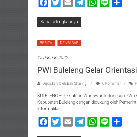
Facebook
Twitter
Email
Telegram
WhatsAp
Line
Sha
Baca selengkapnya
BERITA
DENPASAR
15 Januari 2022
PWI Buleleng Gelar Orientas
Diposkan Oleh:Bali Sharing
0 Komentar
P
BULELENG – Persatuan Wartawan Indonesia (PWI) K
Kabupaten Buleleng dengan didukung oleh Pemerint
Informatika,
Facebook
Twitter
Email
Telegram
WhatsAp
Line
Sha