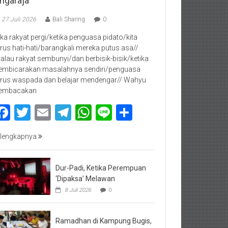
ingaraja
27 Juli 2026
Bali Sharing
0
jika rakyat pergi/ketika penguasa pidato/kita
rus hati-hati/barangkali mereka putus asa//
kalau rakyat sembunyi/dan berbisik-bisik/ketika
mbicarakan masalahnya sendiri/penguasa
rus waspada dan belajar mendengar// Wahyu
embacakan
Facebook
Twitter
Email
Telegram
WhatsApp
Line
Share
lengkapnya
Dur-Padi, Ketika Perempuan
‘Dipaksa’ Melawan
8 Juli 2026
0
Ramadhan di Kampung Bugis,