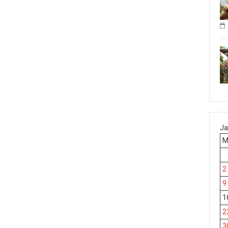
Ja
2
9
1
2
3