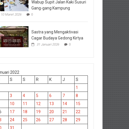
Wabup Supit Jalan Kaki Susuri
Gang-gang Kampung
10 Maret 2026
0
Sastra yang Mengaktivasi
Cagar Budaya Gedong Kirtya
31 Januari 2026
0
nuari 2022
M
S
S
R
K
J
S
1
3
4
5
6
7
8
10
11
12
13
14
15
6
17
18
19
20
21
22
3
24
25
26
27
28
29
0
31