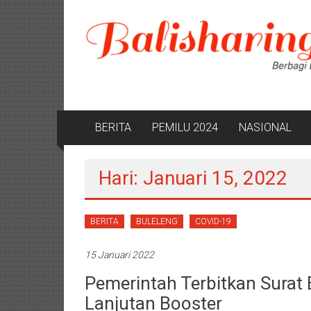
Lompat
ke
konten
BERITA
PEMILU 2024
NASIONAL
Hari: Januari 15, 2022
BERITA
BULELENG
COVID-19
15 Januari 2022
Pemerintah Terbitkan Surat
Lanjutan Booster