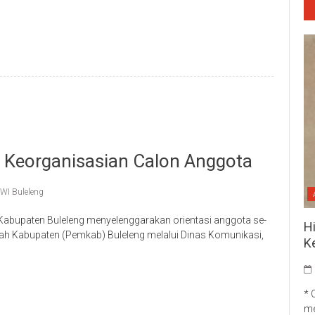
p
re
i Keorganisasian Calon Anggota
WI Buleleng
abupaten Buleleng menyelenggarakan orientasi anggota se-
H
ah Kabupaten (Pemkab) Buleleng melalui Dinas Komunikasi,
K
p
re
* 
me