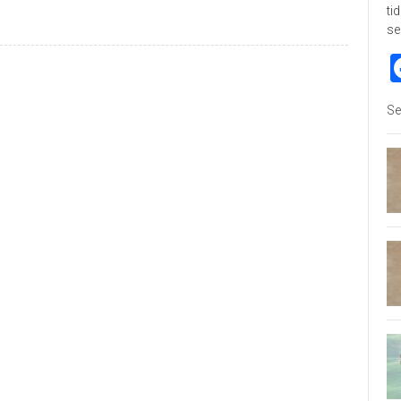
ti
se
Se