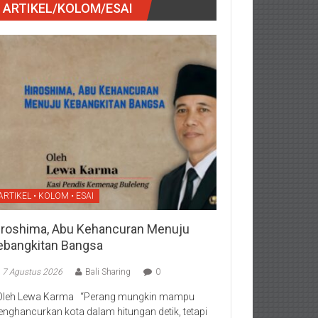
ARTIKEL/KOLOM/ESAI
ARTIKEL • KOLOM • ESAI
iroshima, Abu Kehancuran Menuju
ebangkitan Bangsa
7 Agustus 2026
Bali Sharing
0
Oleh Lewa Karma “Perang mungkin mampu
nghancurkan kota dalam hitungan detik, tetapi