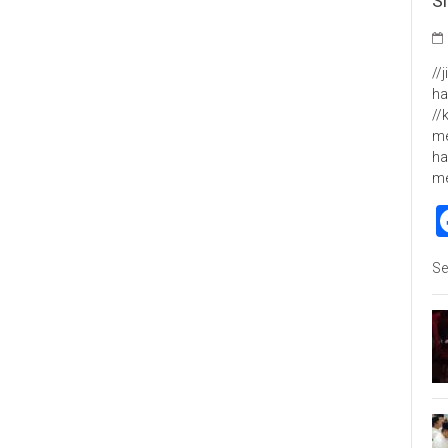
S
//
ha
//
me
ha
m
Se