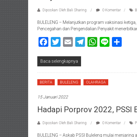
Diposkan Oleh:Bali Sharing
0 Komentar
B
BULELENG – Melanjutkan program vaksinasi ketiga, 
Pencegahan dan Pengendalian Penyakit menerbitkan
Facebook
Twitter
Email
Telegram
WhatsAp
Line
Sha
Baca selengkapnya
BERITA
BULELENG
OLAHRAGA
15 Januari 2022
Hadapi Porprov 2022, PSSI B
Diposkan Oleh:Bali Sharing
0 Komentar
P
BULELENG – Askab PSSI Buleleng mulai menjaring a