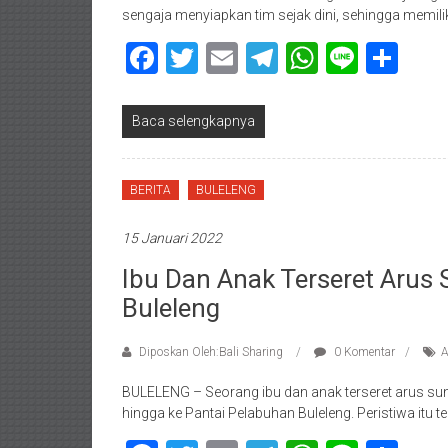
sengaja menyiapkan tim sejak dini, sehingga memili
Facebook
Twitter
Email
Telegram
WhatsAp
Line
Sha
Baca selengkapnya
BERITA
BULELENG
15 Januari 2022
Ibu Dan Anak Terseret Arus
Buleleng
Diposkan Oleh:Bali Sharing
0 Komentar
A
BULELENG – Seorang ibu dan anak terseret arus sun
hingga ke Pantai Pelabuhan Buleleng. Peristiwa itu te