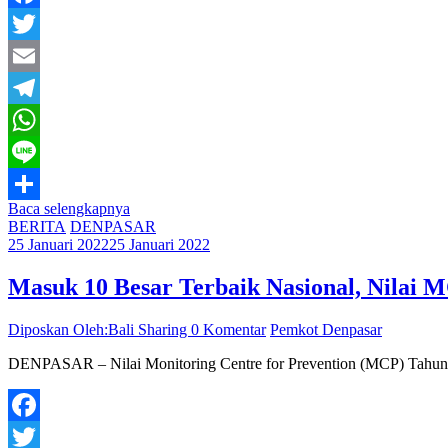
Facebook
Twitter
Email
Telegram
WhatsApp
Line
Baca selengkapnya
Share
BERITA
DENPASAR
25 Januari 2022
25 Januari 2022
Masuk 10 Besar Terbaik Nasional, Nilai 
Diposkan Oleh:Bali Sharing
0 Komentar
Pemkot Denpasar
DENPASAR – Nilai Monitoring Centre for Prevention (MCP) Tahun 2
Facebook