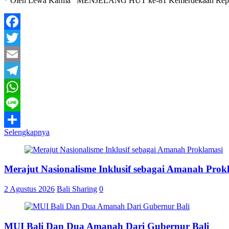
* Oleh Lewa Karma MENJELANG HUT ke-81 Kemerdekaan Republik Ind
Facebook
Twitter
Email
Telegram
WhatsApp
Line
Selengkapnya
Share
Merajut Nasionalisme Inklusif sebagai Amanah Prok
2 Agustus 2026
Bali Sharing
0
MUI Bali Dan Dua Amanah Dari Gubernur Bali