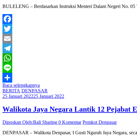
BULELENG – Berdasarkan Instruksi Menteri Dalam Negeri No. 05 Ta
Facebook
Twitter
Email
Telegram
WhatsApp
Line
Baca selengkapnya
Share
BERITA
DENPASAR
25 Januari 2022
25 Januari 2022
Walikota Jaya Negara Lantik 12 Pejabat Es
Diposkan Oleh:Bali Sharing
0 Komentar
Pemkot Denpasar
DENPASAR – Walikota Denpasar, I Gusti Ngurah Jaya Negara, secara r