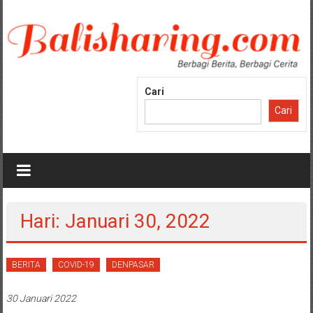
Lompat
ke
konten
Cari
Cari
Hari: Januari 30, 2022
BERITA
COVID-19
DENPASAR
30 Januari 2022