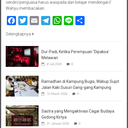
sendiri/penguasa harus waspada dan belajar mendengar//
Wahyu membacakan
Facebook
Twitter
Email
Telegram
WhatsApp
Line
Share
Selengkapnya
Dur-Padi, Ketika Perempuan ‘Dipaksa’
Melawan
8 Juli 2026
0
Ramadhan di Kampung Bugis, Wabup Supit
Jalan Kaki Susuri Gang-gang Kampung
10 Maret 2026
0
Sastra yang Mengaktivasi Cagar Budaya
Gedong Kirtya
31 Januari 2026
0