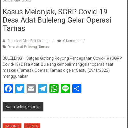
30 Januari 2022
Kasus Melonjak, SGRP Covid-19
Desa Adat Buleleng Gelar Operasi
Tamas
Diposkan Oleh:Bali Sharing
0 Komentar
Desa Adat Buleleng
,
Tamas
BULELENG – Satgas Gotong Royong Pencegahan Covid-19 (SGRP
Covid-19) Desa Adat Buleleng kembali menggelar operasi taat
masker (Tamas). Operasi Tamas digelar Sabtu (29/1/2022)
menggunakan
Facebook
Twitter
Email
Telegram
WhatsApp
Line
Share
Baca selengkapnya
BADUNG
BERITA