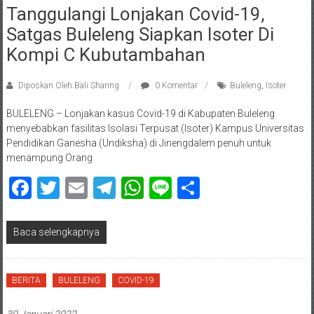
Tanggulangi Lonjakan Covid-19,
Satgas Buleleng Siapkan Isoter Di
Kompi C Kubutambahan
Diposkan Oleh:Bali Sharing
0 Komentar
Buleleng
,
Isoter
BULELENG – Lonjakan kasus Covid-19 di Kabupaten Buleleng
menyebabkan fasilitas Isolasi Terpusat (Isoter) Kampus Universitas
Pendidikan Ganesha (Undiksha) di Jinengdalem penuh untuk
menampung Orang
Facebook
Twitter
Email
Telegram
WhatsApp
Line
Share
Baca selengkapnya
BERITA
BULELENG
COVID-19