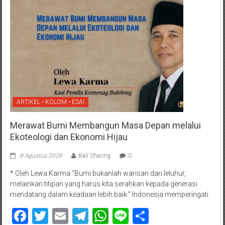
ARTIKEL • KOLOM • ESAI
Merawat Bumi Membangun Masa Depan melalui
Ekoteologi dan Ekonomi Hijau
8 Agustus 2026
Bali Sharing
0
* Oleh Lewa Karma “Bumi bukanlah warisan dari leluhur,
melainkan titipan yang harus kita serahkan kepada generasi
mendatang dalam keadaan lebih baik.” Indonesia memperingati
Facebook
Twitter
Email
Telegram
WhatsApp
Line
Share