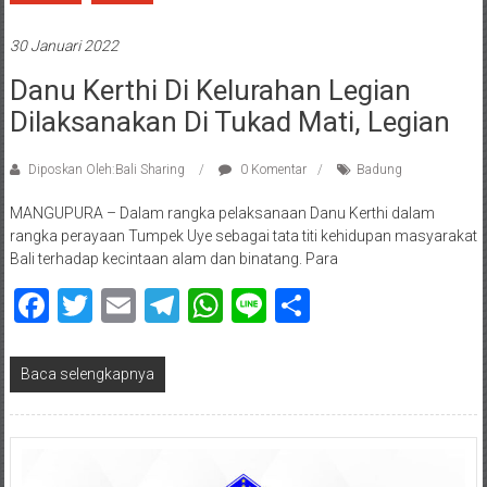
30 Januari 2022
Danu Kerthi Di Kelurahan Legian
Dilaksanakan Di Tukad Mati, Legian
Diposkan Oleh:Bali Sharing
0 Komentar
Badung
MANGUPURA – Dalam rangka pelaksanaan Danu Kerthi dalam
rangka perayaan Tumpek Uye sebagai tata titi kehidupan masyarakat
Bali terhadap kecintaan alam dan binatang. Para
Facebook
Twitter
Email
Telegram
WhatsApp
Line
Share
Baca selengkapnya