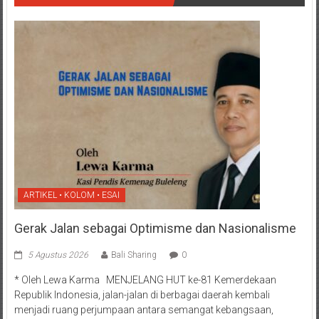
ARTIKEL • KOLOM • ESAI
Gerak Jalan sebagai Optimisme dan Nasionalisme
5 Agustus 2026
Bali Sharing
0
* Oleh Lewa Karma MENJELANG HUT ke-81 Kemerdekaan
Republik Indonesia, jalan-jalan di berbagai daerah kembali
menjadi ruang perjumpaan antara semangat kebangsaan,