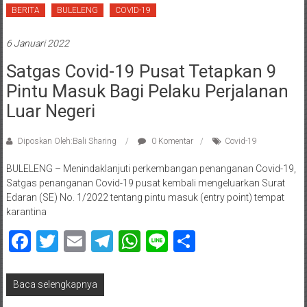
BERITA
BULELENG
COVID-19
6 Januari 2022
Satgas Covid-19 Pusat Tetapkan 9
Pintu Masuk Bagi Pelaku Perjalanan
Luar Negeri
Diposkan Oleh:Bali Sharing
0 Komentar
Covid-19
BULELENG – Menindaklanjuti perkembangan penanganan Covid-19,
Satgas penanganan Covid-19 pusat kembali mengeluarkan Surat
Edaran (SE) No. 1/2022 tentang pintu masuk (entry point) tempat
karantina
Facebook
Twitter
Email
Telegram
WhatsApp
Line
Share
Baca selengkapnya