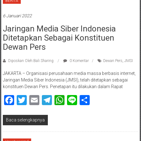
BERITA
6 Januari 2022
Jaringan Media Siber Indonesia
Ditetapkan Sebagai Konstituen
Dewan Pers
Diposkan Oleh:Bali Sharing
0 Komentar
Dewan Pers
,
JMSI
JAKARTA – Organisasi perusahaan media massa berbasis internet,
Jaringan Media Siber Indonesia (JMSI), telah ditetapkan sebagai
konstituen Dewan Pers. Penetapan itu dilakukan dalam Rapat
Facebook
Twitter
Email
Telegram
WhatsApp
Line
Share
Baca selengkapnya