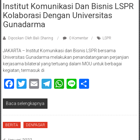
Institut Komunikasi Dan Bisnis LSPR
Kolaborasi Dengan Universitas
Gunadarma
Diposkan Oleh:Bali Sharing
0 Komentar
LSPR
JAKARTA – Institut Komunikasi dan Bisnis LSPR bersama
Universitas Gunadarma melakukan penandatanganan perjanjian
kerjasama bilateral yang tertuang dalam MOU untuk berbagai
kegiatan, termasuk di
Facebook
Twitter
Email
Telegram
WhatsApp
Line
Share
Baca selengkapnya
BERITA
DENPASAR