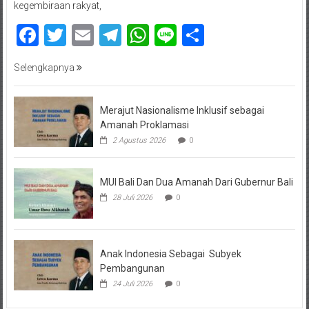
kegembiraan rakyat,
Facebook
Twitter
Email
Telegram
WhatsApp
Line
Share
Selengkapnya
Merajut Nasionalisme Inklusif sebagai
Amanah Proklamasi
2 Agustus 2026
0
MUI Bali Dan Dua Amanah Dari Gubernur Bali
28 Juli 2026
0
Anak Indonesia Sebagai Subyek
Pembangunan
24 Juli 2026
0