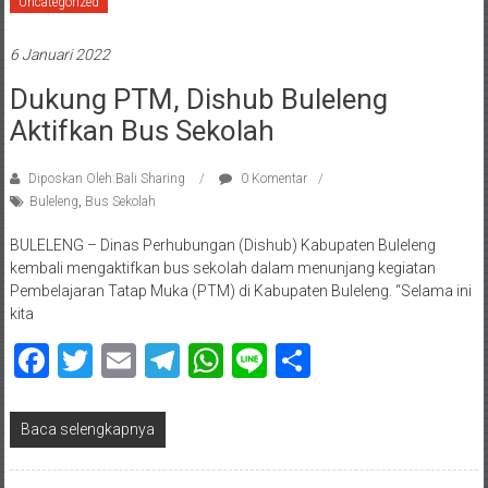
Uncategorized
6 Januari 2022
Dukung PTM, Dishub Buleleng
Aktifkan Bus Sekolah
Diposkan Oleh:Bali Sharing
0 Komentar
Buleleng
,
Bus Sekolah
BULELENG – Dinas Perhubungan (Dishub) Kabupaten Buleleng
kembali mengaktifkan bus sekolah dalam menunjang kegiatan
Pembelajaran Tatap Muka (PTM) di Kabupaten Buleleng. “Selama ini
kita
Facebook
Twitter
Email
Telegram
WhatsApp
Line
Share
Baca selengkapnya