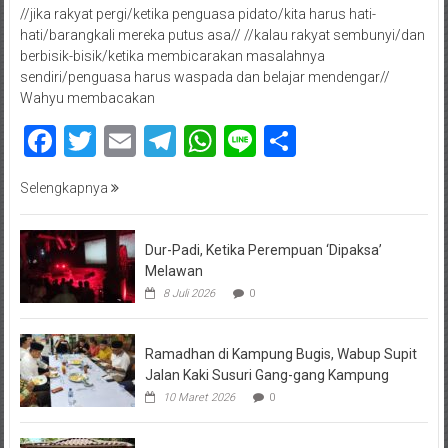
//jika rakyat pergi/ketika penguasa pidato/kita harus hati-
hati/barangkali mereka putus asa// //kalau rakyat sembunyi/dan
berbisik-bisik/ketika membicarakan masalahnya
sendiri/penguasa harus waspada dan belajar mendengar//
Wahyu membacakan
Facebook
Twitter
Email
Telegram
WhatsApp
Line
Share
Selengkapnya
Dur-Padi, Ketika Perempuan ‘Dipaksa’
Melawan
8 Juli 2026
0
Ramadhan di Kampung Bugis, Wabup Supit
Jalan Kaki Susuri Gang-gang Kampung
10 Maret 2026
0