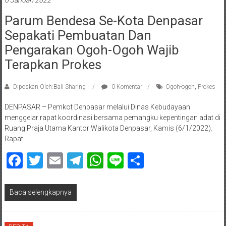
6 Januari 2022
Parum Bendesa Se-Kota Denpasar
Sepakati Pembuatan Dan
Pengarakan Ogoh-Ogoh Wajib
Terapkan Prokes
Diposkan Oleh:Bali Sharing
0 Komentar
Ogoh-ogoh
,
Prokes
DENPASAR – Pemkot Denpasar melalui Dinas Kebudayaan
menggelar rapat koordinasi bersama pemangku kepentingan adat di
Ruang Praja Utama Kantor Walikota Denpasar, Kamis (6/1/2022).
Rapat
Facebook
Twitter
Email
Telegram
WhatsApp
Line
Share
Baca selengkapnya