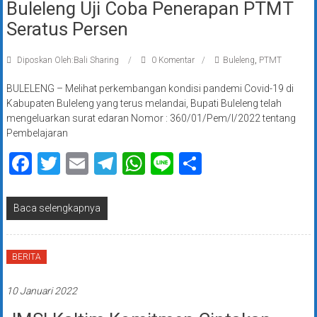
Buleleng Uji Coba Penerapan PTMT
Seratus Persen
Diposkan Oleh:Bali Sharing
0 Komentar
Buleleng
,
PTMT
BULELENG – Melihat perkembangan kondisi pandemi Covid-19 di
Kabupaten Buleleng yang terus melandai, Bupati Buleleng telah
mengeluarkan surat edaran Nomor : 360/01/Pem/I/2022 tentang
Pembelajaran
Facebook
Twitter
Email
Telegram
WhatsApp
Line
Share
Baca selengkapnya
BERITA
10 Januari 2022