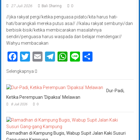
27 Juli 2026
Bali Sharing
0
//jika rakyat pergi/ketika penguasa pidato/kita harus hati-
hati/barangkali mereka putus asa// //kalau rakyat sembunyi/dan
berbisik-bisik/ketika membicarakan masalahnya
sendiri/penguasa harus waspada dan belajar mendengar//
Wahyu membacakan
Facebook
Twitter
Email
Telegram
WhatsApp
Line
Share
Selengkapnya
Dur-Padi,
Ketika Perempuan ‘Dipaksa’ Melawan
8 Juli 2026
0
Ramadhan di Kampung Bugis, Wabup Supit Jalan Kaki Susuri
Gang-gang Kampung