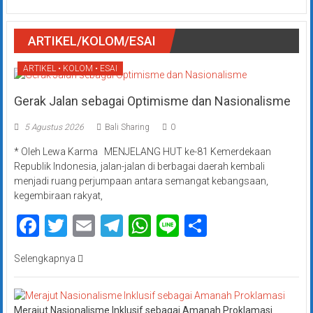
ARTIKEL/KOLOM/ESAI
ARTIKEL • KOLOM • ESAI
Gerak Jalan sebagai Optimisme dan Nasionalisme
5 Agustus 2026
Bali Sharing
0
* Oleh Lewa Karma MENJELANG HUT ke-81 Kemerdekaan
Republik Indonesia, jalan-jalan di berbagai daerah kembali
menjadi ruang perjumpaan antara semangat kebangsaan,
kegembiraan rakyat,
Facebook
Twitter
Email
Telegram
WhatsApp
Line
Share
Selengkapnya
Merajut Nasionalisme Inklusif sebagai Amanah Proklamasi