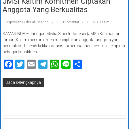
JMSI Kaltim Komitmen Ciptakan
Anggota Yang Berkualitas
Diposkan Oleh:Bali Sharing
0 Komentar
JMSI Kaltim
SAMARINDA – Jaringan Media Siber Indonesia (JMSI) Kalimantan
Timur (Kaltim) berkomitmen menciptakan anggota-anggota yang
berkualitas, terlebih ketika organisasi perusahaan pers ini ditetapkan
sebagai konstituen
Facebook
Twitter
Email
Telegram
WhatsApp
Line
Share
Baca selengkapnya