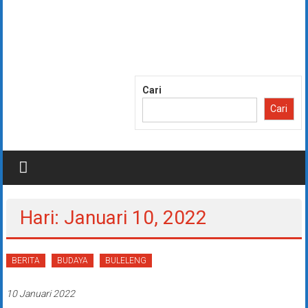
Lompat
ke
konten
Cari
Cari
Hari: Januari 10, 2022
BERITA
BUDAYA
BULELENG
10 Januari 2022