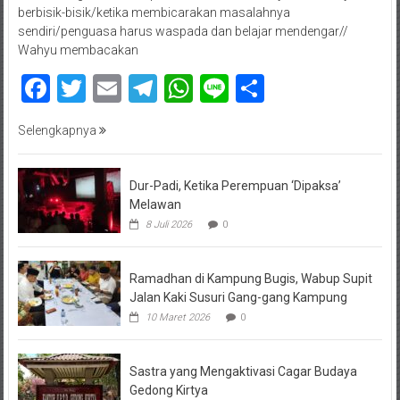
berbisik-bisik/ketika membicarakan masalahnya
sendiri/penguasa harus waspada dan belajar mendengar//
Wahyu membacakan
Facebook
Twitter
Email
Telegram
WhatsApp
Line
Share
Selengkapnya
Dur-Padi, Ketika Perempuan ‘Dipaksa’
Melawan
8 Juli 2026
0
Ramadhan di Kampung Bugis, Wabup Supit
Jalan Kaki Susuri Gang-gang Kampung
10 Maret 2026
0
Sastra yang Mengaktivasi Cagar Budaya
Gedong Kirtya