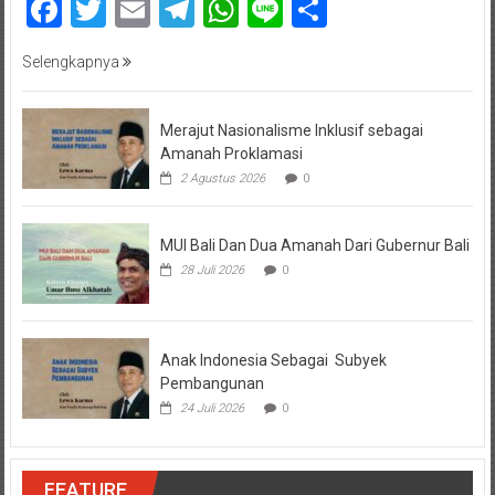
Facebook
Twitter
Email
Telegram
WhatsApp
Line
Share
Selengkapnya
Merajut Nasionalisme Inklusif sebagai
Amanah Proklamasi
2 Agustus 2026
0
MUI Bali Dan Dua Amanah Dari Gubernur Bali
28 Juli 2026
0
Anak Indonesia Sebagai Subyek
Pembangunan
24 Juli 2026
0
FEATURE