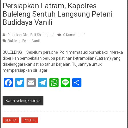
Persiapkan Latram, Kapolres
Buleleng Sentuh Langsung Petani
Budidaya Vanili
Diposkan Oleh:Bali Sharing
0 Komentar
Buleleng
,
Petani Vanili
BULELENG – Sebelum personel Polri memasuki purnabakti, mereka
diberikan pembekalan berupa pelatihan ketrampilan (Latram) yang
diselenggarakan setiap tahun berjalan. Tujuannya untuk
mempersiapkan diri agar
Facebook
Twitter
Email
Telegram
WhatsApp
Line
Share
Baca selengkapnya
BERITA
POLITIK