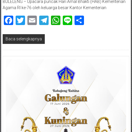
BULELENG – Upacara puncak Hari Amal Bhakti (HAB) Kementerian
Agama RI ke-76 oleh keluarga besar Kantor Kementerian
Facebook
Twitter
Email
Telegram
WhatsApp
Line
Share
Baca selengkapnya