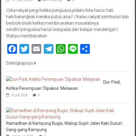
//jika rakyat pergi/ketika penguasa pidato/kita harus hati-
hati/barangkali mereka putus asa// //kalau rakyat sembunyi/dan
berbisik-bisik/ketika membicarakan masalahnya
sendiri/penguasa harus waspada dan belajar mendengar//
Wahyu membacakan
Facebook
Twitter
Email
Telegram
WhatsApp
Line
Share
Selengkapnya
Dur-Padi,
Ketika Perempuan ‘Dipaksa’ Melawan
8 Juli 2026
0
Ramadhan di Kampung Bugis, Wabup Supit Jalan Kaki Susuri
Gang-gang Kampung