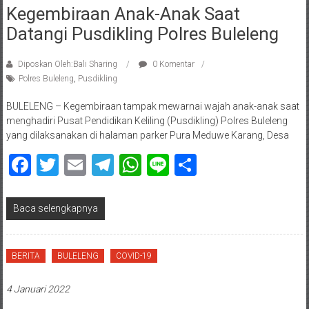
Kegembiraan Anak-Anak Saat
Datangi Pusdikling Polres Buleleng
Diposkan Oleh:Bali Sharing
0 Komentar
Polres Buleleng
,
Pusdikling
BULELENG – Kegembiraan tampak mewarnai wajah anak-anak saat
menghadiri Pusat Pendidikan Keliling (Pusdikling) Polres Buleleng
yang dilaksanakan di halaman parker Pura Meduwe Karang, Desa
Facebook
Twitter
Email
Telegram
WhatsApp
Line
Share
Baca selengkapnya
BERITA
BULELENG
COVID-19
4 Januari 2022