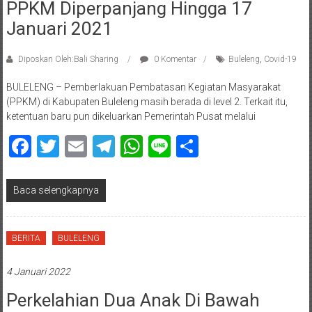
PPKM Diperpanjang Hingga 17
Januari 2021
Diposkan Oleh:Bali Sharing
0 Komentar
Buleleng
,
Covid-19
BULELENG – Pemberlakuan Pembatasan Kegiatan Masyarakat
(PPKM) di Kabupaten Buleleng masih berada di level 2. Terkait itu,
ketentuan baru pun dikeluarkan Pemerintah Pusat melalui
Facebook
Twitter
Email
Telegram
WhatsApp
Line
Share
Baca selengkapnya
BERITA
BULELENG
4 Januari 2022
Perkelahian Dua Anak Di Bawah