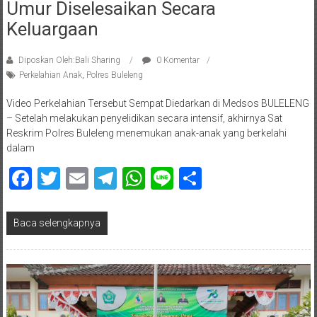
Umur Diselesaikan Secara
Keluargaan
Diposkan Oleh:Bali Sharing
0 Komentar
Perkelahian Anak
,
Polres Buleleng
Video Perkelahian Tersebut Sempat Diedarkan di Medsos BULELENG
– Setelah melakukan penyelidikan secara intensif, akhirnya Sat
Reskrim Polres Buleleng menemukan anak-anak yang berkelahi
dalam
Facebook
Twitter
Email
Telegram
WhatsApp
Line
Share
Baca selengkapnya