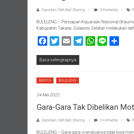
Diposkan Oleh:Bali Sharing
0 Komentar
P
BULELENG – Persiapan Kejuaraan Nasional (Kejurnas)
Kabupaten Takalar, Sulawesi Selatan melakukan latih
Facebook
Twitter
Email
Telegram
WhatsAp
Line
Sha
Baca selengkapnya
BERITA
BULELENG
24 Mei 2022
Gara-Gara Tak Dibelikan Mot
Diposkan Oleh:Bali Sharing
0 Komentar
P
BULELENG – Gara-gara orangtuanya tidak bisa memb