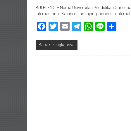
BULELENG – Nama Universitas Pendidikan Ganesha (U
internasional. Kali ini dalam ajang Indonesia Interna
Facebook
Twitter
Email
Telegram
WhatsAp
Line
Sha
Baca selengkapnya