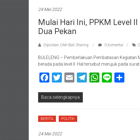
24 Mei 2022
Mulai Hari Ini, PPKM Level I
Dua Pekan
Diposkan Oleh:Bali Sharing
0 Komentar
C
BULELENG – Pemberlakuan Pembatasan Kegiatan Ma
berada pada level II. Hal tersebut merujuk pada sura
Facebook
Twitter
Email
Telegram
WhatsAp
Line
Sha
Baca selengkapnya
BERITA
POLITIK
24 Mei 2022