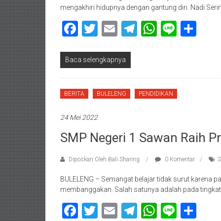
mengakhiri hidupnya dengan gantung diri. Nadi Seri
Facebook
Twitter
Email
Telegram
WhatsAp
Line
Sha
Baca selengkapnya
BERITA
BULELENG
PENDIDIKAN
24 Mei 2022
SMP Negeri 1 Sawan Raih Pre
Diposkan Oleh:Bali Sharing
0 Komentar
S
BULELENG – Semangat belajar tidak surut karena p
membanggakan. Salah satunya adalah pada tingkat 
Facebook
Twitter
Email
Telegram
WhatsAp
Line
Sha