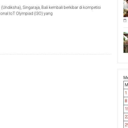
ndiksha), Singaraja, Bali kembali berkibar di kompetisi
tional IoT Olympiad (I3O) yang
p
re
Me
1
8
1
2
2