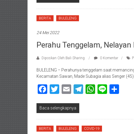
BERITA
BULELENG
24 Mei 2022
Perahu Tenggelam, Nelayan
Diposkan Oleh:Bali Sharing
0 Komentar
P
BULELENG – Perahunya tenggelam saat memancing, 
Kecamatan Sawan, Made Subagia alias Senger (45)
Facebook
Twitter
Email
Telegram
WhatsAp
Line
Sha
Baca selengkapnya
BERITA
BULELENG
COVID-19