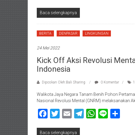
Baca selengkapnya
BERITA
DENPASAR
LINGKUNGAN
24 Mei 2022
Kick Off Aksi Revolusi Men
Indonesia
Diposkan Oleh:Bali Sharing
0 Komentar
1
Walikota Jaya Negara Tanam Benih Pohon Pertama
Nasional Revolusi Mental (GNRM) melaksanakan A
Facebook
Twitter
Email
Telegram
WhatsAp
Line
Sha
Baca selengkapnya