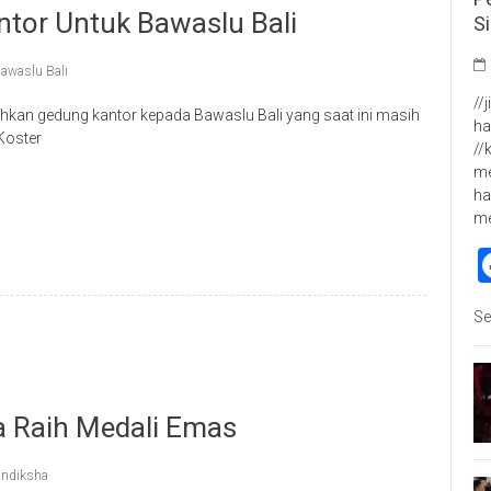
tor Untuk Bawaslu Bali
S
awaslu Bali
//
kan gedung kantor kepada Bawaslu Bali yang saat ini masih
ha
Koster
//
me
p
re
ha
m
Se
a Raih Medali Emas
ndiksha