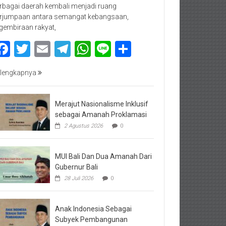
rbagai daerah kembali menjadi ruang
rjumpaan antara semangat kebangsaan,
gembiraan rakyat,
Facebook
Twitter
Email
Telegram
WhatsApp
Line
Share
lengkapnya
Merajut Nasionalisme Inklusif
sebagai Amanah Proklamasi
2 Agustus 2026
0
MUI Bali Dan Dua Amanah Dari
Gubernur Bali
28 Juli 2026
0
Anak Indonesia Sebagai
Subyek Pembangunan