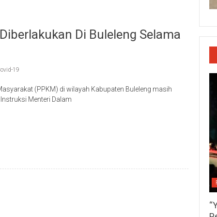
I Diberlakukan Di Buleleng Selama
ovid-19
syarakat (PPKM) di wilayah Kabupaten Buleleng masih
t Instruksi Menteri Dalam
p
re
“
P