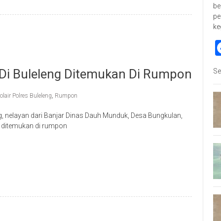
be
pe
ke
 Di Buleleng Ditemukan Di Rumpon
Se
olair Polres Buleleng
,
Rumpon
nelayan dari Banjar Dinas Dauh Munduk, Desa Bungkulan,
 ditemukan di rumpon
p
re