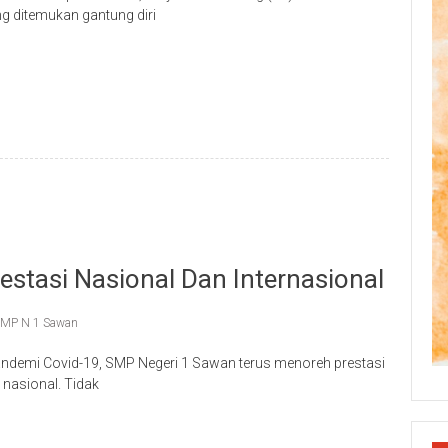
ng ditemukan gantung diri
p
re
stasi Nasional Dan Internasional
MP N 1 Sawan
andemi Covid-19, SMP Negeri 1 Sawan terus menoreh prestasi
nasional. Tidak
p
re