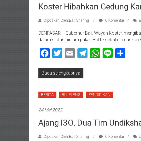
Koster Hibahkan Gedung Kan
Diposkan Oleh:Bali Sharing
0 Komentar
B
DENPASAR – Gubernur Bali, Wayan Koster, mengibah
dalam status pinjam pakai. Hal tersebut ditegaskan 
Facebook
Twitter
Email
Telegram
WhatsAp
Line
Sha
Baca selengkapnya
BERITA
BULELENG
PENDIDIKAN
24 Mei 2022
Ajang I3O, Dua Tim Undiksh
Diposkan Oleh:Bali Sharing
0 Komentar
U