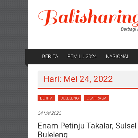
Lompat
ke
konten
BERITA
PEMILU 2024
NASIONAL
Hari: Mei 24, 2022
BERITA
BULELENG
OLAHRAGA
24 Mei 2022
Enam Petinju Takalar, Sulsel
Buleleng