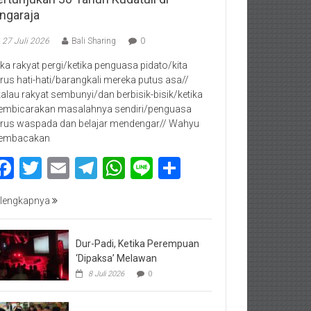
ingaraja
27 Juli 2026
Bali Sharing
0
jika rakyat pergi/ketika penguasa pidato/kita
rus hati-hati/barangkali mereka putus asa//
kalau rakyat sembunyi/dan berbisik-bisik/ketika
mbicarakan masalahnya sendiri/penguasa
rus waspada dan belajar mendengar// Wahyu
embacakan
Facebook
Twitter
Email
Telegram
WhatsApp
Line
Share
lengkapnya
Dur-Padi, Ketika Perempuan
‘Dipaksa’ Melawan
8 Juli 2026
0