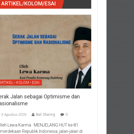
ARTIKEL/KOLOM/ESAI
ARTIKEL • KOLOM • ESAI
erak Jalan sebagai Optimisme dan
asionalisme
5 Agustus 2026
Bali Sharing
0
Oleh Lewa Karma MENJELANG HUT ke-81
merdekaan Republik Indonesia, jalan-jalan di