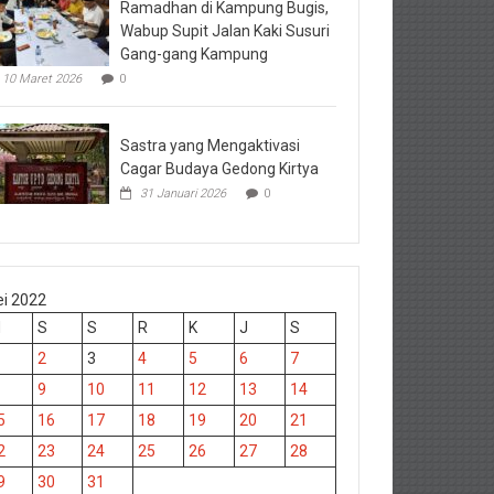
Ramadhan di Kampung Bugis,
Wabup Supit Jalan Kaki Susuri
Gang-gang Kampung
10 Maret 2026
0
Sastra yang Mengaktivasi
Cagar Budaya Gedong Kirtya
31 Januari 2026
0
i 2022
M
S
S
R
K
J
S
2
3
4
5
6
7
9
10
11
12
13
14
5
16
17
18
19
20
21
2
23
24
25
26
27
28
9
30
31