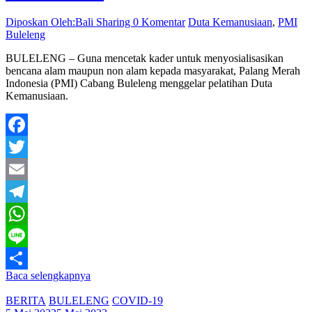
Diposkan Oleh:Bali Sharing
0 Komentar
Duta Kemanusiaan
,
PMI
Buleleng
BULELENG – Guna mencetak kader untuk menyosialisasikan
bencana alam maupun non alam kepada masyarakat, Palang Merah
Indonesia (PMI) Cabang Buleleng menggelar pelatihan Duta
Kemanusiaan.
Facebook
Twitter
Email
Telegram
WhatsApp
Line
Baca selengkapnya
Share
BERITA
BULELENG
COVID-19