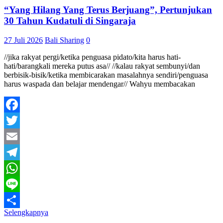
“Yang Hilang Yang Terus Berjuang”, Pertunjukan
30 Tahun Kudatuli di Singaraja
27 Juli 2026
Bali Sharing
0
//jika rakyat pergi/ketika penguasa pidato/kita harus hati-
hati/barangkali mereka putus asa// //kalau rakyat sembunyi/dan
berbisik-bisik/ketika membicarakan masalahnya sendiri/penguasa
harus waspada dan belajar mendengar// Wahyu membacakan
Facebook
Twitter
Email
Telegram
WhatsApp
Line
Selengkapnya
Share