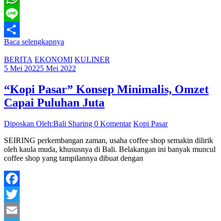
WhatsApp
Line
Baca selengkapnya
Share
BERITA
EKONOMI
KULINER
5 Mei 2022
5 Mei 2022
“Kopi Pasar” Konsep Minimalis, Omzet
Capai Puluhan Juta
Diposkan Oleh:Bali Sharing
0 Komentar
Kopi Pasar
SEIRING perkembangan zaman, usaha coffee shop semakin dilirik
oleh kaula muda, khususnya di Bali. Belakangan ini banyak muncul
coffee shop yang tampilannya dibuat dengan
Facebook
Twitter