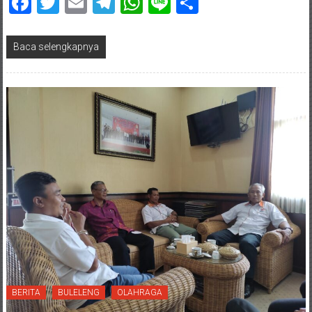
Facebook
Twitter
Email
Telegram
WhatsApp
Line
Share
Baca selengkapnya
BERITA
BULELENG
OLAHRAGA