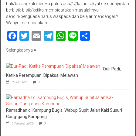
hati/barangkali mereka putus asa// //kalau rakyat sembunyi/dan
berbisik-bisik/ketika membicarakan masalahnya
sendiri/penguasa harus waspada dan belajar mendengar//
Wahyu membacakan
Facebook
Twitter
Email
Telegram
WhatsApp
Line
Share
Selengkapnya
Dur-Padi,
Ketika Perempuan ‘Dipaksa’ Melawan
8 Juli 2026
0
Ramadhan di Kampung Bugis, Wabup Supit Jalan Kaki Susuri
Gang-gang Kampung
10 Maret 2026
0