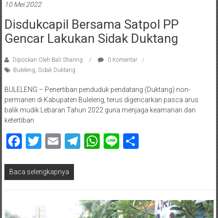
10 Mei 2022
Disdukcapil Bersama Satpol PP
Gencar Lakukan Sidak Duktang
Diposkan Oleh:Bali Sharing
0 Komentar
Buleleng
,
Sidak Duktang
BULELENG – Penertiban penduduk pendatang (Duktang) non-
permanen di Kabupaten Buleleng, terus digencarkan pasca arus
balik mudik Lebaran Tahun 2022 guna menjaga keamanan dan
ketertiban
Facebook
Twitter
Email
Telegram
WhatsApp
Line
Share
Baca selengkapnya