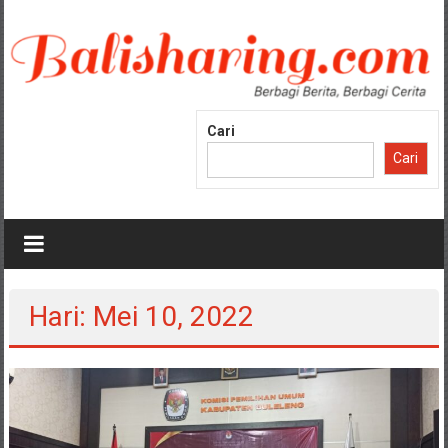
Lompat
ke
konten
Cari
Cari
Hari: Mei 10, 2022