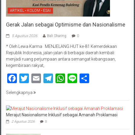
ARTIKEL • KOLOM • ESAI
Gerak Jalan sebagai Optimisme dan Nasionalisme
5 Agustus 2026
Bali Sharing
0
* Oleh Lewa Karma MENJELANG HUT ke-81 Kemerdekaan
Republik Indonesia, jalan-jalan di berbagai daerah kembali
menjadi ruang perjumpaan antara semangat kebangsaan,
kegembiraan rakyat,
Facebook
Twitter
Email
Telegram
WhatsApp
Line
Share
Selengkapnya
Merajut Nasionalisme Inklusif sebagai Amanah Proklamasi
2 Agustus 2026
0