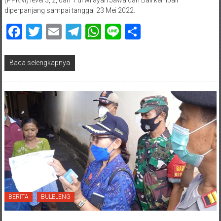
(PPKM) level 3, 2, dan 1 di wilayah Jawa dan Bali kembali
diperpanjang sampai tanggal 23 Mei 2022.
Facebook
Twitter
Email
Telegram
WhatsApp
Line
Share
Baca selengkapnya
BERITA
BULELENG