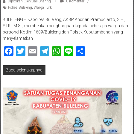
Diposkan Oleh:Bali Sharing
0 Komentar
Polres Buleleng
,
Warga Turki
BULELENG – Kapolres Buleleng, AKBP Andrian Pramudianto, S.H.,
S.I.K., M.Si., memberikan penghargaan kepada beberapa warga dan
personel Kodim 1609/Buleleng dan Polsek Kubutambahan yang
menyelamatkan
Facebook
Twitter
Email
Telegram
WhatsApp
Line
Share
Baca selengkapnya