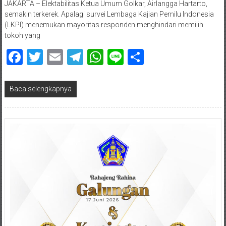
JAKARTA – Elektabilitas Ketua Umum Golkar, Airlangga Hartarto,
semakin terkerek. Apalagi survei Lembaga Kajian Pemilu Indonesia
(LKPI) menemukan mayoritas responden menghindari memilih
tokoh yang
Facebook
Twitter
Email
Telegram
WhatsApp
Line
Share
Baca selengkapnya