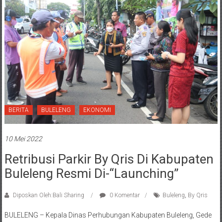
BERITA
BULELENG
EKONOMI
10 Mei 2022
Retribusi Parkir By Qris Di Kabupaten
Buleleng Resmi Di-“launching”
Diposkan Oleh:Bali Sharing
0 Komentar
Buleleng
,
By Qris
BULELENG – Kepala Dinas Perhubungan Kabupaten Buleleng, Gede