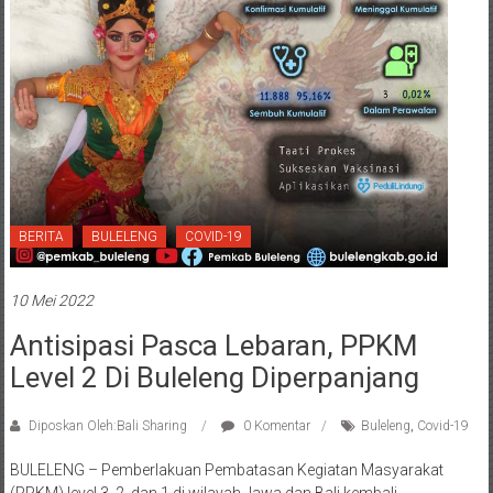
BERITA
BULELENG
COVID-19
10 Mei 2022
Antisipasi Pasca Lebaran, PPKM
Level 2 Di Buleleng Diperpanjang
Diposkan Oleh:Bali Sharing
0 Komentar
Buleleng
,
Covid-19
BULELENG – Pemberlakuan Pembatasan Kegiatan Masyarakat