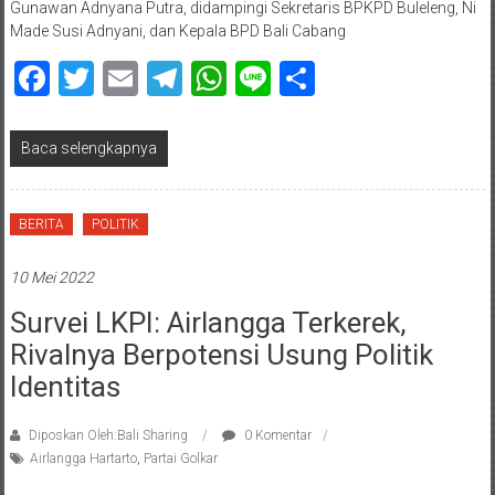
Gunawan Adnyana Putra, didampingi Sekretaris BPKPD Buleleng, Ni
Made Susi Adnyani, dan Kepala BPD Bali Cabang
Facebook
Twitter
Email
Telegram
WhatsApp
Line
Share
Baca selengkapnya
BERITA
POLITIK
10 Mei 2022
Survei LKPI: Airlangga Terkerek,
Rivalnya Berpotensi Usung Politik
Identitas
Diposkan Oleh:Bali Sharing
0 Komentar
Airlangga Hartarto
,
Partai Golkar