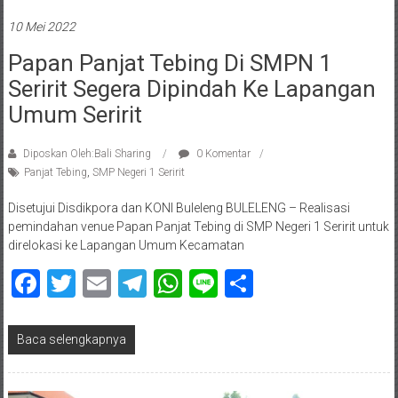
10 Mei 2022
Papan Panjat Tebing Di SMPN 1
Seririt Segera Dipindah Ke Lapangan
Umum Seririt
Diposkan Oleh:Bali Sharing
0 Komentar
Panjat Tebing
,
SMP Negeri 1 Seririt
Disetujui Disdikpora dan KONI Buleleng BULELENG – Realisasi
pemindahan venue Papan Panjat Tebing di SMP Negeri 1 Seririt untuk
direlokasi ke Lapangan Umum Kecamatan
Facebook
Twitter
Email
Telegram
WhatsApp
Line
Share
Baca selengkapnya