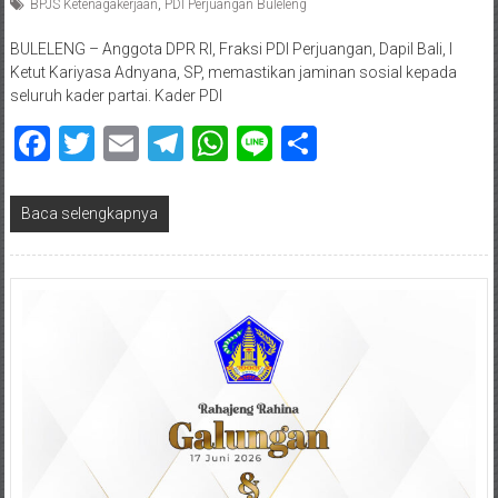
BPJS Ketenagakerjaan
,
PDI Perjuangan Buleleng
BULELENG – Anggota DPR RI, Fraksi PDI Perjuangan, Dapil Bali, I
Ketut Kariyasa Adnyana, SP, memastikan jaminan sosial kepada
seluruh kader partai. Kader PDI
Facebook
Twitter
Email
Telegram
WhatsApp
Line
Share
Baca selengkapnya