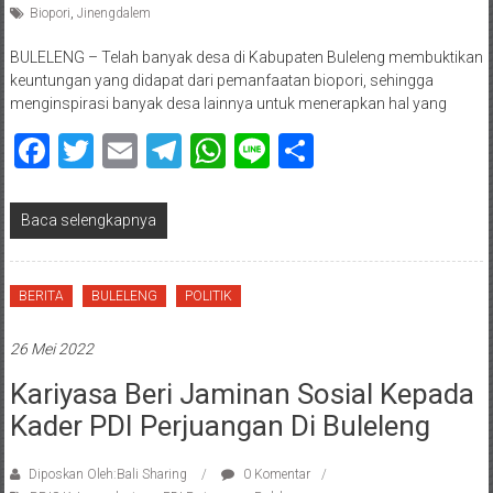
Biopori
,
Jinengdalem
BULELENG – Telah banyak desa di Kabupaten Buleleng membuktikan
keuntungan yang didapat dari pemanfaatan biopori, sehingga
menginspirasi banyak desa lainnya untuk menerapkan hal yang
Facebook
Twitter
Email
Telegram
WhatsApp
Line
Share
Baca selengkapnya
BERITA
BULELENG
POLITIK
26 Mei 2022
Kariyasa Beri Jaminan Sosial Kepada
Kader PDI Perjuangan Di Buleleng
Diposkan Oleh:Bali Sharing
0 Komentar