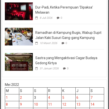
Dur-Padi, Ketika Perempuan ‘Dipaksa’
Melawan
8 Juli 2026
0
Ramadhan di Kampung Bugis, Wabup Supit
Jalan Kaki Susuri Gang-gang Kampung
10 Maret 2026
0
Sastra yang Mengaktivasi Cagar Budaya
Gedong Kirtya
31 Januari 2026
0
Mei 2022
M
S
S
R
K
J
S
1
2
3
4
5
6
7
8
9
10
11
12
13
14