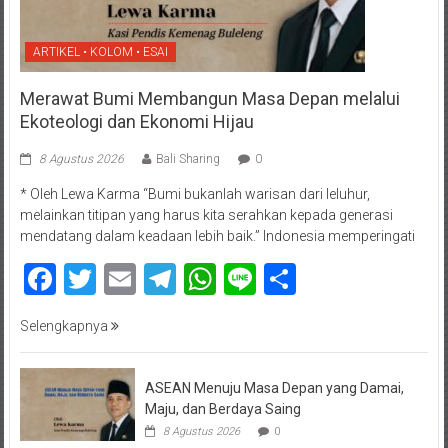
ARTIKEL • KOLOM • ESAI
Merawat Bumi Membangun Masa Depan melalui
Ekoteologi dan Ekonomi Hijau
8 Agustus 2026
Bali Sharing
0
* Oleh Lewa Karma “Bumi bukanlah warisan dari leluhur,
melainkan titipan yang harus kita serahkan kepada generasi
mendatang dalam keadaan lebih baik.” Indonesia memperingati
Facebook
Twitter
Email
Telegram
WhatsApp
Line
Share
Selengkapnya
ASEAN Menuju Masa Depan yang Damai,
Maju, dan Berdaya Saing
8 Agustus 2026
0