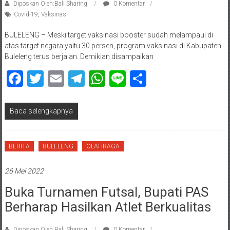
Diposkan Oleh:Bali Sharing
0 Komentar
Covid-19
,
Vaksinasi
BULELENG – Meski target vaksinasi booster sudah melampaui di
atas target negara yaitu 30 persen, program vaksinasi di Kabupaten
Buleleng terus berjalan. Demikian disampaikan
Facebook
Twitter
Email
Telegram
WhatsApp
Line
Share
Baca selengkapnya
BERITA
BULELENG
OLAHRAGA
26 Mei 2022
Buka Turnamen Futsal, Bupati PAS
Berharap Hasilkan Atlet Berkualitas
Diposkan Oleh:Bali Sharing
0 Komentar