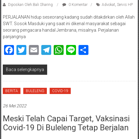
Diposkan Oleh:Bali Sharing
0 Komentar
Advokat
,
Servis HP
PERJALANAN hidup seseorang kadang sudah ditakdirkan oleh Allah
SWT. Sosok Masduki yang saat ini dikenal masyarakat sebagai
seorang pengacara handal Jembrana, misalnya. Perjalanan
panjangnya
Facebook
Twitter
Email
Telegram
WhatsApp
Line
Share
Baca selengkapnya
BERITA
BULELENG
COVID-19
26 Mei 2022
Meski Telah Capai Target, Vaksinasi
Covid-19 Di Buleleng Tetap Berjalan