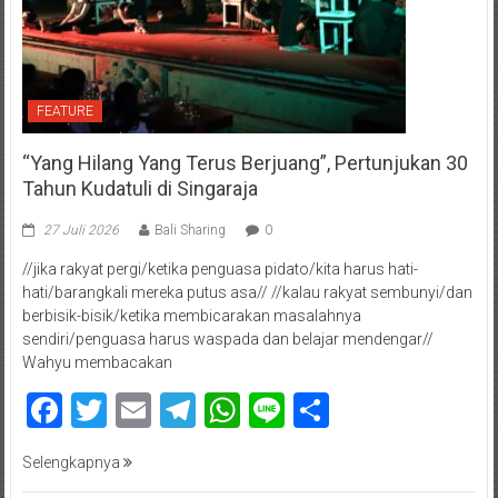
FEATURE
“Yang Hilang Yang Terus Berjuang”, Pertunjukan 30
Tahun Kudatuli di Singaraja
27 Juli 2026
Bali Sharing
0
//jika rakyat pergi/ketika penguasa pidato/kita harus hati-
hati/barangkali mereka putus asa// //kalau rakyat sembunyi/dan
berbisik-bisik/ketika membicarakan masalahnya
sendiri/penguasa harus waspada dan belajar mendengar//
Wahyu membacakan
Facebook
Twitter
Email
Telegram
WhatsApp
Line
Share
Selengkapnya