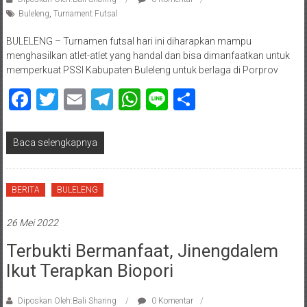
Buleleng
,
Turnament Futsal
BULELENG – Turnamen futsal hari ini diharapkan mampu
menghasilkan atlet-atlet yang handal dan bisa dimanfaatkan untuk
memperkuat PSSI Kabupaten Buleleng untuk berlaga di Porprov
Facebook
Twitter
Email
Telegram
WhatsApp
Line
Share
Baca selengkapnya
BERITA
BULELENG
26 Mei 2022
Terbukti Bermanfaat, Jinengdalem
Ikut Terapkan Biopori
Diposkan Oleh:Bali Sharing
0 Komentar