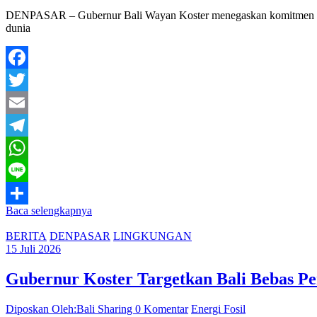
DENPASAR – Gubernur Bali Wayan Koster menegaskan komitmen Pemer
dunia
Facebook
Twitter
Email
Telegram
WhatsApp
Line
Baca selengkapnya
Share
BERITA
DENPASAR
LINGKUNGAN
15 Juli 2026
Gubernur Koster Targetkan Bali Bebas Pe
Diposkan Oleh:Bali Sharing
0 Komentar
Energi Fosil