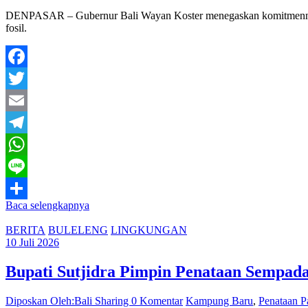
DENPASAR – Gubernur Bali Wayan Koster menegaskan komitmennya me
fosil.
Facebook
Twitter
Email
Telegram
WhatsApp
Line
Baca selengkapnya
Share
BERITA
BULELENG
LINGKUNGAN
10 Juli 2026
Bupati Sutjidra Pimpin Penataan Sempadan
Diposkan Oleh:Bali Sharing
0 Komentar
Kampung Baru
,
Penataan P