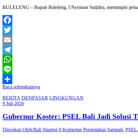
BULELENG – Bupati Buleleng, I Nyoman Sutjidra, memimpin penataan 
Facebook
Twitter
Email
Telegram
WhatsApp
Line
Baca selengkapnya
Share
BERITA
DENPASAR
LINGKUNGAN
9 Juli 2026
Gubernur Koster: PSEL Bali Jadi Solusi T
Diposkan Oleh:Bali Sharing
0 Komentar
Pengolahan Sampah
,
PSEL