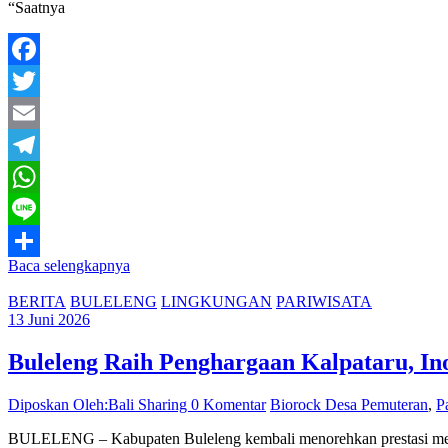
“Saatnya
Facebook
Twitter
Email
Telegram
WhatsApp
Line
Baca selengkapnya
Share
BERITA
BULELENG
LINGKUNGAN
PARIWISATA
13 Juni 2026
Buleleng Raih Penghargaan Kalpataru, In
Diposkan Oleh:Bali Sharing
0 Komentar
Biorock Desa Pemuteran
,
P
BULELENG – Kabupaten Buleleng kembali menorehkan prestasi membang