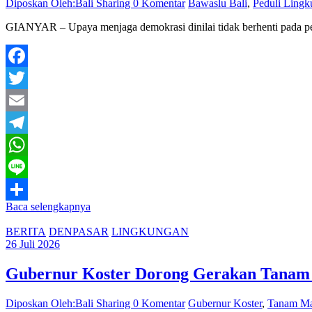
Diposkan Oleh:Bali Sharing
0 Komentar
Bawaslu Bali
,
Peduli Ling
GIANYAR – Upaya menjaga demokrasi dinilai tidak berhenti pada pen
Facebook
Twitter
Email
Telegram
WhatsApp
Line
Baca selengkapnya
Share
BERITA
DENPASAR
LINGKUNGAN
26 Juli 2026
Gubernur Koster Dorong Gerakan Tanam Ma
Diposkan Oleh:Bali Sharing
0 Komentar
Gubernur Koster
,
Tanam Ma