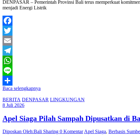
DENPASAR – Pemerintah Provinsi Bali terus memperkuat komitmenn
menjadi Energi Listrik
Facebook
Twitter
Email
Telegram
WhatsApp
Line
Baca selengkapnya
Share
BERITA
DENPASAR
LINGKUNGAN
8 Juli 2026
Apel Siaga Pilah Sampah Dipusatkan di B
Diposkan Oleh:Bali Sharing
0 Komentar
Apel Siaga
,
Berbasis Sumbe