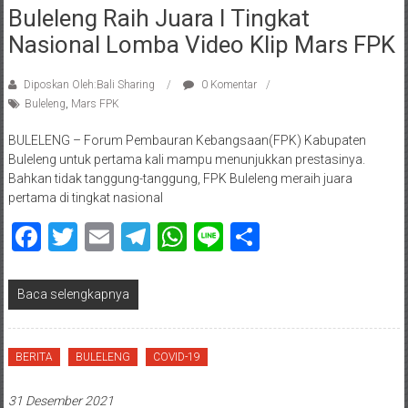
Buleleng Raih Juara I Tingkat
Nasional Lomba Video Klip Mars FPK
Diposkan Oleh:Bali Sharing
0 Komentar
Buleleng
,
Mars FPK
BULELENG – Forum Pembauran Kebangsaan(FPK) Kabupaten
Buleleng untuk pertama kali mampu menunjukkan prestasinya.
Bahkan tidak tanggung-tanggung, FPK Buleleng meraih juara
pertama di tingkat nasional
Facebook
Twitter
Email
Telegram
WhatsApp
Line
Share
Baca selengkapnya
BERITA
BULELENG
COVID-19
31 Desember 2021