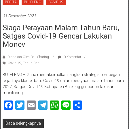
BERITA
BULELENG
COVID-19
31 Desember 2021
Siaga Perayaan Malam Tahun Baru,
Satgas Covid-19 Gencar Lakukan
Monev
Diposkan Oleh:Bali Sharing
0 Komentar
Covid-19
,
Tahun Baru
BULELENG – Guna memaksimalkan langkah strategis mencegah
terjadinya klaster baru Covid-19 dalam perayaan malam tahun baru
2022, Satgas Covid-19 Kabupaten Buleleng gencar melakukan
monitoring
Facebook
Twitter
Email
Telegram
WhatsApp
Line
Share
Baca selengkapnya