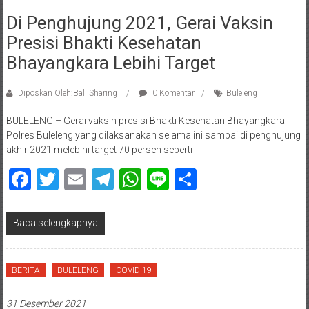
Di Penghujung 2021, Gerai Vaksin
Presisi Bhakti Kesehatan
Bhayangkara Lebihi Target
Diposkan Oleh:Bali Sharing
0 Komentar
Buleleng
BULELENG – Gerai vaksin presisi Bhakti Kesehatan Bhayangkara
Polres Buleleng yang dilaksanakan selama ini sampai di penghujung
akhir 2021 melebihi target 70 persen seperti
Facebook
Twitter
Email
Telegram
WhatsApp
Line
Share
Baca selengkapnya
BERITA
BULELENG
COVID-19
31 Desember 2021