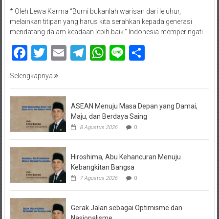
* Oleh Lewa Karma “Bumi bukanlah warisan dari leluhur,
melainkan titipan yang harus kita serahkan kepada generasi
mendatang dalam keadaan lebih baik.” Indonesia memperingati
Facebook
Twitter
Email
Telegram
WhatsApp
Line
Share
Selengkapnya
ASEAN Menuju Masa Depan yang Damai,
Maju, dan Berdaya Saing
8 Agustus 2026
0
Hiroshima, Abu Kehancuran Menuju
Kebangkitan Bangsa
7 Agustus 2026
0
Gerak Jalan sebagai Optimisme dan
Nasionalisme