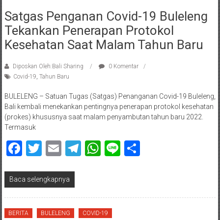
Satgas Penganan Covid-19 Buleleng
Tekankan Penerapan Protokol
Kesehatan Saat Malam Tahun Baru
Diposkan Oleh:Bali Sharing
0 Komentar
Covid-19
,
Tahun Baru
BULELENG – Satuan Tugas (Satgas) Penanganan Covid-19 Buleleng,
Bali kembali menekankan pentingnya penerapan protokol kesehatan
(prokes) khususnya saat malam penyambutan tahun baru 2022.
Termasuk
Facebook
Twitter
Email
Telegram
WhatsApp
Line
Share
Baca selengkapnya
BERITA
BULELENG
COVID-19