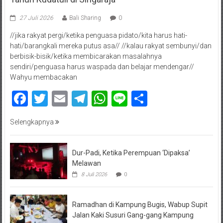
27 Juli 2026
Bali Sharing
0
//jika rakyat pergi/ketika penguasa pidato/kita harus hati-
hati/barangkali mereka putus asa// //kalau rakyat sembunyi/dan
berbisik-bisik/ketika membicarakan masalahnya
sendiri/penguasa harus waspada dan belajar mendengar//
Wahyu membacakan
Facebook
Twitter
Email
Telegram
WhatsApp
Line
Share
Selengkapnya
Dur-Padi, Ketika Perempuan ‘Dipaksa’
Melawan
8 Juli 2026
0
Ramadhan di Kampung Bugis, Wabup Supit
Jalan Kaki Susuri Gang-gang Kampung