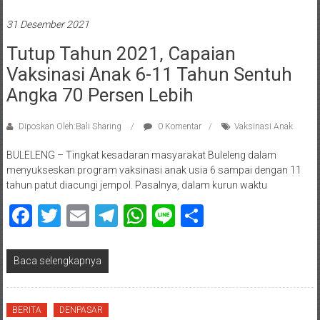
31 Desember 2021
Tutup Tahun 2021, Capaian
Vaksinasi Anak 6-11 Tahun Sentuh
Angka 70 Persen Lebih
Diposkan Oleh:Bali Sharing
0 Komentar
Vaksinasi Anak
BULELENG – Tingkat kesadaran masyarakat Buleleng dalam
menyukseskan program vaksinasi anak usia 6 sampai dengan 11
tahun patut diacungi jempol. Pasalnya, dalam kurun waktu
Facebook
Twitter
Email
Telegram
WhatsApp
Line
Share
Baca selengkapnya
BERITA
DENPASAR