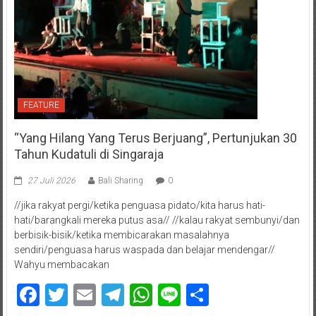
FEATURE
“Yang Hilang Yang Terus Berjuang”, Pertunjukan 30
Tahun Kudatuli di Singaraja
27 Juli 2026
Bali Sharing
0
//jika rakyat pergi/ketika penguasa pidato/kita harus hati-
hati/barangkali mereka putus asa// //kalau rakyat sembunyi/dan
berbisik-bisik/ketika membicarakan masalahnya
sendiri/penguasa harus waspada dan belajar mendengar//
Wahyu membacakan
Facebook
Twitter
Email
Telegram
WhatsApp
Line
Share