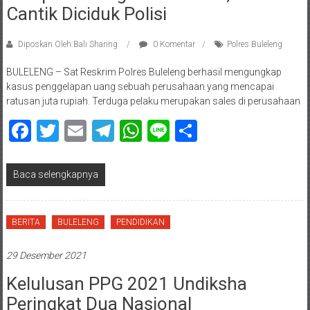
Cantik Diciduk Polisi
Diposkan Oleh:Bali Sharing
0 Komentar
Polres Buleleng
BULELENG – Sat Reskrim Polres Buleleng berhasil mengungkap
kasus penggelapan uang sebuah perusahaan yang mencapai
ratusan juta rupiah. Terduga pelaku merupakan sales di perusahaan
Facebook
Twitter
Email
Telegram
WhatsApp
Line
Share
Baca selengkapnya
BERITA
BULELENG
PENDIDIKAN
29 Desember 2021
Kelulusan PPG 2021 Undiksha
Peringkat Dua Nasional