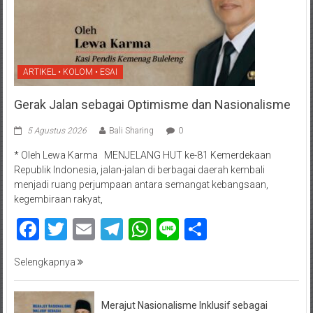
ARTIKEL • KOLOM • ESAI
Gerak Jalan sebagai Optimisme dan Nasionalisme
5 Agustus 2026
Bali Sharing
0
* Oleh Lewa Karma MENJELANG HUT ke-81 Kemerdekaan
Republik Indonesia, jalan-jalan di berbagai daerah kembali
menjadi ruang perjumpaan antara semangat kebangsaan,
kegembiraan rakyat,
Facebook
Twitter
Email
Telegram
WhatsApp
Line
Share
Selengkapnya
Merajut Nasionalisme Inklusif sebagai