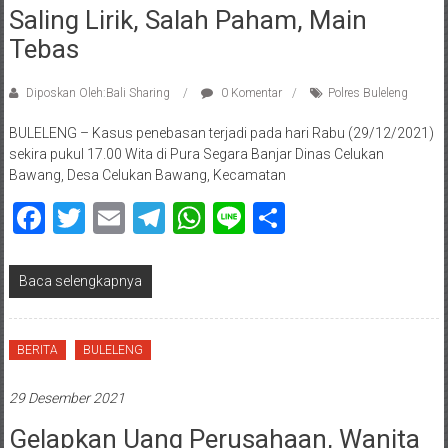
Saling Lirik, Salah Paham, Main
Tebas
Diposkan Oleh:Bali Sharing
0 Komentar
Polres Buleleng
BULELENG – Kasus penebasan terjadi pada hari Rabu (29/12/2021)
sekira pukul 17.00 Wita di Pura Segara Banjar Dinas Celukan
Bawang, Desa Celukan Bawang, Kecamatan
Facebook
Twitter
Email
Telegram
WhatsApp
Line
Share
Baca selengkapnya
BERITA
BULELENG
29 Desember 2021
Gelapkan Uang Perusahaan, Wanita