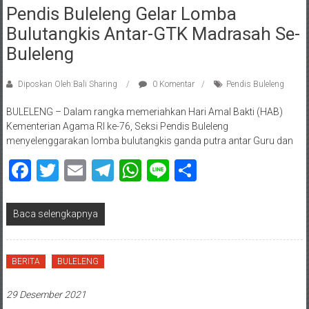
Pendis Buleleng Gelar Lomba
Bulutangkis Antar-GTK Madrasah Se-
Buleleng
Diposkan Oleh:Bali Sharing
0 Komentar
Pendis Buleleng
BULELENG – Dalam rangka memeriahkan Hari Amal Bakti (HAB)
Kementerian Agama RI ke-76, Seksi Pendis Buleleng
menyelenggarakan lomba bulutangkis ganda putra antar Guru dan
Facebook
Twitter
Email
Telegram
WhatsApp
Line
Share
Baca selengkapnya
BERITA
BULELENG
29 Desember 2021