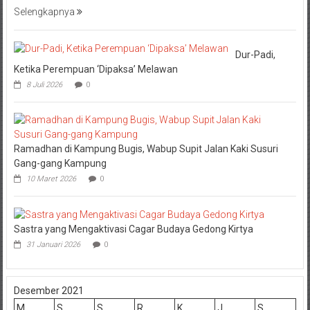
Selengkapnya
Dur-Padi,
Ketika Perempuan ‘Dipaksa’ Melawan
8 Juli 2026
0
Ramadhan di Kampung Bugis, Wabup Supit Jalan Kaki Susuri
Gang-gang Kampung
10 Maret 2026
0
Sastra yang Mengaktivasi Cagar Budaya Gedong Kirtya
31 Januari 2026
0
Desember 2021
M
S
S
R
K
J
S