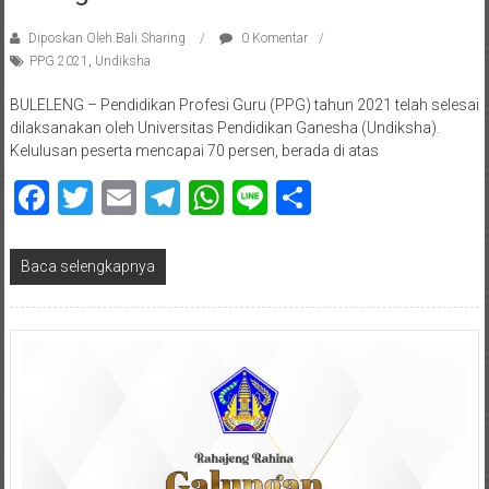
Diposkan Oleh:Bali Sharing
0 Komentar
PPG 2021
,
Undiksha
BULELENG – Pendidikan Profesi Guru (PPG) tahun 2021 telah selesai
dilaksanakan oleh Universitas Pendidikan Ganesha (Undiksha).
Kelulusan peserta mencapai 70 persen, berada di atas
Facebook
Twitter
Email
Telegram
WhatsApp
Line
Share
Baca selengkapnya