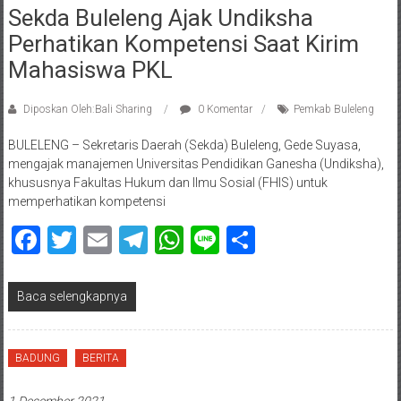
Sekda Buleleng Ajak Undiksha
Perhatikan Kompetensi Saat Kirim
Mahasiswa PKL
Diposkan Oleh:Bali Sharing
0 Komentar
Pemkab Buleleng
BULELENG – Sekretaris Daerah (Sekda) Buleleng, Gede Suyasa,
mengajak manajemen Universitas Pendidikan Ganesha (Undiksha),
khususnya Fakultas Hukum dan Ilmu Sosial (FHIS) untuk
memperhatikan kompetensi
Facebook
Twitter
Email
Telegram
WhatsApp
Line
Share
Baca selengkapnya
BADUNG
BERITA