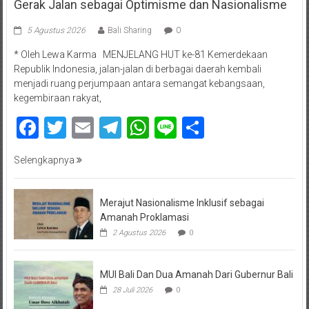
Gerak Jalan sebagai Optimisme dan Nasionalisme
5 Agustus 2026
Bali Sharing
0
* Oleh Lewa Karma MENJELANG HUT ke-81 Kemerdekaan
Republik Indonesia, jalan-jalan di berbagai daerah kembali
menjadi ruang perjumpaan antara semangat kebangsaan,
kegembiraan rakyat,
Facebook
Twitter
Email
Telegram
WhatsApp
Line
Share
Selengkapnya
Merajut Nasionalisme Inklusif sebagai
Amanah Proklamasi
2 Agustus 2026
0
MUI Bali Dan Dua Amanah Dari Gubernur Bali
28 Juli 2026
0