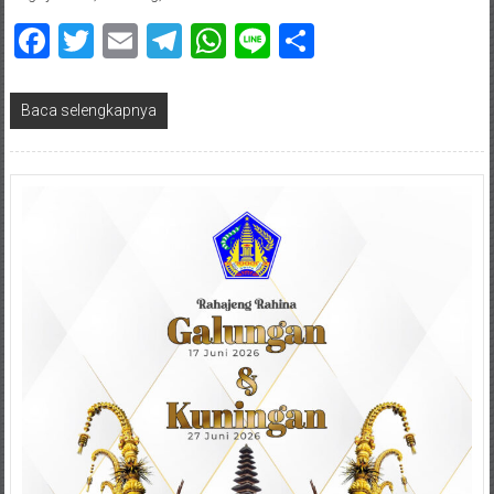
Facebook
Twitter
Email
Telegram
WhatsApp
Line
Share
Baca selengkapnya