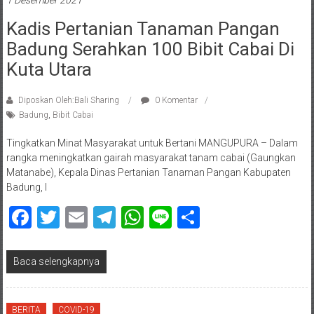
1 Desember 2021
Kadis Pertanian Tanaman Pangan
Badung Serahkan 100 Bibit Cabai Di
Kuta Utara
Diposkan Oleh:Bali Sharing
0 Komentar
Badung
,
Bibit Cabai
Tingkatkan Minat Masyarakat untuk Bertani MANGUPURA – Dalam
rangka meningkatkan gairah masyarakat tanam cabai (Gaungkan
Matanabe), Kepala Dinas Pertanian Tanaman Pangan Kabupaten
Badung, I
Facebook
Twitter
Email
Telegram
WhatsApp
Line
Share
Baca selengkapnya
BERITA
COVID-19