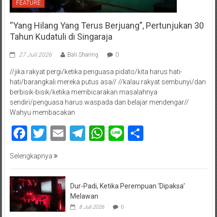
FEATURE
“Yang Hilang Yang Terus Berjuang”, Pertunjukan 30
Tahun Kudatuli di Singaraja
27 Juli 2026
Bali Sharing
0
//jika rakyat pergi/ketika penguasa pidato/kita harus hati-
hati/barangkali mereka putus asa// //kalau rakyat sembunyi/dan
berbisik-bisik/ketika membicarakan masalahnya
sendiri/penguasa harus waspada dan belajar mendengar//
Wahyu membacakan
Facebook
Twitter
Email
Telegram
WhatsApp
Line
Share
Selengkapnya
Dur-Padi, Ketika Perempuan ‘Dipaksa’
Melawan
8 Juli 2026
0