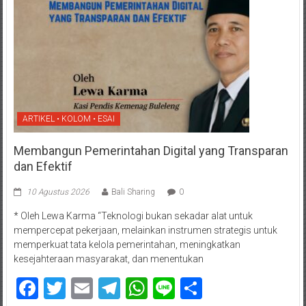
ARTIKEL • KOLOM • ESAI
Membangun Pemerintahan Digital yang Transparan
dan Efektif
10 Agustus 2026
Bali Sharing
0
* Oleh Lewa Karma “Teknologi bukan sekadar alat untuk
mempercepat pekerjaan, melainkan instrumen strategis untuk
memperkuat tata kelola pemerintahan, meningkatkan
kesejahteraan masyarakat, dan menentukan
Facebook
Twitter
Email
Telegram
WhatsApp
Line
Share