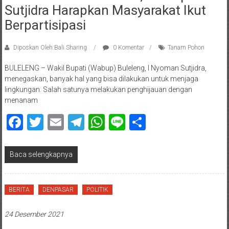
Sutjidra Harapkan Masyarakat Ikut
Berpartisipasi
Diposkan Oleh:Bali Sharing
0 Komentar
Tanam Pohon
BULELENG – Wakil Bupati (Wabup) Buleleng, I Nyoman Sutjidra,
menegaskan, banyak hal yang bisa dilakukan untuk menjaga
lingkungan. Salah satunya melakukan penghijauan dengan
menanam
Facebook
Twitter
Email
Telegram
WhatsApp
Line
Share
Baca selengkapnya
BERITA
DENPASAR
POLITIK
24 Desember 2021