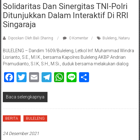
Solidaritas Dan Sinergitas TNI-Polri
Ditunjukkan Dalam Interaktif Di RRI
Singaraja
Diposkan Oleh:Bali Sharing
0 Komentar
Buleleng
,
Nataru
BULELENG – Dandim 1609/Buleleng, Letkol Inf. Muhammad Windra
Lisrianto, S.E., M.I.K., bersama Kapolres Buleleng AKBP Andrian
Pramudianto, S.I.K, S.H., M.Si., duduk bersama melakukan dialog
Facebook
Twitter
Email
Telegram
WhatsApp
Line
Share
Baca selengkapnya
BERITA
BULELENG
24 Desember 2021