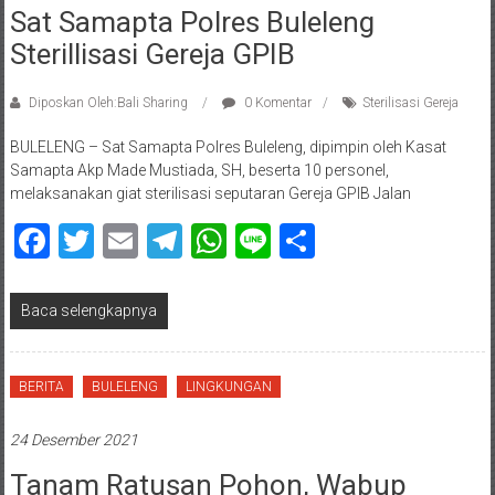
Sat Samapta Polres Buleleng
Sterillisasi Gereja GPIB
Diposkan Oleh:Bali Sharing
0 Komentar
Sterilisasi Gereja
BULELENG – Sat Samapta Polres Buleleng, dipimpin oleh Kasat
Samapta Akp Made Mustiada, SH, beserta 10 personel,
melaksanakan giat sterilisasi seputaran Gereja GPIB Jalan
Facebook
Twitter
Email
Telegram
WhatsApp
Line
Share
Baca selengkapnya
BERITA
BULELENG
LINGKUNGAN
24 Desember 2021
Tanam Ratusan Pohon, Wabup