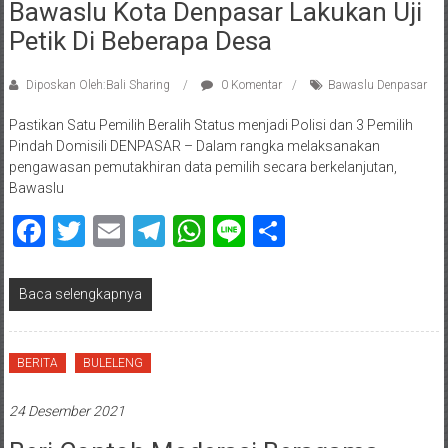
Bawaslu Kota Denpasar Lakukan Uji
Petik Di Beberapa Desa
Diposkan Oleh:Bali Sharing
0 Komentar
Bawaslu Denpasar
Pastikan Satu Pemilih Beralih Status menjadi Polisi dan 3 Pemilih
Pindah Domisili DENPASAR – Dalam rangka melaksanakan
pengawasan pemutakhiran data pemilih secara berkelanjutan,
Bawaslu
Facebook
Twitter
Email
Telegram
WhatsApp
Line
Share
Baca selengkapnya
BERITA
BULELENG
24 Desember 2021