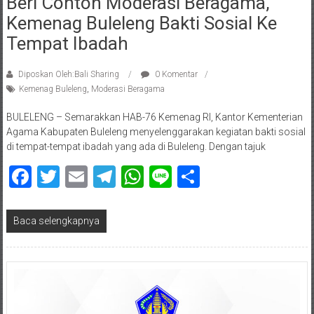
Beri Contoh Moderasi Beragama,
Kemenag Buleleng Bakti Sosial Ke
Tempat Ibadah
Diposkan Oleh:Bali Sharing
0 Komentar
Kemenag Buleleng
,
Moderasi Beragama
BULELENG – Semarakkan HAB-76 Kemenag RI, Kantor Kementerian
Agama Kabupaten Buleleng menyelenggarakan kegiatan bakti sosial
di tempat-tempat ibadah yang ada di Buleleng. Dengan tajuk
Facebook
Twitter
Email
Telegram
WhatsApp
Line
Share
Baca selengkapnya