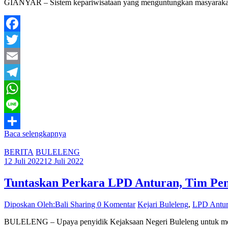
GIANYAR – Sistem kepariwisataan yang menguntungkan masyarakat de
Facebook
Twitter
Email
Telegram
WhatsApp
Line
Baca selengkapnya
Share
BERITA
BULELENG
12 Juli 2022
12 Juli 2022
Tuntaskan Perkara LPD Anturan, Tim Peny
Diposkan Oleh:Bali Sharing
0 Komentar
Kejari Buleleng
,
LPD Antu
BULELENG – Upaya penyidik Kejaksaan Negeri Buleleng untuk menun