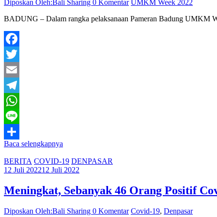
Diposkan Oleh:Bali Sharing
0 Komentar
UMKM Week 2022
BADUNG – Dalam rangka pelaksanaan Pameran Badung UMKM Week 
Facebook
Twitter
Email
Telegram
WhatsApp
Line
Baca selengkapnya
Share
BERITA
COVID-19
DENPASAR
12 Juli 2022
12 Juli 2022
Meningkat, Sebanyak 46 Orang Positif Co
Diposkan Oleh:Bali Sharing
0 Komentar
Covid-19
,
Denpasar