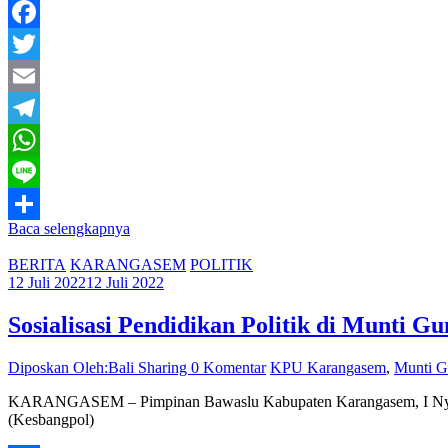
Facebook
Twitter
Email
Telegram
WhatsApp
Line
Baca selengkapnya
Share
BERITA
KARANGASEM
POLITIK
12 Juli 2022
12 Juli 2022
Sosialisasi Pendidikan Politik di Munti G
Diposkan Oleh:Bali Sharing
0 Komentar
KPU Karangasem
,
Munti 
KARANGASEM – Pimpinan Bawaslu Kabupaten Karangasem, I Nyoman M
(Kesbangpol)