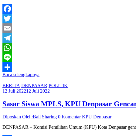
Facebook
Twitter
Email
Telegram
WhatsApp
Line
Baca selengkapnya
Share
BERITA
DENPASAR
POLITIK
12 Juli 2022
12 Juli 2022
Sasar Siswa MPLS, KPU Denpasar Gencar S
Diposkan Oleh:Bali Sharing
0 Komentar
KPU Denpasar
DENPASAR – Komisi Pemilihan Umum (KPU) Kota Denpasar gencar mel