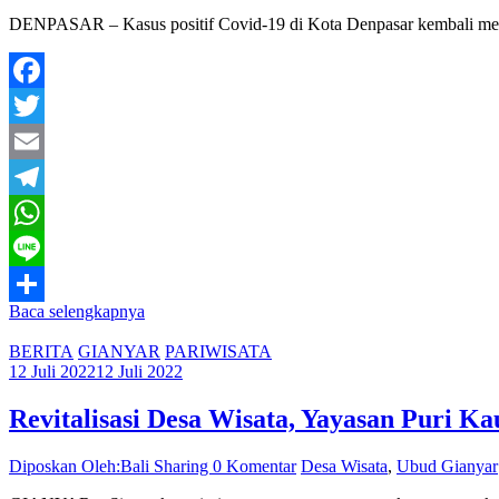
DENPASAR – Kasus positif Covid-19 di Kota Denpasar kembali menga
Facebook
Twitter
Email
Telegram
WhatsApp
Line
Baca selengkapnya
Share
BERITA
GIANYAR
PARIWISATA
12 Juli 2022
12 Juli 2022
Revitalisasi Desa Wisata, Yayasan Puri K
Diposkan Oleh:Bali Sharing
0 Komentar
Desa Wisata
,
Ubud Gianyar