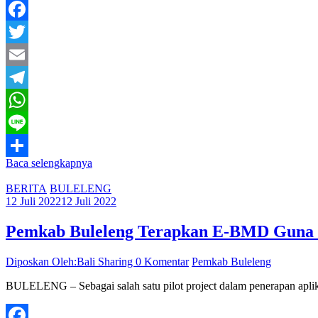
Facebook
Twitter
Email
Telegram
WhatsApp
Line
Baca selengkapnya
Share
BERITA
BULELENG
12 Juli 2022
12 Juli 2022
Pemkab Buleleng Terapkan E-BMD Guna Ti
Diposkan Oleh:Bali Sharing
0 Komentar
Pemkab Buleleng
BULELENG – Sebagai salah satu pilot project dalam penerapan apl