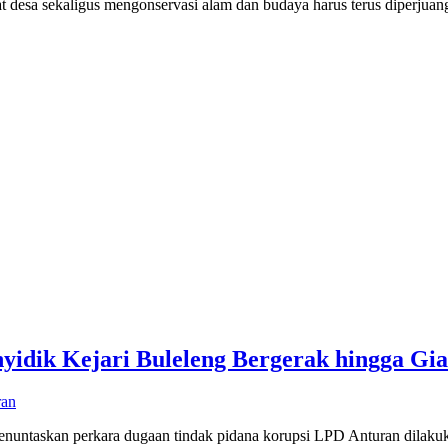
sa sekaligus mengonservasi alam dan budaya harus terus diperjuang
idik Kejari Buleleng Bergerak hingga Gi
ran
taskan perkara dugaan tindak pidana korupsi LPD Anturan dilakuka