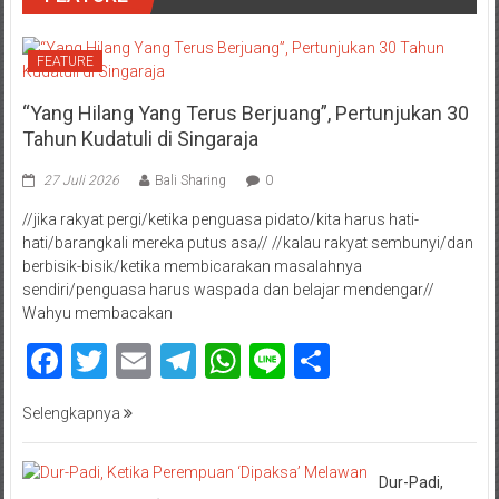
FEATURE
“Yang Hilang Yang Terus Berjuang”, Pertunjukan 30
Tahun Kudatuli di Singaraja
27 Juli 2026
Bali Sharing
0
//jika rakyat pergi/ketika penguasa pidato/kita harus hati-
hati/barangkali mereka putus asa// //kalau rakyat sembunyi/dan
berbisik-bisik/ketika membicarakan masalahnya
sendiri/penguasa harus waspada dan belajar mendengar//
Wahyu membacakan
Facebook
Twitter
Email
Telegram
WhatsApp
Line
Share
Selengkapnya
Dur-Padi,