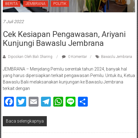
BERITA
JEMBRANA
POLITIK
7 Juli 2022
Cek Kesiapan Pengawasan, Ariyani
Kunjungi Bawaslu Jembrana
Diposkan Oleh:Bali Sharing
0 Komentar
Bawaslu Jembrana
JEMBRANA – Menjelang Pemilu serentak tahun 2024, banyak hal
yang harus dipersiapkan terkait pengawasan Pemilu. Untuk itu, Ketua
Bawaslu Balii melaksanakan kunjungan ke Bawaslu Jembrana
terkait dengan
Facebook
Twitter
Email
Telegram
WhatsApp
Line
Share
Baca selengkapnya