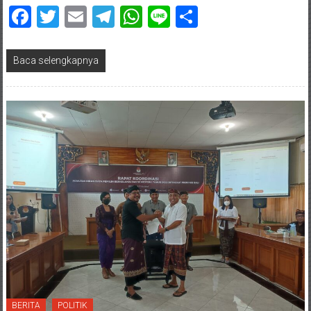
Facebook
Twitter
Email
Telegram
WhatsApp
Line
Share
Baca selengkapnya
BERITA
POLITIK