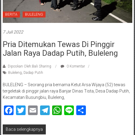
BERITA
BULELENG
7 Juli 2022
Pria Ditemukan Tewas Di Pinggir
Jalan Raya Dadap Putih, Buleleng
Diposkan Oleh:Bali Sharing
0 Komentar
Buleleng
,
Dadap Putih
BULELENG – Seorang pria bernama Ketut Arsa Wijaya (52) tewas
tergeletak di pinggir jalan raya Banjar Dinas Tista, Desa Dadap Putih,
Kecamatan Busungbiu, Buleleng,
Facebook
Twitter
Email
Telegram
WhatsApp
Line
Share
Baca selengkapnya