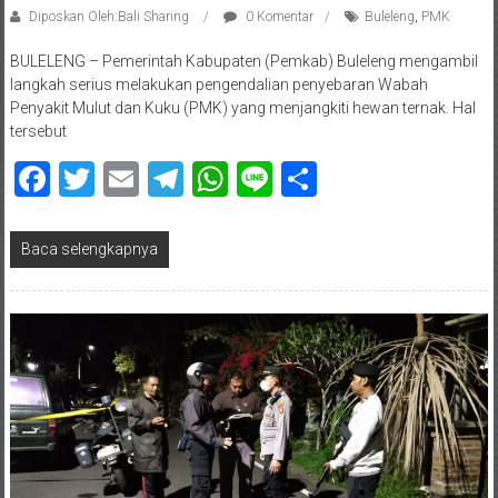
Diposkan Oleh:Bali Sharing
0 Komentar
Buleleng
,
PMK
BULELENG – Pemerintah Kabupaten (Pemkab) Buleleng mengambil
langkah serius melakukan pengendalian penyebaran Wabah
Penyakit Mulut dan Kuku (PMK) yang menjangkiti hewan ternak. Hal
tersebut
Facebook
Twitter
Email
Telegram
WhatsApp
Line
Share
Baca selengkapnya