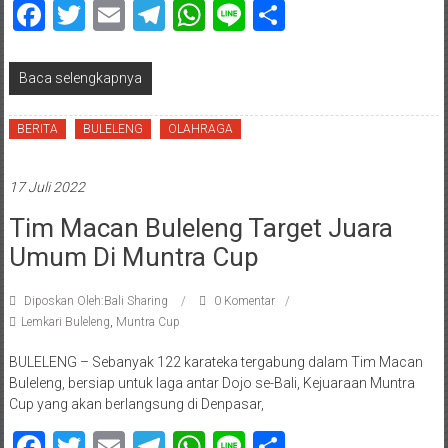
Facebook
Twitter
Email
Telegram
WhatsApp
Line
Share
Baca selengkapnya
BERITA
BULELENG
OLAHRAGA
17 Juli 2022
Tim Macan Buleleng Target Juara
Umum Di Muntra Cup
Diposkan Oleh:Bali Sharing
0 Komentar
Lemkari Buleleng
,
Muntra Cup
BULELENG – Sebanyak 122 karateka tergabung dalam Tim Macan
Buleleng, bersiap untuk laga antar Dojo se-Bali, Kejuaraan Muntra
Cup yang akan berlangsung di Denpasar,
Facebook
Twitter
Email
Telegram
WhatsApp
Line
Share