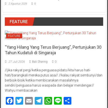
2 Agustus 2026
0
FEATURE
FEATURE
“Yang Hilang Yang Terus Berjuang”, Pertunjukan 30
Tahun Kudatuli di Singaraja
27 Juli 2026
Bali Sharing
0
//jika rakyat pergi/ketika penguasa pidato/kita harus hati-
hati/barangkali mereka putus asa// //kalau rakyat sembunyi/dan
berbisik-bisik/ketika membicarakan masalahnya
sendiri/penguasa harus waspada dan belajar mendengar//
Wahyu membacakan
Facebook
Twitter
Email
Telegram
WhatsApp
Line
Share