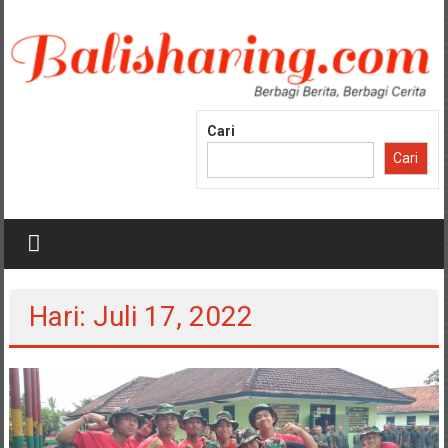
Lompat
ke
konten
Cari
Cari
Hari: Juli 17, 2022