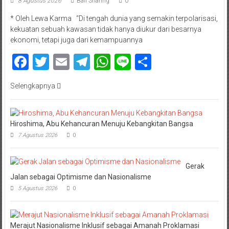
8 Agustus 2026
Bali Sharing
0
* Oleh Lewa Karma “Di tengah dunia yang semakin terpolarisasi,
kekuatan sebuah kawasan tidak hanya diukur dari besarnya
ekonomi, tetapi juga dari kemampuannya
Facebook
Twitter
Email
Telegram
WhatsApp
Line
Share
Selengkapnya
Hiroshima, Abu Kehancuran Menuju Kebangkitan Bangsa
7 Agustus 2026
0
Gerak
Jalan sebagai Optimisme dan Nasionalisme
5 Agustus 2026
0
Merajut Nasionalisme Inklusif sebagai Amanah Proklamasi