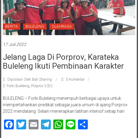
BERITA
BULELENG
OLAHRAGA
17 Juli 2022
Jelang Laga Di Porprov, Karateka
Buleleng Ikuti Pembinaan Karakter
Diposkan Oleh:Bali Sharing
0 Komentar
Forki Buleleng
,
Porprov 2022
BULELENG – Forki Buleleng menempuh berbagai upaya untuk
mempertahankan predikat sebagai juara umum di ajang Porprov
2022 mendatang. Selain menerapkan latihan intensif setiap hari
Facebook
Twitter
Email
Telegram
WhatsApp
Line
Share