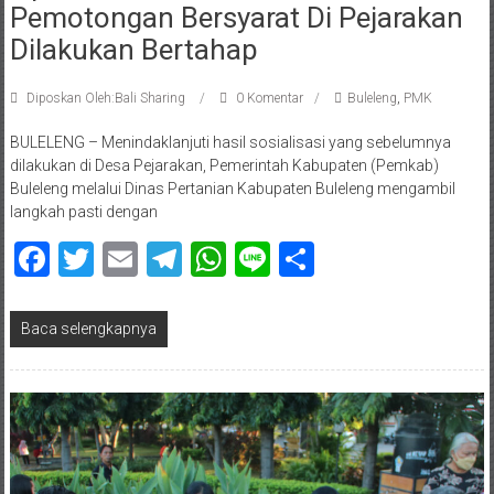
Pemotongan Bersyarat Di Pejarakan
Dilakukan Bertahap
Diposkan Oleh:Bali Sharing
0 Komentar
Buleleng
,
PMK
BULELENG – Menindaklanjuti hasil sosialisasi yang sebelumnya
dilakukan di Desa Pejarakan, Pemerintah Kabupaten (Pemkab)
Buleleng melalui Dinas Pertanian Kabupaten Buleleng mengambil
langkah pasti dengan
Facebook
Twitter
Email
Telegram
WhatsApp
Line
Share
Baca selengkapnya