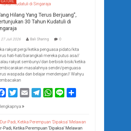
FEATURE
Yang Hilang Yang Terus Berjuang”,
ertunjukan 30 Tahun Kudatuli di
ingaraja
27 Juli 2026
Bali Sharing
0
jika rakyat pergi/ketika penguasa pidato/kita
rus hati-hati/barangkali mereka putus asa//
kalau rakyat sembunyi/dan berbisik-bisik/ketika
mbicarakan masalahnya sendiri/penguasa
rus waspada dan belajar mendengar// Wahyu
embacakan
Facebook
Twitter
Email
Telegram
WhatsApp
Line
Share
lengkapnya
r-Padi, Ketika Perempuan ‘Dipaksa’ Melawan