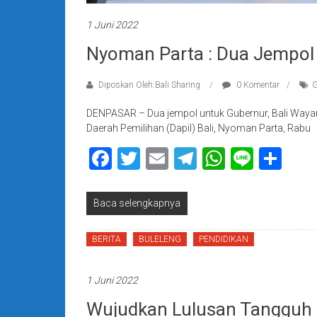
1 Juni 2022
Nyoman Parta : Dua Jempol
Diposkan Oleh:Bali Sharing
0 Komentar
G
DENPASAR – Dua jempol untuk Gubernur, Bali Wayan 
Daerah Pemilihan (Dapil) Bali, Nyoman Parta, Rabu
Facebook
Twitter
Email
Telegram
WhatsAp
Line
Sha
Baca selengkapnya
BERITA
BULELENG
PENDIDIKAN
1 Juni 2022
Wujudkan Lulusan Tangguh D