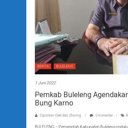
BERITA
BULELENG
1 Juni 2022
Pemkab Buleleng Agendaka
Bung Karno
Diposkan Oleh:Bali Sharing
0 Komentar
B
BULELENG – Pemerintah Kabupaten Buleleng melalu