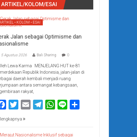
ARTIKEL/KOLOM/ESAI
ARTIKEL • KOLOM • ESAI
erak Jalan sebagai Optimisme dan
asionalisme
5 Agustus 2026
Bali Sharing
0
Oleh Lewa Karma MENJELANG HUT ke-81
merdekaan Republik Indonesia, jalan-jalan di
rbagai daerah kembali menjadi ruang
rjumpaan antara semangat kebangsaan,
gembiraan rakyat,
Facebook
Twitter
Email
Telegram
WhatsApp
Line
Share
lengkapnya