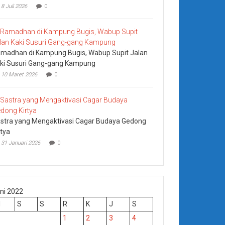
8 Juli 2026
0
madhan di Kampung Bugis, Wabup Supit Jalan
ki Susuri Gang-gang Kampung
10 Maret 2026
0
stra yang Mengaktivasi Cagar Budaya Gedong
rtya
31 Januari 2026
0
ni 2022
M
S
S
R
K
J
S
1
2
3
4