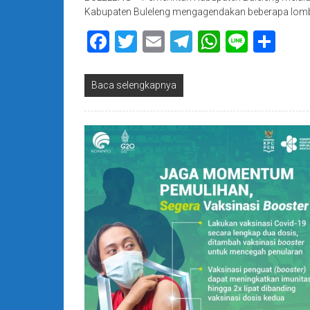
Kabupaten Buleleng mengagendakan beberapa lom
Facebook
Twitter
Email
Telegram
WhatsAp
Line
Sha
Baca selengkapnya