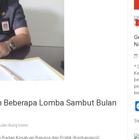
G
N
* 
Ke
be
pe
ke
n Beberapa Lomba Sambut Bulan
Se
ulan Bung Karno
i Badan Kesatuan Bangsa dan Politik (Kesbangpol)