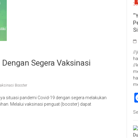
“
P
S
//
ha
Dengan Segera Vaksinasi
//
me
ha
m
aksinasi Booster
inya situasi pandemi Covid-19 dengan segera melakukan
n. Melalui vaksinasi penguat (booster) dapat
Se
p
re
Du