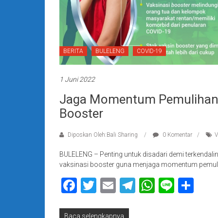
BERITA
BULELENG
COVID-19
1 Juni 2022
Jaga Momentum Pemulihan 
Booster
Diposkan Oleh:Bali Sharing
0 Komentar
V
BULELENG – Penting untuk disadari demi terkendal
vaksinasi booster guna menjaga momentum pemuliha
Facebook
Twitter
Email
Telegram
WhatsAp
Line
Sha
Baca selengkapnya