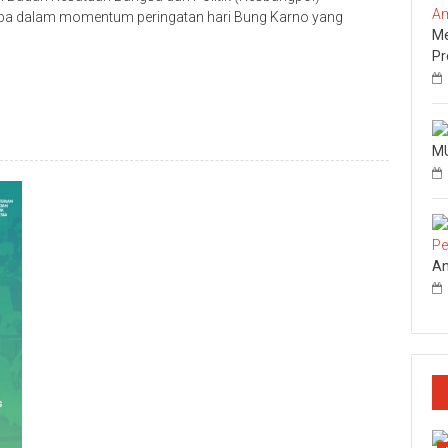
ba dalam momentum peringatan hari Bung Karno yang
Me
p
re
Pr
MU
An