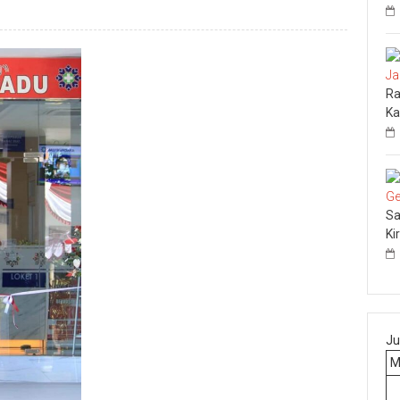
Ra
Ka
Sa
Ki
Ju