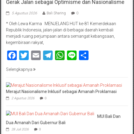
Gerak Jalan sebagai Optimisme dan Nasionalisme
5 Agustus 2026
Bali Sharing
0
* Oleh Lewa Karma MENJELANG HUT ke-81 Kemerdekaan
Republik Indonesia, jalan-jalan di berbagai daerah kembali
menjadi ruang perjumpaan antara semangat kebangsaan,
kegembiraan rakyat,
Facebook
Twitter
Email
Telegram
WhatsApp
Line
Share
Selengkapnya
Merajut Nasionalisme Inklusif sebagai Amanah Proklamasi
2 Agustus 2026
0
MUI Bali Dan
Dua Amanah Dari Gubernur Bali
28 Juli 2026
0