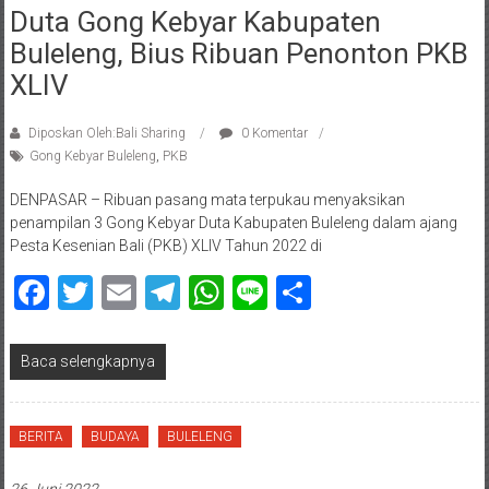
Duta Gong Kebyar Kabupaten
Buleleng, Bius Ribuan Penonton PKB
XLIV
Diposkan Oleh:Bali Sharing
0 Komentar
Gong Kebyar Buleleng
,
PKB
DENPASAR – Ribuan pasang mata terpukau menyaksikan
penampilan 3 Gong Kebyar Duta Kabupaten Buleleng dalam ajang
Pesta Kesenian Bali (PKB) XLIV Tahun 2022 di
Facebook
Twitter
Email
Telegram
WhatsApp
Line
Share
Baca selengkapnya
BERITA
BUDAYA
BULELENG