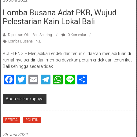
26 Juni 2022
Lomba Busana Adat PKB, Wujud
Pelestarian Kain Lokal Bali
Diposkan Oleh:Bali Sharing
0 Komentar
Lomba Busana
,
PKB
BULELENG – Menjadikan endek dan tenun di daerah menjadi tuan di
rumahnya sendiri dan memberdayakan perajin endek dan tenun ikat
Bali sehingga secara tidak
Facebook
Twitter
Email
Telegram
WhatsApp
Line
Share
Baca selengkapnya
BERITA
POLITIK
26 Juni 2022