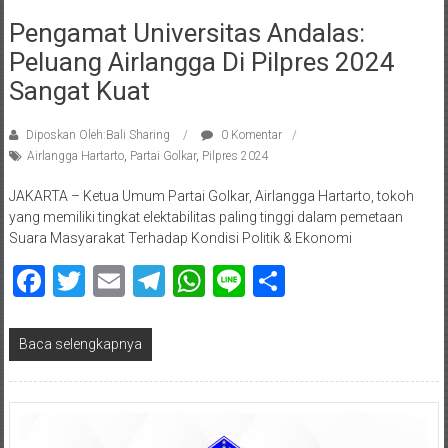
Pengamat Universitas Andalas:
Peluang Airlangga Di Pilpres 2024
Sangat Kuat
Diposkan Oleh:Bali Sharing
0 Komentar
Airlangga Hartarto
,
Partai Golkar
,
Pilpres 2024
JAKARTA – Ketua Umum Partai Golkar, Airlangga Hartarto, tokoh
yang memiliki tingkat elektabilitas paling tinggi dalam pemetaan
Suara Masyarakat Terhadap Kondisi Politik & Ekonomi
Facebook
Twitter
Email
Telegram
WhatsApp
Line
Share
Baca selengkapnya