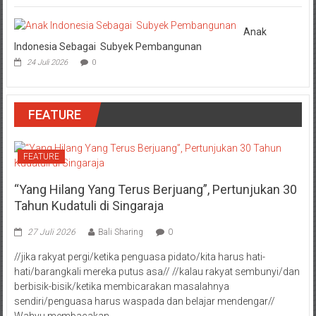
Anak
Indonesia Sebagai Subyek Pembangunan
24 Juli 2026
0
FEATURE
FEATURE
“Yang Hilang Yang Terus Berjuang”, Pertunjukan 30
Tahun Kudatuli di Singaraja
27 Juli 2026
Bali Sharing
0
//jika rakyat pergi/ketika penguasa pidato/kita harus hati-
hati/barangkali mereka putus asa// //kalau rakyat sembunyi/dan
berbisik-bisik/ketika membicarakan masalahnya
sendiri/penguasa harus waspada dan belajar mendengar//
Wahyu membacakan