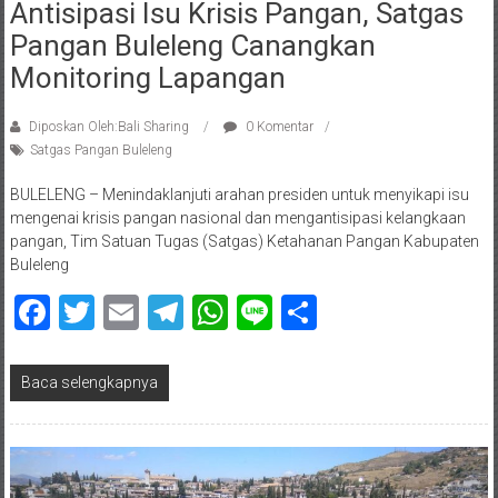
Antisipasi Isu Krisis Pangan, Satgas
Pangan Buleleng Canangkan
Monitoring Lapangan
Diposkan Oleh:Bali Sharing
0 Komentar
Satgas Pangan Buleleng
BULELENG – Menindaklanjuti arahan presiden untuk menyikapi isu
mengenai krisis pangan nasional dan mengantisipasi kelangkaan
pangan, Tim Satuan Tugas (Satgas) Ketahanan Pangan Kabupaten
Buleleng
Facebook
Twitter
Email
Telegram
WhatsApp
Line
Share
Baca selengkapnya