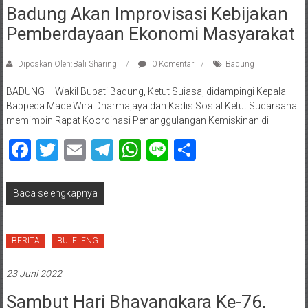
Badung Akan Improvisasi Kebijakan
Pemberdayaan Ekonomi Masyarakat
Diposkan Oleh:Bali Sharing
0 Komentar
Badung
BADUNG – Wakil Bupati Badung, Ketut Suiasa, didampingi Kepala
Bappeda Made Wira Dharmajaya dan Kadis Sosial Ketut Sudarsana
memimpin Rapat Koordinasi Penanggulangan Kemiskinan di
Facebook
Twitter
Email
Telegram
WhatsApp
Line
Share
Baca selengkapnya
BERITA
BULELENG
23 Juni 2022
Sambut Hari Bhayangkara Ke-76,