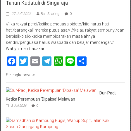
Tahun Kudatuli di Singaraja
27 Juli 2026
Bali Sharing
0
//jika rakyat pergi/ketika penguasa pidato/kita harus hati-
hati/barangkali mereka putus asa// //kalau rakyat sembunyi/dan
berbisik-bisik/ketika membicarakan masalahnya
sendiri/penguasa harus waspada dan belajar mendengar//
Wahyu membacakan
Facebook
Twitter
Email
Telegram
WhatsApp
Line
Share
Selengkapnya
Dur-Padi,
Ketika Perempuan ‘Dipaksa’ Melawan
8 Juli 2026
0