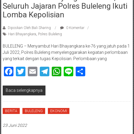
Seluruh Jajaran Polres Buleleng Ikuti
Lomba Kepolisian
Diposkan Oleh:Bali Sharing
0 Komentar
Hari Bhayangkara
,
Polres Buleleng
BULELENG – Menyambut Hari Bhayangkara ke-76 yang jatuh pada 1
Juli 2022, Polres Buleleng menyelenggarakan kegiatan perlombaan
yang terkait dengan tugas Kepolisian. Perlombaan yang
Facebook
Twitter
Email
Telegram
WhatsApp
Line
Share
Baca selengkapnya
BERITA
BULELENG
EKONOMI
23 Juni 2022