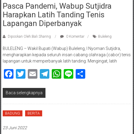
Pasca Pandemi, Wabup Sutjidra
Harapkan Latih Tanding Tenis
Lapangan Diperbanyak
Diposkan Oleh:Bali Sharing
0 Komentar
Buleleng
BULELENG – Wakil Bupati (Wabup) Buleleng, I Nyoman Sutjidra,
mengharapkan kepada seluruh insan cabang olahraga (cabor) tenis
lapangan untuk memperbanyak latih tanding. Mengingat, latih
Facebook
Twitter
Email
Telegram
WhatsApp
Line
Share
Baca selengkapnya
BADUNG
BERITA
23 Juni 2022