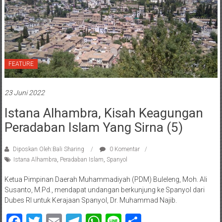
FEATURE
23 Juni 2022
Istana Alhambra, Kisah Keagungan
Peradaban Islam Yang Sirna (5)
Diposkan Oleh:Bali Sharing
0 Komentar
Istana Alhambra
,
Peradaban Islam
,
Spanyol
Ketua Pimpinan Daerah Muhammadiyah (PDM) Buleleng, Moh. Ali
Susanto, M.Pd., mendapat undangan berkunjung ke Spanyol dari
Dubes RI untuk Kerajaan Spanyol, Dr. Muhammad Najib.
Facebook
Twitter
Email
Telegram
WhatsApp
Line
Share