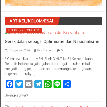
ARTIKEL/KOLOM/ESAI
ARTIKEL • KOLOM • ESAI
Gerak Jalan sebagai Optimisme dan Nasionalisme
5 Agustus 2026
Bali Sharing
0
* Oleh Lewa Karma MENJELANG HUT ke-81 Kemerdekaan
Republik Indonesia, jalan-jalan di berbagai daerah kembali
menjadi ruang perjumpaan antara semangat kebangsaan,
kegembiraan rakyat,
Facebook
Twitter
Email
Telegram
WhatsApp
Line
Share
Selengkapnya