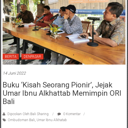
BERITA
DENPASAR
14 Juni 2022
Buku ‘Kisah Seorang Pionir’, Jejak
Umar Ibnu Alkhattab Memimpin ORI
Bali
Diposkan Oleh:Bali Sharing
0 Komentar
Ombudsman Bali
,
Umar Ibnu Alkhatab