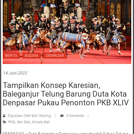
BERITA
BUDAYA
DENPASAR
14 Juni 2022
Tampilkan Konsep Karesian,
Baleganjur Telung Barung Duta Kota
Denpasar Pukau Penonton PKB XLIV
Diposkan Oleh:Bali Sharing
0 Komentar
PKB
,
Seni Bali
,
Wisata Bali