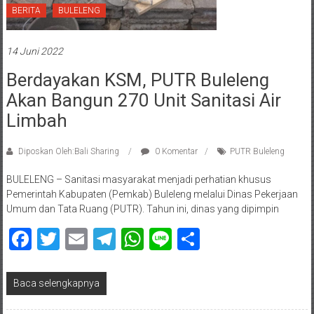
BERITA
BULELENG
14 Juni 2022
Berdayakan KSM, PUTR Buleleng
Akan Bangun 270 Unit Sanitasi Air
Limbah
Diposkan Oleh:Bali Sharing
0 Komentar
PUTR Buleleng
BULELENG – Sanitasi masyarakat menjadi perhatian khusus
Pemerintah Kabupaten (Pemkab) Buleleng melalui Dinas Pekerjaan
Umum dan Tata Ruang (PUTR). Tahun ini, dinas yang dipimpin
Facebook
Twitter
Email
Telegram
WhatsApp
Line
Share
Baca selengkapnya