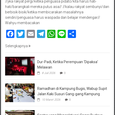
//jika rakyat pergi/ketika penguasa pidato/kita harus hati-
hati/barangkali mereka putus asa// //kalau rakyat sembunyi/dan
berbisik-bisik/ketika membicarakan masalahnya
sendiri/penguasa harus waspada dan belajar mendengar//
Wahyu membacakan
Facebook
Twitter
Email
Telegram
WhatsApp
Line
Share
Selengkapnya
Dur-Padi, Ketika Perempuan ‘Dipaksa’
Melawan
8 Juli 2026
0
Ramadhan di Kampung Bugis, Wabup Supit
Jalan Kaki Susuri Gang-gang Kampung
10 Maret 2026
0