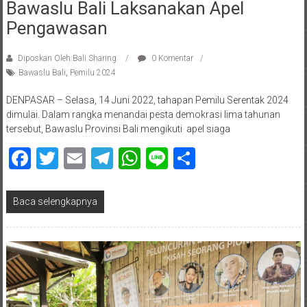
Bawaslu Bali Laksanakan Apel
Pengawasan
Diposkan Oleh:Bali Sharing
0 Komentar
Bawaslu Bali
,
Pemilu 2024
DENPASAR – Selasa, 14 Juni 2022, tahapan Pemilu Serentak 2024
dimulai. Dalam rangka menandai pesta demokrasi lima tahunan
tersebut, Bawaslu Provinsi Bali mengikuti apel siaga
Facebook
Twitter
Email
Telegram
WhatsApp
Line
Share
Baca selengkapnya