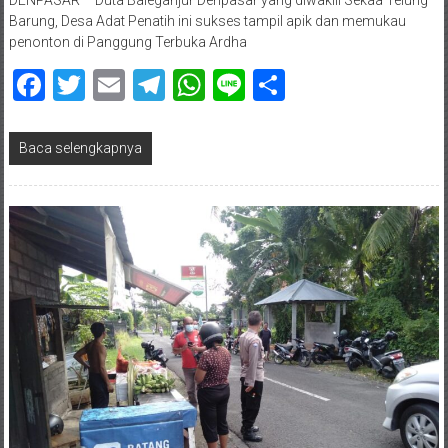
DENPASAR – Duta Baleganjur Denpasar yang diwakili Sekaa Telung
Barung, Desa Adat Penatih ini sukses tampil apik dan memukau
penonton di Panggung Terbuka Ardha
Facebook
Twitter
Email
Telegram
WhatsApp
Line
Share
Baca selengkapnya