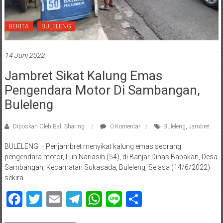
BERITA
BULELENG
14 Juni 2022
Jambret Sikat Kalung Emas
Pengendara Motor Di Sambangan,
Buleleng
Diposkan Oleh:Bali Sharing
0 Komentar
Buleleng
,
Jambret
BULELENG – Penjambret menyikat kalung emas seorang
pengendara motor, Luh Nariasih (54), di Banjar Dinas Babakan, Desa
Sambangan, Kecamatan Sukasada, Buleleng, Selasa (14/6/2022)
sekira
Facebook
Twitter
Email
Telegram
WhatsApp
Line
Share