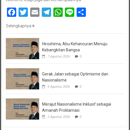
Facebook
Twitter
Email
Telegram
WhatsApp
Line
Share
Selengkapnya
Hiroshima, Abu Kehancuran Menuju
Kebangkitan Bangsa
7 Agustus 2026
0
Gerak Jalan sebagai Optimisme dan
Nasionalisme
5 Agustus 2026
0
Merajut Nasionalisme Inklusif sebagai
Amanah Proklamasi
2 Agustus 2026
0