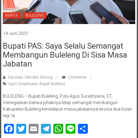
BERITA
BULELENG
14 Juni 2022
Bupati PAS: Saya Selalu Semangat
Membangun Buleleng Di Sisa Masa
Jabatan
Diposkan Oleh:Bali Sharing
0 Komentar
Agus Suradnyana
,
Bupati Buleleng
BULELENG – Bupati Buleleng, Putu Agus Suradnyana, ST,
menegaskan bahwa pihaknya tetap semangat membangun
Kabupaten Buleleng kendatipun masa jabatannya tersisa dua bulan
lagi. Ia
Facebook
Twitter
Email
Telegram
WhatsApp
Line
Share