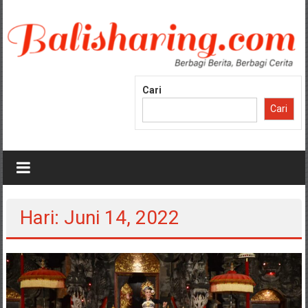
Lompat
ke
konten
Cari
Cari
Hari: Juni 14, 2022