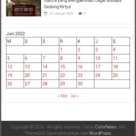
Sastra yang Mengaktivasi Cagar Budaya
Gedong Kirtya
31 Januari 2026
0
Juni 2022
M
S
S
R
K
J
S
1
2
3
4
5
6
7
8
9
10
11
12
13
14
15
16
17
18
19
20
21
22
23
24
25
26
27
28
29
30
« Mei
Jul »
Copyright © 2026
. All rights reserved. Tema:
ColorNews
oleh
ThemeGrill. Dipersembahkan oleh
WordPress
.