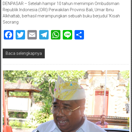
DENPASAR – Setelah hampir 10 tahun memimpin Ombudsman
Republik Indonesia (ORI) Perwakilan Provinsi Bali, Umar Ibnu
Alkhattab, berhasil merampungkan sebuah buku berjudul ‘Kisah
Seorang
Facebook
Twitter
Email
Telegram
WhatsApp
Line
Share
Baca selengkapnya