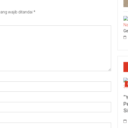
ang wajib ditandai
*
Ge
“
P
S