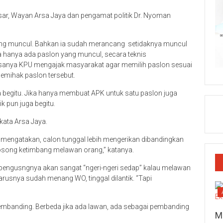
ar, Wayan Arsa Jaya dan pengamat politik Dr. Nyoman
ang muncul. Bahkan ia sudah merancang setidaknya muncul
ka hanya ada paslon yang muncul, secara teknis
iasanya KPU mengajak masyarakat agar memilih paslon sesuai
 memihak paslon tersebut.
begitu. Jika hanya membuat APK untuk satu paslon juga
k pun juga begitu.
 kata Arsa Jaya.
 mengatakan, calon tunggal lebih mengerikan dibandingkan
kosong ketimbang melawan orang,” katanya.
k pengusngnya akan sangat “ngeri-ngeri sedap” kalau melawan
rusnya sudah menang WO, tinggal dilantik. “Tapi
pembanding. Berbeda jika ada lawan, ada sebagai pembanding
M