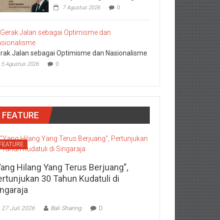
7 Agustus 2026
0
rak Jalan sebagai Optimisme dan Nasionalisme
5 Agustus 2026
0
FEATURE
FEATURE
Yang Hilang Yang Terus Berjuang”,
ertunjukan 30 Tahun Kudatuli di
ingaraja
27 Juli 2026
Bali Sharing
0