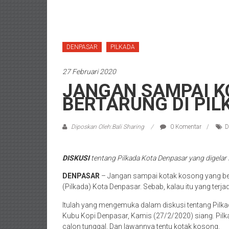
DENPASAR
PILKADA
27 Februari 2020
JANGAN SAMPAI K
BERTARUNG DI PI
Diposkan Oleh:Bali Sharing
0 Komentar
D
DISKUSI
tentang Pilkada Kota Denpasar yang digelar 
DENPASAR
– Jangan sampai kotak kosong yang ber
(Pilkada) Kota Denpasar. Sebab, kalau itu yang terja
Itulah yang mengemuka dalam diskusi tentang Pilka
Kubu Kopi Denpasar, Kamis (27/2/2020) siang. Pi
calon tunggal. Dan lawannya tentu kotak kosong.