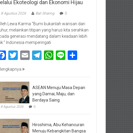
elalui Ekoteologi dan Ekonomi Hijau
8 Agustus 2026
Bali Sharing
0
Oleh Lewa Karma “Bumi bukanlah warisan dari
luhur, melainkan titipan yang harus kita serahkan
pada generasi mendatang dalam keadaan lebih
ik.” Indonesia memperingati
Facebook
Twitter
Email
Telegram
WhatsApp
Line
Share
lengkapnya
ASEAN Menuju Masa Depan
yang Damai, Maju, dan
Berdaya Saing
8 Agustus 2026
0
Hiroshima, Abu Kehancuran
Menuju Kebangkitan Bangsa