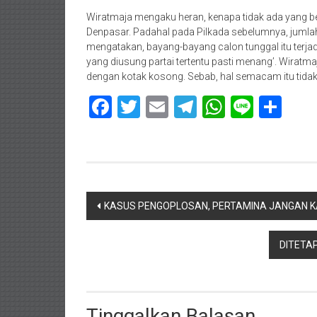
Wiratmaja mengaku heran, kenapa tidak ada yang be
Denpasar. Padahal pada Pilkada sebelumnya, jumla
mengatakan, bayang-bayang calon tunggal itu terj
yang diusung partai tertentu pasti menang’. Wiratm
dengan kotak kosong. Sebab, hal semacam itu tidak
Facebook
Twitter
Email
Telegram
WhatsAp
Line
Sha
Navigasi
KASUS PENGOPLOSAN, PERTAMINA JANGAN K
pos
DITETA
Tinggalkan Balasan