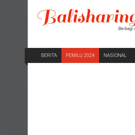
Lompat
ke
konten
BERITA
PEMILU 2024
NASIONAL