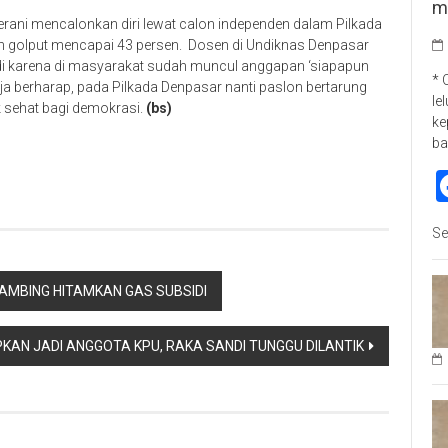
m
rani mencalonkan diri lewat calon independen dalam Pilkada
h golput mencapai 43 persen. Dosen di Undiknas Denpasar
adi karena di masyarakat sudah muncul anggapan ‘siapapun
* 
aja berharap, pada Pilkada Denpasar nanti paslon bertarung
le
 sehat bagi demokrasi.
(bs)
ke
p
re
ba
Se
AMBING HITAMKAN GAS SUBSIDI
PKAN JADI ANGGOTA KPU, RAKA SANDI TUNGGU DILANTIK