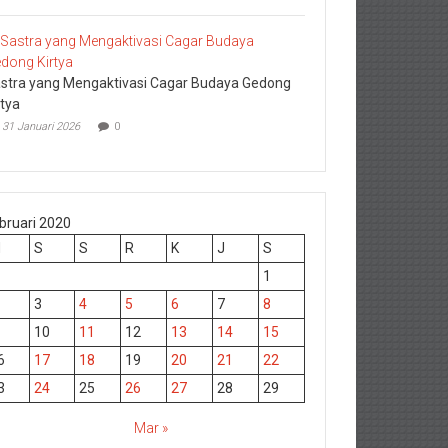
stra yang Mengaktivasi Cagar Budaya Gedong
rtya
31 Januari 2026
0
bruari 2020
M
S
S
R
K
J
S
1
3
4
5
6
7
8
10
11
12
13
14
15
6
17
18
19
20
21
22
3
24
25
26
27
28
29
Mar »