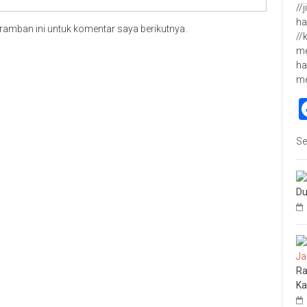
//
ha
ramban ini untuk komentar saya berikutnya.
//
me
ha
m
Se
Du
Ra
Ka