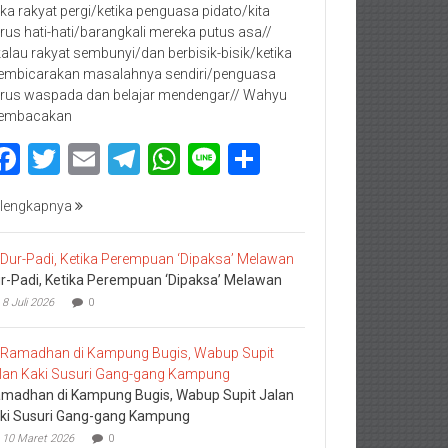
jika rakyat pergi/ketika penguasa pidato/kita
rus hati-hati/barangkali mereka putus asa//
kalau rakyat sembunyi/dan berbisik-bisik/ketika
mbicarakan masalahnya sendiri/penguasa
rus waspada dan belajar mendengar// Wahyu
embacakan
Facebook
Twitter
Email
Telegram
WhatsApp
Line
Share
lengkapnya
r-Padi, Ketika Perempuan ‘Dipaksa’ Melawan
8 Juli 2026
0
madhan di Kampung Bugis, Wabup Supit Jalan
ki Susuri Gang-gang Kampung
10 Maret 2026
0