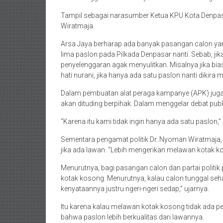
Tampil sebagai narasumber Ketua KPU Kota Denpas
Wiratmaja.
Arsa Jaya berharap ada banyak pasangan calon y
lima paslon pada Pilkada Denpasar nanti. Sebab, ji
penyelenggaran agak menyulitkan. Misalnya jika b
hati nurani, jika hanya ada satu paslon nanti dikira
Dalam pembuatan alat peraga kampanye (APK) juga 
akan dituding berpihak. Dalam menggelar debat publi
“Karena itu kami tidak ingin hanya ada satu paslon,”
Sementara pengamat politik Dr. Nyoman Wiratmaja,
jika ada lawan. “Lebih mengerikan melawan kotak 
Menurutnya, bagi pasangan calon dan partai politi
kotak kosong. Menurutnya, kalau calon tunggal seha
kenyataannya justru ngeri-ngeri sedap,” ujarnya.
Itu karena kalau melawan kotak kosong tidak ada 
bahwa paslon lebih berkualitas dari lawannya.