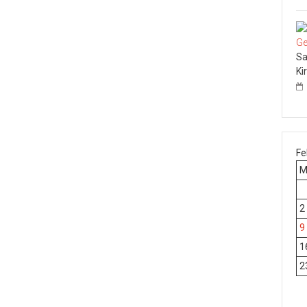
Sa
Ki
Fe
2
9
1
2