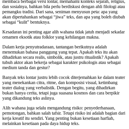
membaca berbagai versi lontar, memahami konteks sejarah, religius,
dan sosialnya, bahkan bila perlu berdiskusi dengan ahli filologi atau
pemangku tradisi. Dari sana, seniman menyusun peta: apa yang
akan dipertahankan sebagai “jiwa” teks, dan apa yang boleh diubah
sebagai “kulit” bentuknya.
Kesadaran ini penting agar alih wahana tidak jatuh menjadi sekadar
ornamen eksotik atau folklor yang kehilangan makna.
Dalam kerja penyutradaraan, tantangan berikutnya adalah
menemukan bahasa panggung yang tepat. Apakah teks itu akan
dihadirkan secara realis, simbolik, atau justru ritualistik? Apakah
tubuh aktor akan bekerja sebagai karakter psikologis atau sebagai
medium tanda dan gestur?
Banyak teks lontar justru lebih cocok diterjemahkan ke dalam teater
yang menekankan citra, ritme, dan komposisi visual, ketimbang
teater dialog yang verbalistik. Dengan begitu, yang dihadirkan
bukan hanya cerita, tetapi juga suasana kosmos dan cara berpikir
yang dikandung teks aslinya.
Alih wahana juga selalu mengandung risiko: penyederhanaan,
pemotongan, bahkan salah tafsir. Tetapi risiko ini adalah bagian dari
kerja kreatif itu sendiri. Yang penting bukan kesetiaan harfiah,
melainkan kesetiaan pada daya hidup teks.