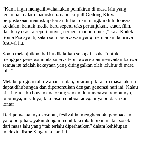
“Kami ingin mengalihwahanakan pemikiran di masa lalu yang
tersimpan dalam manuskrip-manuskrip di Gedong Kirtya—
perpustakaan manuskrip lontar di Bali dan mungkin di Indonesia—
ke dalam bentuk media baru seperti teks pertunjukan, teater, film,
dan karya sastra seperti novel, cerpen, maupun puisi,” kata Kadek
Sonia Piscayanti, salah satu budayawan yang membidani lahirnya
festival itu.
Sonia melanjutkan, hal itu dilakukan sebagai usaha “untuk
mengajak generasi muda supaya lebih aware atau menyadari bahwa
semua itu adalah kekayaan yang ditinggalkan oleh leluhur di masa
lalu.”
Melalui program alih wahana inilah, pikiran-pikiran di masa lalu itu
dapat dihubungan dan dipertemukan dengan generasi hari ini. Kalau
kita ingin tahu bagaimana orang zaman dulu merawat rambutnya,
tubuhnya, misalnya, kita bisa membuat adegannya berdasarkan
lontar.
Dari penyataannya tersebut, festival ini menghendaki pembacaan
yang berpihak, yakni dengan menilik kembali pikiran atau sosok
dari masa lalu yang “tak terlalu diperhatikan” dalam kehidupan
intelektualisme Singaraja hari ini.