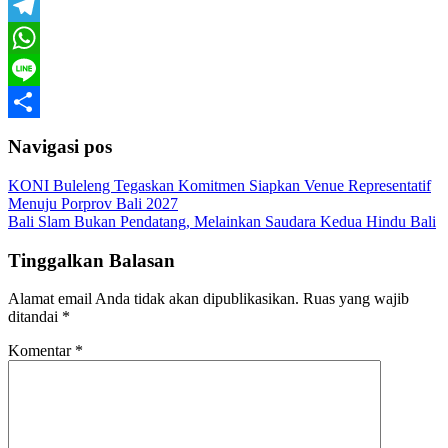
Email
Telegram
WhatsApp
Line
Share
Navigasi pos
KONI Buleleng Tegaskan Komitmen Siapkan Venue Representatif
Menuju Porprov Bali 2027
Bali Slam Bukan Pendatang, Melainkan Saudara Kedua Hindu Bali
Tinggalkan Balasan
Alamat email Anda tidak akan dipublikasikan.
Ruas yang wajib
ditandai
*
Komentar
*