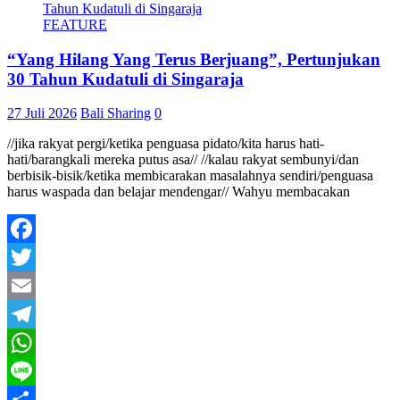
FEATURE
“Yang Hilang Yang Terus Berjuang”, Pertunjukan
30 Tahun Kudatuli di Singaraja
27 Juli 2026
Bali Sharing
0
//jika rakyat pergi/ketika penguasa pidato/kita harus hati-
hati/barangkali mereka putus asa// //kalau rakyat sembunyi/dan
berbisik-bisik/ketika membicarakan masalahnya sendiri/penguasa
harus waspada dan belajar mendengar// Wahyu membacakan
Facebook
Twitter
Email
Telegram
WhatsApp
Line