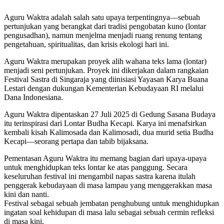
Aguru Waktra adalah salah satu upaya terpentingnya—sebuah
pertunjukan yang berangkat dari tradisi pengobatan kuno (lontar
pengusadhan), namun menjelma menjadi ruang renung tentang
pengetahuan, spiritualitas, dan krisis ekologi hari ini.
Aguru Waktra merupakan proyek alih wahana teks lama (lontar)
menjadi seni pertunjukan. Proyek ini dikerjakan dalam rangkaian
Festival Sastra di Singaraja yang diinisiasi Yayasan Karya Buana
Lestari dengan dukungan Kementerian Kebudayaan RI melalui
Dana Indonesiana.
Aguru Waktra dipentaskan 27 Juli 2025 di Gedung Sasana Budaya
itu terinspirasi dari Lontar Budha Kecapi. Karya ini menafsirkan
kembali kisah Kalimosada dan Kalimosadi, dua murid setia Budha
Kecapi—seorang pertapa dan tabib bijaksana.
Pementasan Aguru Waktra itu memang bagian dari upaya-upaya
untuk menghidupkan teks lontar ke atas panggung. Secara
keseluruhan festival ini mengambil napas sastra karena itulah
penggerak kebudayaan di masa lampau yang menggerakkan masa
kini dan nanti.
Festival sebagai sebuah jembatan penghubung untuk menghidupkan
ingatan soal kehidupan di masa lalu sebagai sebuah cermin refleksi
di masa kini.