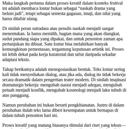
Maka langkah pertama dalam proses kreatif dalam konteks festival
ini adalah membaca lontar bukan sebagai “naskah drama yang
belum jadi”, tetapi sebagai semesta gagasan, imaji, dan nilai yang
harus ditafsir ulang.
Di sinilah peran sutradara atau penulis naskah menjadi sangat
menentukan. Ia harus memilih, bagian mana yang akan diangkat,
sudut pandang siapa yang dipakai, dan untuk penonton zaman apa
pertunjukan itu dibuat. Satu lontar bisa melahirkan banyak
kemungkinan pementasan, tergantung keputusan artistik ini. Proses
ini lebih dekat pada kerja kuratorial dan tafsir daripada sekadar
adaptasi teknis.
Tahap berikutnya adalah menegosiasikan bentuk. Teks lontar sering
kali tidak menyediakan dialog, atau jika ada, dialog itu tidak bekerja
secara dramatik dalam pengertian teater modern. Di sinilah imajinasi
dramaturgis bekerja: mengubah narasi menjadi adegan, mengubah
petuah menjadi konflik, mengubah kosmologi menjadi laku tubuh di
atas panggung.
Namun perubahan ini bukan berarti pengkhianatan. Justru di dalam
perubahan itulah teks lama diberi kesempatan untuk bernapas di
dalam tubuh penonton hari ini.
Proses kreatif yang matang biasanya dimulai dari riset yang tekun—