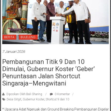
BERITA
BULELENG
7 Januari 2026
Pembangunan Titik 9 Dan 10
Dimulai, Gubernur Koster ‘Geber’
Penuntasan Jalan Shortcut
Singaraja–Mengwitani
Diposkan Oleh:Bali Sharing
0 Komentar
Desa Gitgit
,
Gubernur Koster
,
Shortcut 9 dan 10
* Upacara Adat Ngeruak dan Ground Breaking Pembangunan Digelar