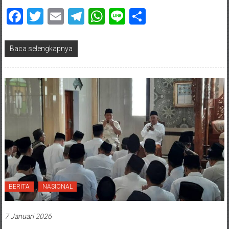
Facebook
Twitter
Email
Telegram
WhatsApp
Line
Share
Baca selengkapnya
BERITA
NASIONAL
7 Januari 2026