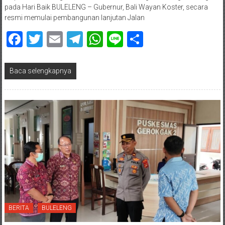
pada Hari Baik BULELENG – Gubernur, Bali Wayan Koster, secara
resmi memulai pembangunan lanjutan Jalan
Facebook
Twitter
Email
Telegram
WhatsApp
Line
Share
Baca selengkapnya
BERITA
BULELENG