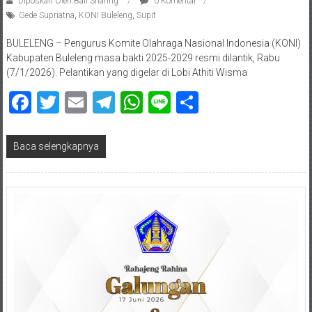
Diposkan Oleh:Bali Sharing
0 Komentar
Gede Supriatna
,
KONI Buleleng
,
Supit
BULELENG – Pengurus Komite Olahraga Nasional Indonesia (KONI)
Kabupaten Buleleng masa bakti 2025-2029 resmi dilantik, Rabu
(7/1/2026). Pelantikan yang digelar di Lobi Athiti Wisma
Facebook
Twitter
Email
Telegram
WhatsApp
Line
Share
Baca selengkapnya