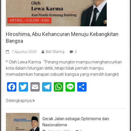
ARTIKEL • KOLOM • ESAI
Hiroshima, Abu Kehancuran Menuju Kebangkitan
Bangsa
7 Agustus 2026
Bali Sharing
0
* Oleh Lewa Karma “Perang mungkin mampu menghancurkan
kota dalam hitungan detik, tetapi tidak pernah mampu
memadamkan harapan sebuah bangsa yang memilih bangkit
Facebook
Twitter
Email
Telegram
WhatsApp
Line
Share
Selengkapnya
Gerak Jalan sebagai Optimisme dan
Nasionalisme