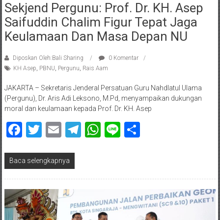
Sekjend Pergunu: Prof. Dr. KH. Asep
Saifuddin Chalim Figur Tepat Jaga
Keulamaan Dan Masa Depan NU
Diposkan Oleh:Bali Sharing
0 Komentar
KH Asep
,
PBNU
,
Pergunu
,
Rais Aam
JAKARTA – Sekretaris Jenderal Persatuan Guru Nahdlatul Ulama
(Pergunu), Dr. Aris Adi Leksono, M.Pd, menyampaikan dukungan
moral dan keulamaan kepada Prof. Dr. KH. Asep
Facebook
Twitter
Email
Telegram
WhatsApp
Line
Share
Baca selengkapnya