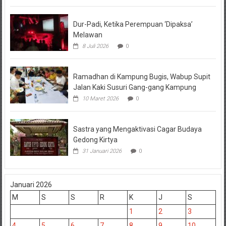
Dur-Padi, Ketika Perempuan ‘Dipaksa’
Melawan
8 Juli 2026
0
Ramadhan di Kampung Bugis, Wabup Supit
Jalan Kaki Susuri Gang-gang Kampung
10 Maret 2026
0
Sastra yang Mengaktivasi Cagar Budaya
Gedong Kirtya
31 Januari 2026
0
Januari 2026
M
S
S
R
K
J
S
1
2
3
4
5
6
7
8
9
10