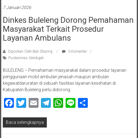
7 Januari 2026
Dinkes Buleleng Dorong Pemahaman
Masyarakat Terkait Prosedur
Layanan Ambulans
Diposkan Oleh:Bali Sharing
0 Komentar
Puskesmas Gerokgak
BULELENG – Pemahaman masyarakat dalam prosedur layanan
penggunaan mobil ambulan jenasah maupun ambulan
kegawatdaruratan di sebuah fasilitas layanan kesehatan di
Kabupaten Buleleng perlu didorong
Facebook
Twitter
Email
Telegram
WhatsApp
Line
Share
Baca selengkapnya