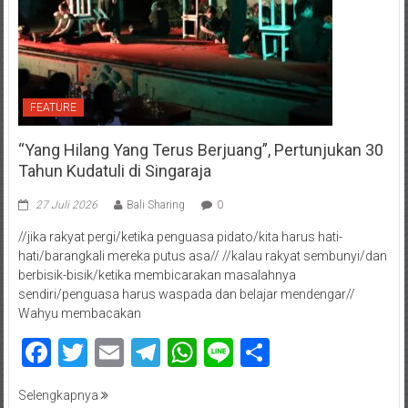
FEATURE
“Yang Hilang Yang Terus Berjuang”, Pertunjukan 30
Tahun Kudatuli di Singaraja
27 Juli 2026
Bali Sharing
0
//jika rakyat pergi/ketika penguasa pidato/kita harus hati-
hati/barangkali mereka putus asa// //kalau rakyat sembunyi/dan
berbisik-bisik/ketika membicarakan masalahnya
sendiri/penguasa harus waspada dan belajar mendengar//
Wahyu membacakan
Facebook
Twitter
Email
Telegram
WhatsApp
Line
Share
Selengkapnya