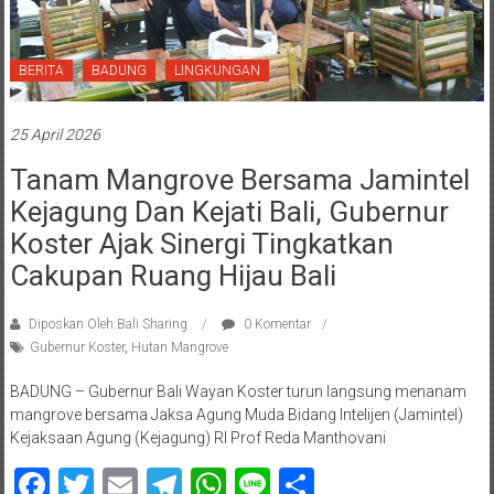
BERITA
BADUNG
LINGKUNGAN
25 April 2026
Tanam Mangrove Bersama Jamintel
Kejagung Dan Kejati Bali, Gubernur
Koster Ajak Sinergi Tingkatkan
Cakupan Ruang Hijau Bali
Diposkan Oleh:Bali Sharing
0 Komentar
Gubernur Koster
,
Hutan Mangrove
BADUNG – Gubernur Bali Wayan Koster turun langsung menanam
mangrove bersama Jaksa Agung Muda Bidang Intelijen (Jamintel)
Kejaksaan Agung (Kejagung) RI Prof Reda Manthovani
Facebook
Twitter
Email
Telegram
WhatsApp
Line
Share