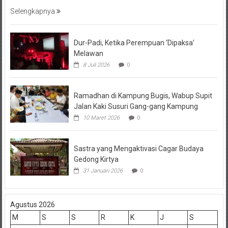
Selengkapnya
Dur-Padi, Ketika Perempuan ‘Dipaksa’
Melawan
8 Juli 2026
0
Ramadhan di Kampung Bugis, Wabup Supit
Jalan Kaki Susuri Gang-gang Kampung
10 Maret 2026
0
Sastra yang Mengaktivasi Cagar Budaya
Gedong Kirtya
31 Januari 2026
0
Agustus 2026
M
S
S
R
K
J
S