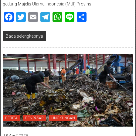
gedung Majelis Ulama Indonesia (MUI) Provinsi
Facebook
Twitter
Email
Telegram
WhatsApp
Line
Share
Baca selengkapnya
BERITA
DENPASAR
LINGKUNGAN
18 April 2026