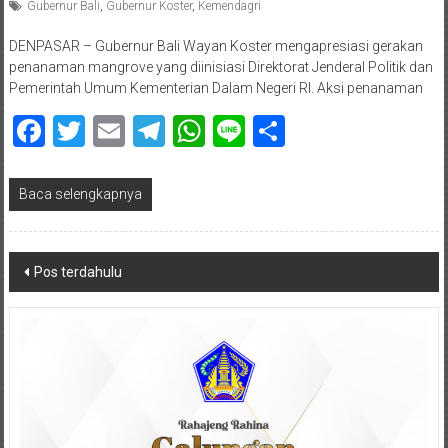
Gubernur Bali
,
Gubernur Koster
,
Kemendagri
DENPASAR – Gubernur Bali Wayan Koster mengapresiasi gerakan
penanaman mangrove yang diinisiasi Direktorat Jenderal Politik dan
Pemerintah Umum Kementerian Dalam Negeri RI. Aksi penanaman
Facebook
Twitter
Email
Telegram
WhatsApp
Line
Share
Baca selengkapnya
Navigasi
Pos terdahulu
pos