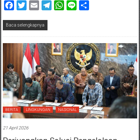
Facebook
Twitter
Email
Telegram
WhatsApp
Line
Share
Baca selengkapnya
BERITA
LINGKUNGAN
NASIONAL
21 April 2026