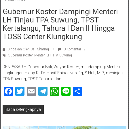
Gubernur Koster Dampingi Menteri
LH Tinjau TPA Suwung, TPST
Kertalangu, Tahura I Dan II Hingga
TOSS Center Klungkung
Diposkan Oleh:Bali Sharing
0 Komentar
Gubernur Koster
,
Menteri LH
,
TPA Suwung
DENPASAR – Gubernur Bali, Wayan Koster, mendampingi Menteri
Lingkungan Hidup RI, Dr. Hanif Faisol Nurofiq, S.Hut., M.P., meninjau
TPA Suwung, TPST Tahura I dan
Facebook
Twitter
Email
Telegram
WhatsApp
Line
Share
Baca selengkapnya