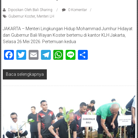
Diposkan Oleh:Bali Sharing
0 Komentar
Gubernur Koster
,
Menteri LH
JAKARTA – Menteri Lingkungan Hidup Mohammad Jumhur Hidayat
dan Gubernur Bali Wayan Koster bertemu di kantor KLH Jakarta,
Selasa 26 Mei 2026. Pertemuan kedua
Facebook
Twitter
Email
Telegram
WhatsApp
Line
Share
Baca selengkapnya