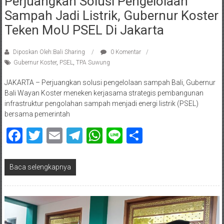
Perjuangkan Solusi Pengelolaan
Sampah Jadi Listrik, Gubernur Koster
Teken MoU PSEL Di Jakarta
Diposkan Oleh:Bali Sharing
0 Komentar
Gubernur Koster
,
PSEL
,
TPA Suwung
JAKARTA – Perjuangkan solusi pengelolaan sampah Bali, Gubernur
Bali Wayan Koster meneken kerjasama strategis pembangunan
infrastruktur pengolahan sampah menjadi energi listrik (PSEL)
bersama pemerintah
Facebook
Twitter
Email
Telegram
WhatsApp
Line
Share
Baca selengkapnya