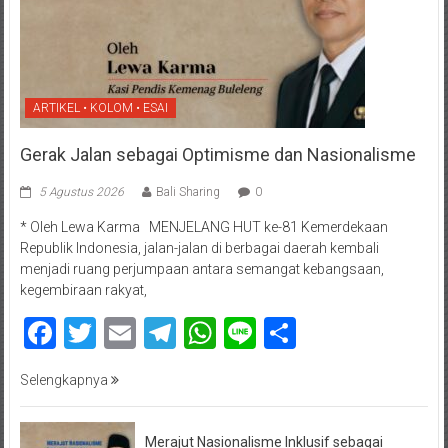
ARTIKEL • KOLOM • ESAI
Gerak Jalan sebagai Optimisme dan Nasionalisme
5 Agustus 2026
Bali Sharing
0
* Oleh Lewa Karma MENJELANG HUT ke-81 Kemerdekaan
Republik Indonesia, jalan-jalan di berbagai daerah kembali
menjadi ruang perjumpaan antara semangat kebangsaan,
kegembiraan rakyat,
Facebook
Twitter
Email
Telegram
WhatsApp
Line
Share
Selengkapnya
Merajut Nasionalisme Inklusif sebagai