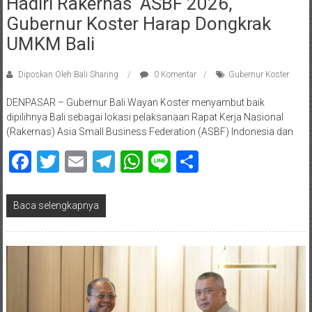
Hadiri Rakernas ASBF 2026,
Gubernur Koster Harap Dongkrak
UMKM Bali
Diposkan Oleh:Bali Sharing
0 Komentar
Gubernur Koster
DENPASAR – Gubernur Bali Wayan Koster menyambut baik
dipilihnya Bali sebagai lokasi pelaksanaan Rapat Kerja Nasional
(Rakernas) Asia Small Business Federation (ASBF) Indonesia dan
Facebook
Twitter
Email
Telegram
WhatsApp
Line
Share
Baca selengkapnya