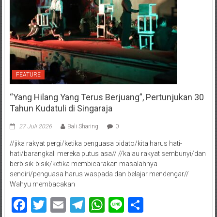
FEATURE
“Yang Hilang Yang Terus Berjuang”, Pertunjukan 30
Tahun Kudatuli di Singaraja
27 Juli 2026
Bali Sharing
0
//jika rakyat pergi/ketika penguasa pidato/kita harus hati-
hati/barangkali mereka putus asa// //kalau rakyat sembunyi/dan
berbisik-bisik/ketika membicarakan masalahnya
sendiri/penguasa harus waspada dan belajar mendengar//
Wahyu membacakan
Facebook
Twitter
Email
Telegram
WhatsApp
Line
Share