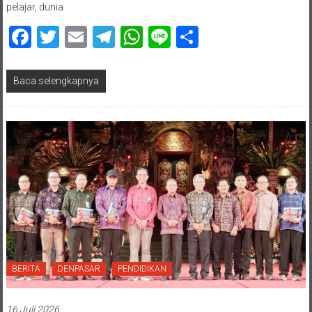
pelajar, dunia
Facebook
Twitter
Email
Telegram
WhatsApp
Line
Share
Baca selengkapnya
BERITA
DENPASAR
PENDIDIKAN
16 Juli 2026