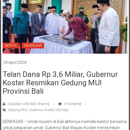
BERITA
DENPASAR
18 April 2026
Telan Dana Rp 3,6 Miliar, Gubernur
Koster Resmikan Gedung MUI
Provinsi Bali
Diposkan Oleh:Bali Sharing
0 Komentar
Gedung MUI
,
Gubernur Koster
,
MUI Bali
DENPASAR – Umat muslim di Bali akhirnya memiliki kantor bersama
untuk pelayanan umat. Gubernur Bali Wayan Koster meresmikan