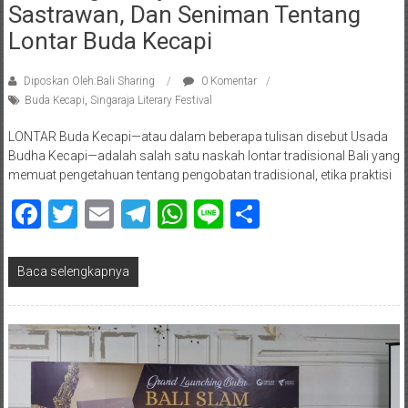
Sastrawan, Dan Seniman Tentang
Lontar Buda Kecapi
Diposkan Oleh:Bali Sharing
0 Komentar
Buda Kecapi
,
Singaraja Literary Festival
LONTAR Buda Kecapi—atau dalam beberapa tulisan disebut Usada
Budha Kecapi—adalah salah satu naskah lontar tradisional Bali yang
memuat pengetahuan tentang pengobatan tradisional, etika praktisi
Facebook
Twitter
Email
Telegram
WhatsApp
Line
Share
Baca selengkapnya