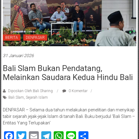
BERITA
DENPASAR
31 Januari 2026
Bali Slam Bukan Pendatang,
Melainkan Saudara Kedua Hindu Bali
Diposkan Oleh:Bali Sharing
0 Komentar
Bali Slam
,
Sejarah Islam
DENPASAR – Selama dua tahun melakukan penelitian dan menyikap
tabir sejarah jejak-jejak Islam di tanah Bali. Buku berjudul ‘Bali Slam –
Entitas Yang Terlupakan’
Facebook
Twitter
Email
Telegram
WhatsApp
Line
Share