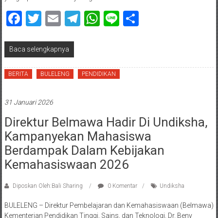
Facebook
Twitter
Email
Telegram
WhatsApp
Line
Share
Baca selengkapnya
BERITA
BULELENG
PENDIDIKAN
31 Januari 2026
Direktur Belmawa Hadir Di Undiksha,
Kampanyekan Mahasiswa
Berdampak Dalam Kebijakan
Kemahasiswaan 2026
Diposkan Oleh:Bali Sharing
0 Komentar
Undiksha
BULELENG – Direktur Pembelajaran dan Kemahasiswaan (Belmawa)
Kementerian Pendidikan Tinggi, Sains, dan Teknologi, Dr. Beny