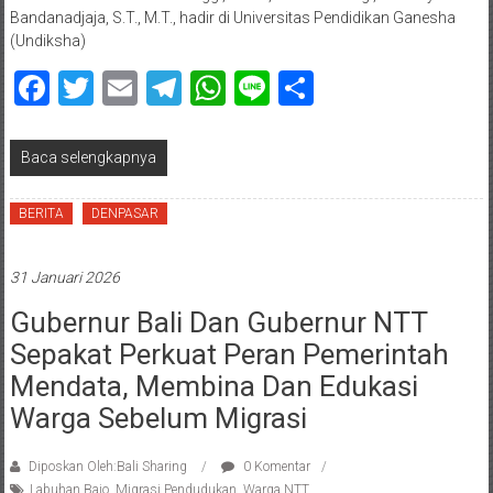
Bandanadjaja, S.T., M.T., hadir di Universitas Pendidikan Ganesha
(Undiksha)
Facebook
Twitter
Email
Telegram
WhatsApp
Line
Share
Baca selengkapnya
BERITA
DENPASAR
31 Januari 2026
Gubernur Bali Dan Gubernur NTT
Sepakat Perkuat Peran Pemerintah
Mendata, Membina Dan Edukasi
Warga Sebelum Migrasi
Diposkan Oleh:Bali Sharing
0 Komentar
Labuhan Bajo
,
Migrasi Pendudukan
,
Warga NTT