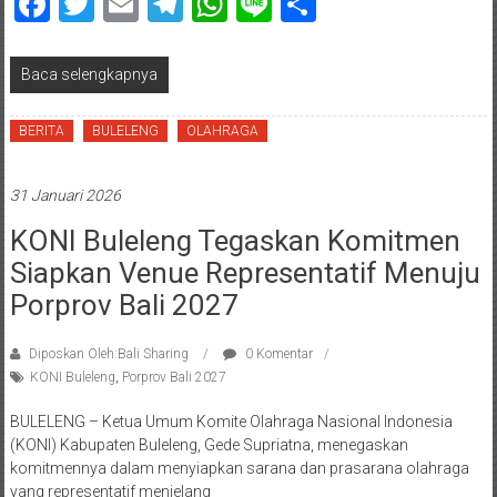
Facebook
Twitter
Email
Telegram
WhatsApp
Line
Share
Baca selengkapnya
BERITA
BULELENG
OLAHRAGA
31 Januari 2026
KONI Buleleng Tegaskan Komitmen
Siapkan Venue Representatif Menuju
Porprov Bali 2027
Diposkan Oleh:Bali Sharing
0 Komentar
KONI Buleleng
,
Porprov Bali 2027
BULELENG – Ketua Umum Komite Olahraga Nasional Indonesia
(KONI) Kabupaten Buleleng, Gede Supriatna, menegaskan
komitmennya dalam menyiapkan sarana dan prasarana olahraga
yang representatif menjelang