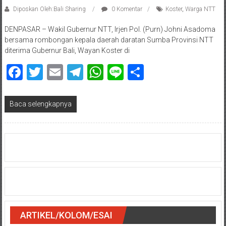
Diposkan Oleh:Bali Sharing
0 Komentar
Koster
,
Warga NTT
DENPASAR – Wakil Gubernur NTT, Irjen Pol. (Purn) Johni Asadoma
bersama rombongan kepala daerah daratan Sumba Provinsi NTT
diterima Gubernur Bali, Wayan Koster di
Facebook
Twitter
Email
Telegram
WhatsApp
Line
Share
Baca selengkapnya
ARTIKEL/KOLOM/ESAI