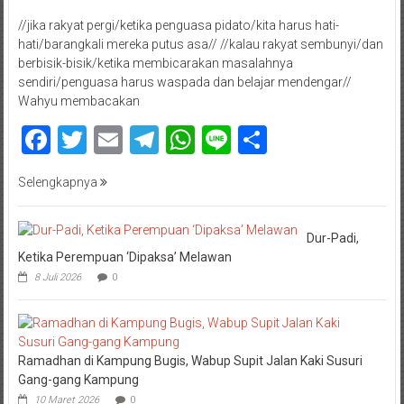
//jika rakyat pergi/ketika penguasa pidato/kita harus hati-
hati/barangkali mereka putus asa// //kalau rakyat sembunyi/dan
berbisik-bisik/ketika membicarakan masalahnya
sendiri/penguasa harus waspada dan belajar mendengar//
Wahyu membacakan
Facebook
Twitter
Email
Telegram
WhatsApp
Line
Share
Selengkapnya
Dur-Padi,
Ketika Perempuan ‘Dipaksa’ Melawan
8 Juli 2026
0
Ramadhan di Kampung Bugis, Wabup Supit Jalan Kaki Susuri
Gang-gang Kampung
10 Maret 2026
0