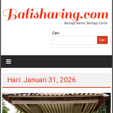
Lompat
ke
konten
Cari
Cari
Hari: Januari 31, 2026