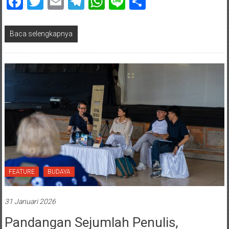
Facebook
Twitter
Email
Telegram
WhatsApp
Line
Share
Baca selengkapnya
FEATURE
BUDAYA
31 Januari 2026
Pandangan Sejumlah Penulis,