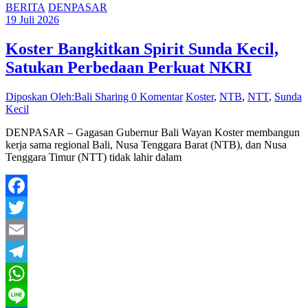
BERITA
DENPASAR
19 Juli 2026
Koster Bangkitkan Spirit Sunda Kecil,
Satukan Perbedaan Perkuat NKRI
Diposkan Oleh:Bali Sharing
0 Komentar
Koster
,
NTB
,
NTT
,
Sunda
Kecil
DENPASAR – Gagasan Gubernur Bali Wayan Koster membangun
kerja sama regional Bali, Nusa Tenggara Barat (NTB), dan Nusa
Tenggara Timur (NTT) tidak lahir dalam
Facebook
Twitter
Email
Telegram
WhatsApp