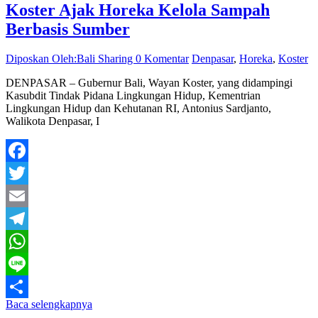
Koster Ajak Horeka Kelola Sampah
Berbasis Sumber
Diposkan Oleh:Bali Sharing
0 Komentar
Denpasar
,
Horeka
,
Koster
DENPASAR – Gubernur Bali, Wayan Koster, yang didampingi
Kasubdit Tindak Pidana Lingkungan Hidup, Kementrian
Lingkungan Hidup dan Kehutanan RI, Antonius Sardjanto,
Walikota Denpasar, I
Facebook
Twitter
Email
Telegram
WhatsApp
Line
Baca selengkapnya
Share