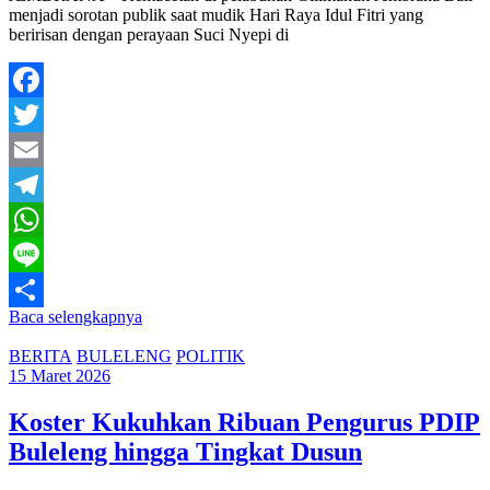
menjadi sorotan publik saat mudik Hari Raya Idul Fitri yang
beririsan dengan perayaan Suci Nyepi di
Facebook
Twitter
Email
Telegram
WhatsApp
Line
Baca selengkapnya
Share
BERITA
BULELENG
POLITIK
15 Maret 2026
Koster Kukuhkan Ribuan Pengurus PDIP
Buleleng hingga Tingkat Dusun