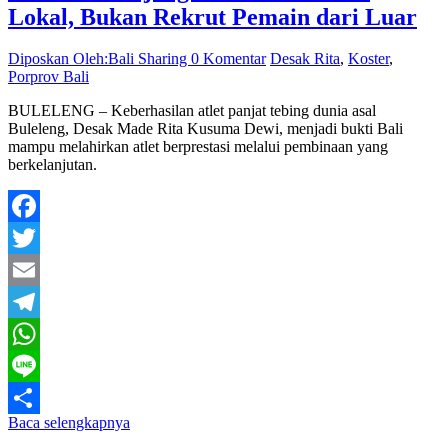
Lokal, Bukan Rekrut Pemain dari Luar
Diposkan Oleh:Bali Sharing
0 Komentar
Desak Rita
,
Koster
,
Porprov Bali
BULELENG – Keberhasilan atlet panjat tebing dunia asal
Buleleng, Desak Made Rita Kusuma Dewi, menjadi bukti Bali
mampu melahirkan atlet berprestasi melalui pembinaan yang
berkelanjutan.
Facebook
Twitter
Email
Telegram
WhatsApp
Line
Baca selengkapnya
Share