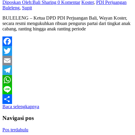
Diposkan Oleh:Bali Sharing
0 Komentar
Koster
,
PDI Perjuangan
Buleleng
,
Supit
BULELENG – Ketua DPD PDI Perjuangan Bali, Wayan Koster,
secara resmi mengukuhkan ribuan pengurus partai dari tingkat anak
cabang, ranting hingga anak ranting periode
Facebook
Twitter
Email
Telegram
WhatsApp
Line
Baca selengkapnya
Share
Navigasi pos
Pos terdahulu