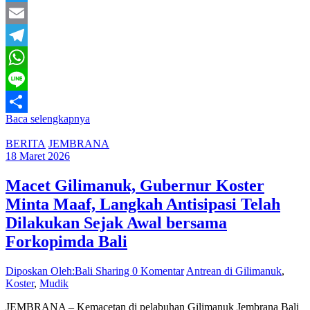
Twitter
Email
Telegram
WhatsApp
Line
Baca selengkapnya
Share
BERITA
JEMBRANA
18 Maret 2026
Macet Gilimanuk, Gubernur Koster
Minta Maaf, Langkah Antisipasi Telah
Dilakukan Sejak Awal bersama
Forkopimda Bali
Diposkan Oleh:Bali Sharing
0 Komentar
Antrean di Gilimanuk
,
Koster
,
Mudik
JEMBRANA – Kemacetan di pelabuhan Gilimanuk Jembrana Bali