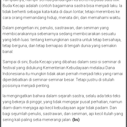
Buda Kecapi adalah contoh bagaimana sastra bisa menjadi laku. Ia
tidak berhenti sebagai kata-kata di daun lontar, tetapi merembes ke
cara orang memandang hidup, menata diri, dan memahami waktu.
Dalam pengertian ini, penulis, sastrawan, dan seniman yang
membicarakannya sebenarnya sedang membicarakan sesuatu
yang lebih luas: tentang kemungkinan sastra untuk tetap bersahaja,
tetap berguna, dan tetap bernapas di tengah dunia yang semakin
banal.
Sampai di sini, Buda Kecapi yang dibahas dalam sesi-si seminar di
festival yang didukung Kementerian Kebudayaan melalaui Dana
Indonesiana itu mungkin tidak akan pernah menjadi teks yang ramai
diperdebatkan di seminar-seminar besar. Tetapi justru di situlah
posisinya menjadi penting.
Ia mengingatkan bahwa dalam sejarah sastra, selalu ada teks-teks
yang bekerja di pinggir, yang tidak mengejar pusat perhatian, namun
diam-diam menjaga api kecil kebudayaan agar tidak padam. Dan
bagi sejumlah penulis, sastrawan, dan seniman, api kecil itulah yang
sering kali paling setia menerangi jalan.
(bs)