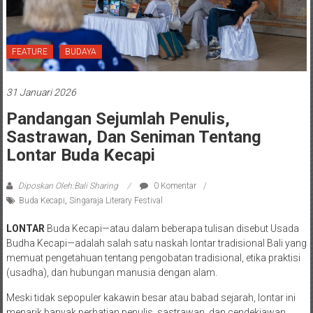
FEATURE
BUDAYA
31 Januari 2026
Pandangan Sejumlah Penulis,
Sastrawan, Dan Seniman Tentang
Lontar Buda Kecapi
Diposkan Oleh:Bali Sharing
0 Komentar
Buda Kecapi
,
Singaraja Literary Festival
LONTAR
Buda Kecapi—atau dalam beberapa tulisan disebut Usada
Budha Kecapi—adalah salah satu naskah lontar tradisional Bali yang
memuat pengetahuan tentang pengobatan tradisional, etika praktisi
(usadha), dan hubungan manusia dengan alam.
Meski tidak sepopuler kakawin besar atau babad sejarah, lontar ini
menarik banyak perhatian penulis, sastrawan, dan cendekiawan