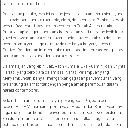
sekadar dokumen kuno.
Bagi kedua penulis, teks ini adalah jendela ke dalam cara hidup yang
lebih seimbang antara manusia, alam, dan semesta. Bahkan, sosok
seperti Dee Lestari, sastrawan kenamaan Tanah Air, menautkan
Buda Kecapi dengan gagasan ekologis dan spiritual yang lebih luas,
yakni bahwa manusia merupakan bagian tak terpisahkan dari alam,
sebuah tema yang juga tampak dalam karya-karyanya seperti
Partikel. Pandangan ini membuka ruang bagi interpretasi yang lintas
batas antara teks kuno dan sastra modern.
Dalam kajian yang lebih luas, Ratih Kumala, Oka Rusmini, dan Chynta
Hariadi, yang berbicara dalam sesi Narasi Perempuan yang
Menyembuhkan, banyak mengaitkan gagasan penyembuhan yang
terkandung dalam lontar dengan pengalaman perempuan dalam
narasi kontemporer.
Selain itu, dalam forum Puisi yang Mengobati Diri, para penulis
seperti Henry Manampiring, Putu Fajar Arcana, dan Shinta Febriany
juga mengaitkan konsep penyembuhan dalam Buda Kecapi dengan
kehidupan manusia hari ini, tapi lebih menonjolkan bagaimana
bahasa dan ritme puisi dapat menjadi media reflektif terhadap luka