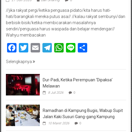
27 Juli 2026
Bali Sharing
0
//jika rakyat pergi/ketika penguasa pidato/kita harus hati-
hati/barangkali mereka putus asa// //kalau rakyat sembunyi/dan
berbisik-bisik/ketika membicarakan masalahnya
sendiri/penguasa harus waspada dan belajar mendengar//
Wahyu membacakan
Facebook
Twitter
Email
Telegram
WhatsApp
Line
Share
Selengkapnya
Dur-Padi, Ketika Perempuan ‘Dipaksa’
Melawan
8 Juli 2026
0
Ramadhan di Kampung Bugis, Wabup Supit
Jalan Kaki Susuri Gang-gang Kampung
10 Maret 2026
0