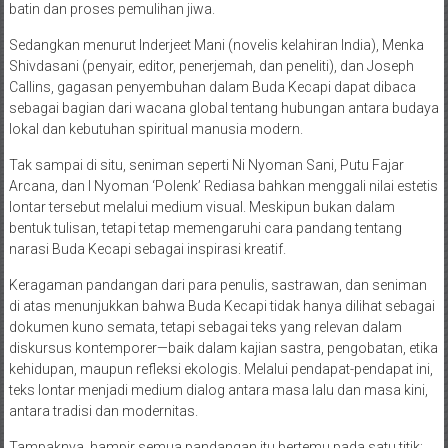
batin dan proses pemulihan jiwa.
Sedangkan menurut Inderjeet Mani (novelis kelahiran India), Menka
Shivdasani (penyair, editor, penerjemah, dan peneliti), dan Joseph
Callins, gagasan penyembuhan dalam Buda Kecapi dapat dibaca
sebagai bagian dari wacana global tentang hubungan antara budaya
lokal dan kebutuhan spiritual manusia modern.
Tak sampai di situ, seniman seperti Ni Nyoman Sani, Putu Fajar
Arcana, dan I Nyoman ‘Polenk’ Rediasa bahkan menggali nilai estetis
lontar tersebut melalui medium visual. Meskipun bukan dalam
bentuk tulisan, tetapi tetap memengaruhi cara pandang tentang
narasi Buda Kecapi sebagai inspirasi kreatif.
Keragaman pandangan dari para penulis, sastrawan, dan seniman
di atas menunjukkan bahwa Buda Kecapi tidak hanya dilihat sebagai
dokumen kuno semata, tetapi sebagai teks yang relevan dalam
diskursus kontemporer—baik dalam kajian sastra, pengobatan, etika
kehidupan, maupun refleksi ekologis. Melalui pendapat-pendapat ini,
teks lontar menjadi medium dialog antara masa lalu dan masa kini,
antara tradisi dan modernitas.
Tampaknya, hampir semua pandangan itu bertemu pada satu titik: