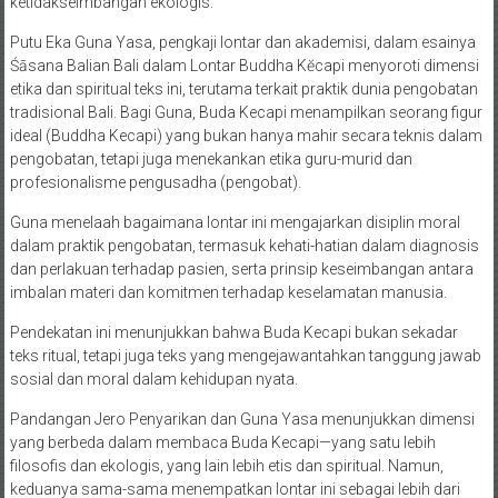
ketidakseimbangan ekologis.
Putu Eka Guna Yasa, pengkaji lontar dan akademisi, dalam esainya
Śāsana Balian Bali dalam Lontar Buddha Kĕcapi menyoroti dimensi
etika dan spiritual teks ini, terutama terkait praktik dunia pengobatan
tradisional Bali. Bagi Guna, Buda Kecapi menampilkan seorang figur
ideal (Buddha Kecapi) yang bukan hanya mahir secara teknis dalam
pengobatan, tetapi juga menekankan etika guru-murid dan
profesionalisme pengusadha (pengobat).
Guna menelaah bagaimana lontar ini mengajarkan disiplin moral
dalam praktik pengobatan, termasuk kehati-hatian dalam diagnosis
dan perlakuan terhadap pasien, serta prinsip keseimbangan antara
imbalan materi dan komitmen terhadap keselamatan manusia.
Pendekatan ini menunjukkan bahwa Buda Kecapi bukan sekadar
teks ritual, tetapi juga teks yang mengejawantahkan tanggung jawab
sosial dan moral dalam kehidupan nyata.
Pandangan Jero Penyarikan dan Guna Yasa menunjukkan dimensi
yang berbeda dalam membaca Buda Kecapi—yang satu lebih
filosofis dan ekologis, yang lain lebih etis dan spiritual. Namun,
keduanya sama-sama menempatkan lontar ini sebagai lebih dari