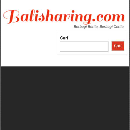
Lompat
ke
konten
Cari
Cari