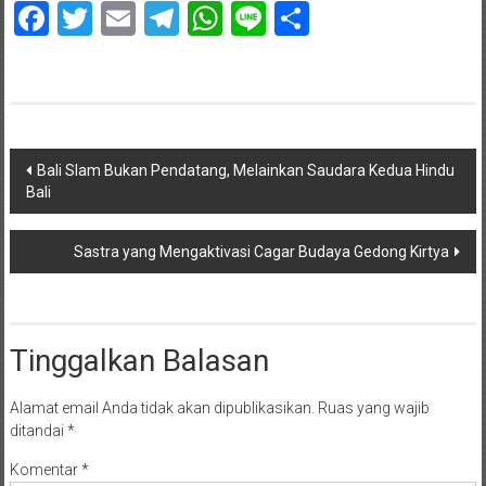
Facebook
Twitter
Email
Telegram
WhatsApp
Line
Share
Navigasi
Bali Slam Bukan Pendatang, Melainkan Saudara Kedua Hindu
Bali
pos
Sastra yang Mengaktivasi Cagar Budaya Gedong Kirtya
Tinggalkan Balasan
Alamat email Anda tidak akan dipublikasikan.
Ruas yang wajib
ditandai
*
Komentar
*