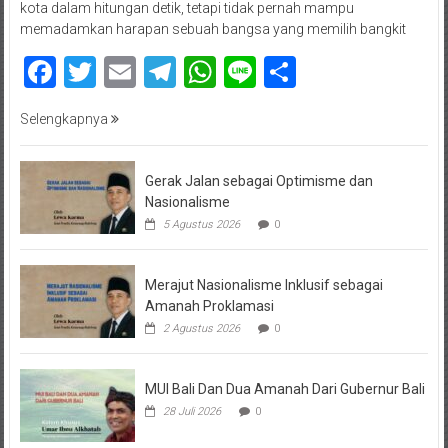
kota dalam hitungan detik, tetapi tidak pernah mampu
memadamkan harapan sebuah bangsa yang memilih bangkit
Facebook
Twitter
Email
Telegram
WhatsApp
Line
Share
Selengkapnya
Gerak Jalan sebagai Optimisme dan
Nasionalisme
5 Agustus 2026
0
Merajut Nasionalisme Inklusif sebagai
Amanah Proklamasi
2 Agustus 2026
0
MUI Bali Dan Dua Amanah Dari Gubernur Bali
28 Juli 2026
0