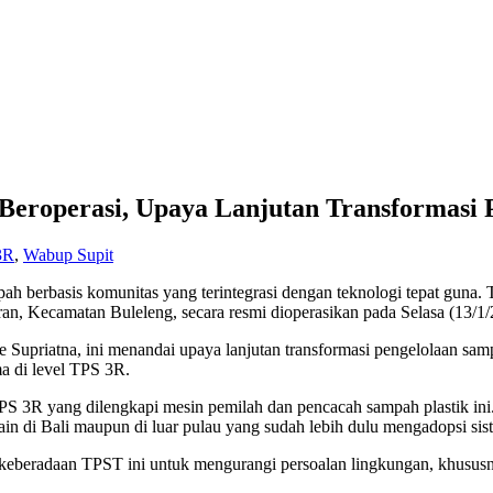
eroperasi, Upaya Lanjutan Transformasi 
3R
,
Wabup Supit
ampah berbasis komunitas yang terintegrasi dengan teknologi tepat g
n, Kecamatan Buleleng, secara resmi dioperasikan pada Selasa (13/1/
 Supriatna, ini menandai upaya lanjutan transformasi pengelolaan sa
a di level TPS 3R.
TPS 3R yang dilengkapi mesin pemilah dan pencacah sampah plastik in
ain di Bali maupun di luar pulau yang sudah lebih dulu mengadopsi sis
keberadaan TPST ini untuk mengurangi persoalan lingkungan, khususn