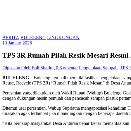
BERITA
BULELENG
LINGKUNGAN
13 Januari 2026
TPS 3R Rumah Pilah Resik Mesari Resmi B
Diposkan Oleh:Bali Sharing
0 Komentar
Pengelolaan Sampah
,
TPS 
BULELENG
– Buleleng kembali memiliki fasilitas pengelolaan s
Reuse, Recycle (TPS 3R) “Rumah Pilah Resik Mesari” di Desa Antura
Peresmian yang dilakukan oleh Wakil Bupati (Wabup) Buleleng, Gede
dengan dukungan mesin pemilah dan pencacah sampah plastik pertam
Ditemui usai peresmian, Wabup Supriatna mengapresiasi kehadiran 
dirasakan agak terlambat jika dibandingkan dengan beberapa daerah l
“Kita berharap masyarakat Desa Anturan benar-benar memanfaatkan 