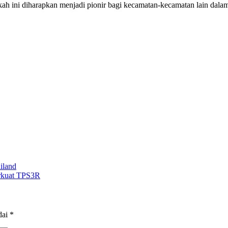
kah ini diharapkan menjadi pionir bagi kecamatan-kecamatan lain da
iland
erkuat TPS3R
dai
*