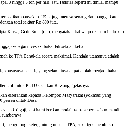
hingga 5 ton per hari, satu fasilitas seperti ini dinilai mampu
terus dikampanyekan. “Kita juga merasa senang dan bangga karena
ngan total sekitar Rp 800 juta.
pta Karya, Gede Suharjono, menyatakan bahwa peresmian ini bukan
anggap sebagai investasi bukanlah sebuah beban.
mpah ke TPA Bengkala secara maksimal. Kendala utamanya adalah
khususnya plastik, yang selanjutnya dapat diolah menjadi bahan
alternatif untuk PLTU Celukan Bawang,” jelasnya.
i akan diserahkan kepada Kelompok Masyarakat (Pokmas) yang
20 persen untuk Desa.
s tidak digaji, tapi kami berikan modal usaha seperti sabun mandi,”
i sumbernya.
iri, mengurangi ketergantungan pada TPA, sekaligus membuka