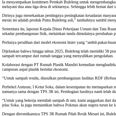
Ia menyampaikan komitmen Pemkab Buleleng untuk mengembangkan mode
melayani dua atau tiga desa di sekitarnya. Sehingga lebih hemat dari
Dirinya juga menekankan pentingnya peningkatan kesadaran masyara
mesin ini adalah produk Putra Buleleng asli,” tambahnya sambil me
Sementara itu, laporan Kepala Dinas Pekerjaan Umum dan Tata Rua
sekadar pembangunan fisik, melainkan tanda dimulainya perubahan p
Perlunya peralihan dari model ekonomi linier yang “ambil-pakai-bua
Dijelaskan bahwa hingga tahun 2025, Buleleng telah memiliki 58 
sampah tercampur dari rumah tangga yang menyulitkan pengolahan.
Kolaborasi dengan PT Rumah Plastik Mandiri kemudian menghadirkan 
campuran aspal plastik bernilai ekonomi.
“Untuk sampah residu, diusulkan pembangunan fasilitas RDF (Refuse
Perbekel Anturan, I Ketut Soka, dalam kesempatan itu memaparkan 
namanya sama dengan TPS 3R ini. Pembagian hasilnya nanti telah dia
“Untuk yang bekerja memilah sampah di sini, kami anggarkan dari dan
jelas Soka. Ia juga memastikan bahwa Pokmas akan segera turun ke 
Dengan diresmikannya TPS 3R Rumah Pilah Resik Mesari ini, Bulel