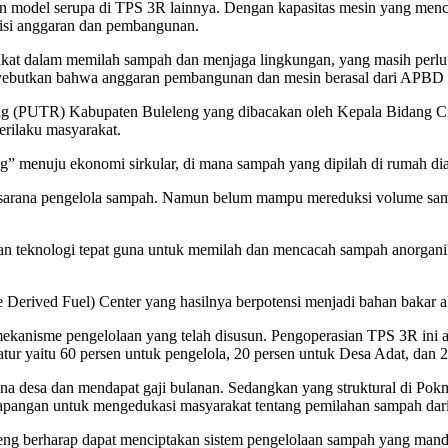
l serupa di TPS 3R lainnya. Dengan kapasitas mesin yang mencapai 3 
 sisi anggaran dan pembangunan.
kat dalam memilah sampah dan menjaga lingkungan, yang masih perlu 
nyebutkan bahwa anggaran pembangunan dan mesin berasal dari APBD de
ng (PUTR) Kabupaten Buleleng yang dibacakan oleh Kepala Bidang Ci
erilaku masyarakat.
ng” menuju ekonomi sirkular, di mana sampah yang dipilah di rumah di
prasarana pengelola sampah. Namun belum mampu mereduksi volume sa
teknologi tepat guna untuk memilah dan mencacah sampah anorganik, 
 Derived Fuel) Center yang hasilnya berpotensi menjadi bahan bakar 
mekanisme pengelolaan yang telah disusun. Pengoperasian TPS 3R in
tur yaitu 60 persen untuk pengelola, 20 persen untuk Desa Adat, dan 
a desa dan mendapat gaji bulanan. Sedangkan yang struktural di Pokma
lapangan untuk mengedukasi masyarakat tentang pemilahan sampah dar
eng berharap dapat menciptakan sistem pengelolaan sampah yang mand