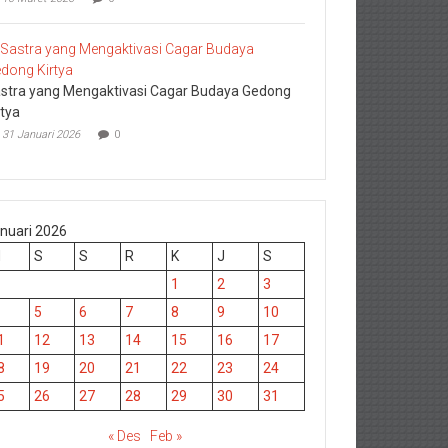
stra yang Mengaktivasi Cagar Budaya Gedong
rtya
31 Januari 2026
0
nuari 2026
M
S
S
R
K
J
S
1
2
3
5
6
7
8
9
10
1
12
13
14
15
16
17
8
19
20
21
22
23
24
5
26
27
28
29
30
31
« Des
Feb »