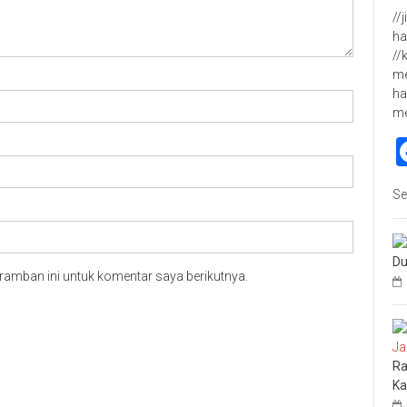
//
ha
//
me
ha
m
Se
Du
ramban ini untuk komentar saya berikutnya.
Ra
Ka