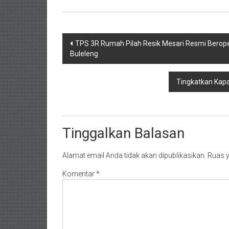
Navigasi
TPS 3R Rumah Pilah Resik Mesari Resmi Berope
Buleleng
pos
Tingkatkan Kap
Tinggalkan Balasan
Alamat email Anda tidak akan dipublikasikan.
Ruas y
Komentar
*