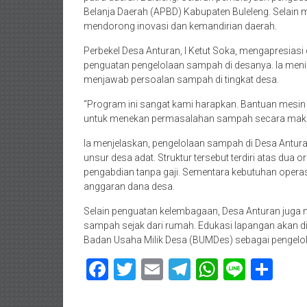
Belanja Daerah (APBD) Kabupaten Buleleng. Selain m
mendorong inovasi dan kemandirian daerah.
Perbekel Desa Anturan, I Ketut Soka, mengapresias
penguatan pengelolaan sampah di desanya. Ia menil
menjawab persoalan sampah di tingkat desa.
“Program ini sangat kami harapkan. Bantuan mesin
untuk menekan permasalahan sampah secara maksim
Ia menjelaskan, pengelolaan sampah di Desa Anturan
unsur desa adat. Struktur tersebut terdiri atas du
pengabdian tanpa gaji. Sementara kebutuhan opera
anggaran dana desa.
Selain penguatan kelembagaan, Desa Anturan juga
sampah sejak dari rumah. Edukasi lapangan akan d
Badan Usaha Milik Desa (BUMDes) sebagai pengelo
Facebook
Twitter
Email
Telegram
WhatsAp
Line
Sha