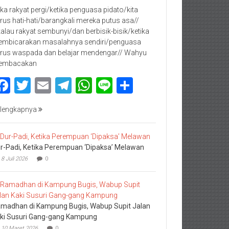
jika rakyat pergi/ketika penguasa pidato/kita
rus hati-hati/barangkali mereka putus asa//
kalau rakyat sembunyi/dan berbisik-bisik/ketika
mbicarakan masalahnya sendiri/penguasa
rus waspada dan belajar mendengar// Wahyu
embacakan
Facebook
Twitter
Email
Telegram
WhatsApp
Line
Share
lengkapnya
r-Padi, Ketika Perempuan ‘Dipaksa’ Melawan
8 Juli 2026
0
madhan di Kampung Bugis, Wabup Supit Jalan
ki Susuri Gang-gang Kampung
10 Maret 2026
0