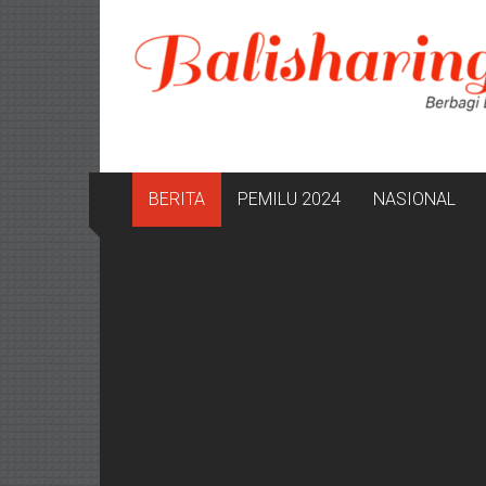
Lompat
ke
konten
BERITA
PEMILU 2024
NASIONAL