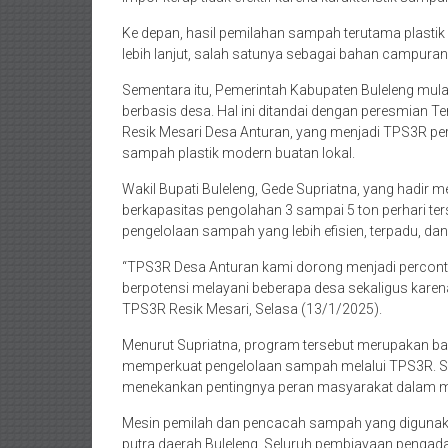
Ke depan, hasil pemilahan sampah terutama plastik
lebih lanjut, salah satunya sebagai bahan campuran 
Sementara itu, Pemerintah Kabupaten Buleleng mu
berbasis desa. Hal ini ditandai dengan peresmian
Resik Mesari Desa Anturan, yang menjadi TPS3R per
sampah plastik modern buatan lokal.
Wakil Bupati Buleleng, Gede Supriatna, yang hadir 
berkapasitas pengolahan 3 sampai 5 ton perhari t
pengelolaan sampah yang lebih efisien, terpadu, dan 
“TPS3R Desa Anturan kami dorong menjadi percontoha
berpotensi melayani beberapa desa sekaligus karen
TPS3R Resik Mesari, Selasa (13/1/2025).
Menurut Supriatna, program tersebut merupakan ba
memperkuat pengelolaan sampah melalui TPS3R. Sel
menekankan pentingnya peran masyarakat dalam m
Mesin pemilah dan pencacah sampah yang digunaka
putra daerah Buleleng. Seluruh pembiayaan pengad