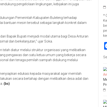
endukung pengelolaan lingkungan, kebijakan ini juga
* 
i dukungan Pemerintah Kabupaten Buleleng terhadap
Ke
ai bantuan mesin tersebut sebagai langkah konkret dalam
be
pe
ke
 dari Bapak Bupati menjadi modal utama bagi Desa Anturan
al dan berkelanjutan,” ujar Soka.
 telah diatur melalui struktur organisasi yang melibatkan
a orang pengawas dan satu ketua umum yang bekerja secara
Se
sional dan tenaga pemilah sampah didukung melalui
 menyiapkan edukasi kepada masyarakat agar memilah
ilakukan secara bertahap dengan melibatkan desa adat dan
Me
la.
(bs)
Pr
p
re