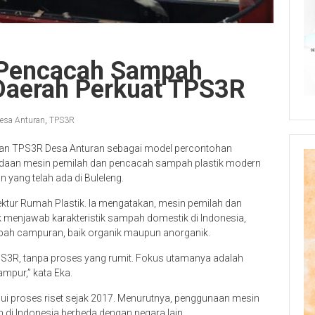
 Pencacah Sampah
 Daerah Perkuat TPS3R
esa Anturan
,
TPS3R
an TPS3R Desa Anturan sebagai model percontohan
adaan mesin pemilah dan pencacah sampah plastik modern
n yang telah ada di Buleleng.
ktur Rumah Plastik. Ia mengatakan, mesin pemilah dan
menjawab karakteristik sampah domestik di Indonesia,
pah campuran, baik organik maupun anorganik.
TPS3R, tanpa proses yang rumit. Fokus utamanya adalah
pur,” kata Eka.
i proses riset sejak 2017. Menurutnya, penggunaan mesin
h di Indonesia berbeda dengan negara lain.