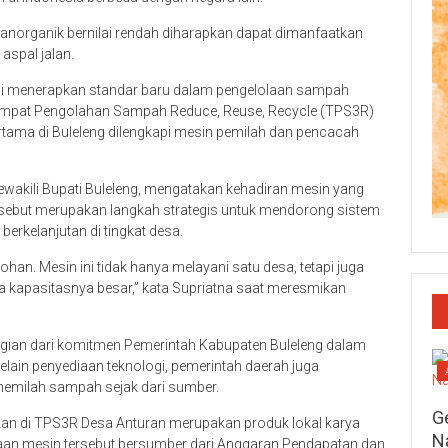
 anorganik bernilai rendah diharapkan dapat dimanfaatkan
aspal jalan.
lai menerapkan standar baru dalam pengelolaan sampah
 Tempat Pengolahan Sampah Reduce, Reuse, Recycle (TPS3R)
tama di Buleleng dilengkapi mesin pemilah dan pencacah
mewakili Bupati Buleleng, mengatakan kehadiran mesin yang
ersebut merupakan langkah strategis untuk mendorong sistem
berkelanjutan di tingkat desa.
n. Mesin ini tidak hanya melayani satu desa, tetapi juga
a kapasitasnya besar,” kata Supriatna saat meresmikan
gian dari komitmen Pemerintah Kabupaten Buleleng dalam
ain penyediaan teknologi, pemerintah daerah juga
emilah sampah sejak dari sumber.
G
n di TPS3R Desa Anturan merupakan produk lokal karya
N
aan mesin tersebut bersumber dari Anggaran Pendapatan dan