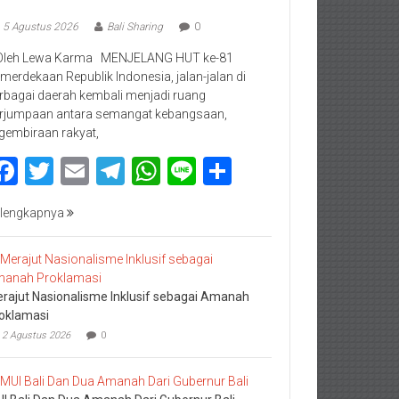
5 Agustus 2026
Bali Sharing
0
Oleh Lewa Karma MENJELANG HUT ke-81
merdekaan Republik Indonesia, jalan-jalan di
rbagai daerah kembali menjadi ruang
rjumpaan antara semangat kebangsaan,
gembiraan rakyat,
Facebook
Twitter
Email
Telegram
WhatsApp
Line
Share
lengkapnya
rajut Nasionalisme Inklusif sebagai Amanah
oklamasi
2 Agustus 2026
0