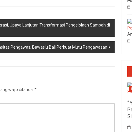
MU
rasi, Upaya Lanjutan Transformasi Pengelolaan Sampah di
An
asitas Pengawas, Bawaslu Bali Perkuat Mutu Pengawasan
ang wajib ditandai
*
“
P
S