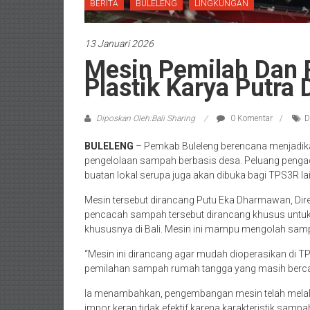
BERITA
BULELENG
LINGKUNGAN
13 Januari 2026
Mesin Pemilah Dan
Plastik Karya Putra
Diposkan Oleh:Bali Sharing
0 Komentar
D
BULELENG
– Pemkab Buleleng berencana menjadik
pengelolaan sampah berbasis desa. Peluang peng
buatan lokal serupa juga akan dibuka bagi TPS3R lai
Mesin tersebut dirancang Putu Eka Dharmawan, Dire
pencacah sampah tersebut dirancang khusus untuk 
khususnya di Bali. Mesin ini mampu mengolah sam
“Mesin ini dirancang agar mudah dioperasikan di 
pemilahan sampah rumah tangga yang masih bercam
Ia menambahkan, pengembangan mesin telah melalu
impor kerap tidak efektif karena karakteristik sampa