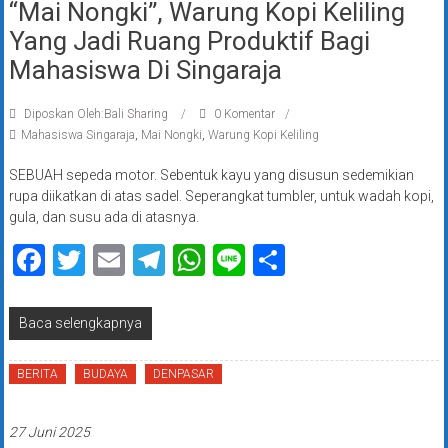
“Mai Nongki”, Warung Kopi Keliling
Yang Jadi Ruang Produktif Bagi
Mahasiswa Di Singaraja
Diposkan Oleh:Bali Sharing
0 Komentar
Mahasiswa Singaraja
,
Mai Nongki
,
Warung Kopi Keliling
SEBUAH sepeda motor. Sebentuk kayu yang disusun sedemikian
rupa diikatkan di atas sadel. Seperangkat tumbler, untuk wadah kopi,
gula, dan susu ada di atasnya.
Facebook
Twitter
Email
Telegram
WhatsApp
Line
Share
Baca selengkapnya
BERITA
BUDAYA
DENPASAR
27 Juni 2025