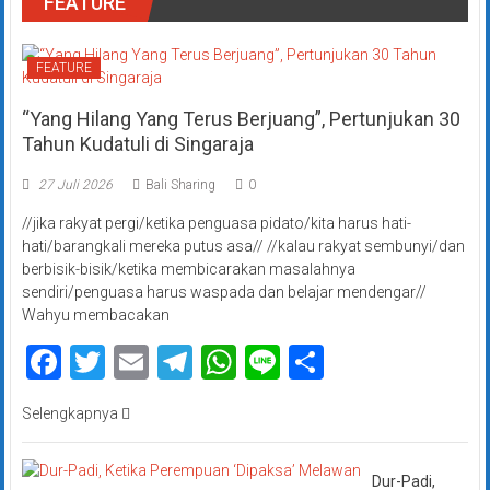
FEATURE
FEATURE
“Yang Hilang Yang Terus Berjuang”, Pertunjukan 30
Tahun Kudatuli di Singaraja
27 Juli 2026
Bali Sharing
0
//jika rakyat pergi/ketika penguasa pidato/kita harus hati-
hati/barangkali mereka putus asa// //kalau rakyat sembunyi/dan
berbisik-bisik/ketika membicarakan masalahnya
sendiri/penguasa harus waspada dan belajar mendengar//
Wahyu membacakan
Facebook
Twitter
Email
Telegram
WhatsApp
Line
Share
Selengkapnya
Dur-Padi,