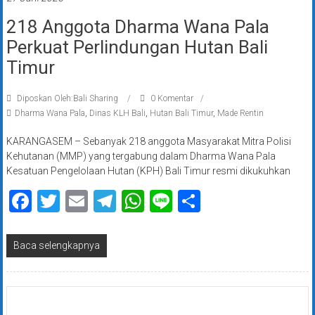
218 Anggota Dharma Wana Pala
Perkuat Perlindungan Hutan Bali
Timur
Diposkan Oleh:Bali Sharing
0 Komentar
Dharma Wana Pala
,
Dinas KLH Bali
,
Hutan Bali Timur
,
Made Rentin
KARANGASEM – Sebanyak 218 anggota Masyarakat Mitra Polisi
Kehutanan (MMP) yang tergabung dalam Dharma Wana Pala
Kesatuan Pengelolaan Hutan (KPH) Bali Timur resmi dikukuhkan
Facebook
Twitter
Email
Telegram
WhatsApp
Line
Share
Baca selengkapnya