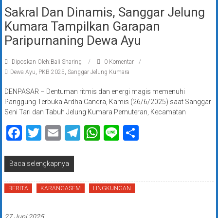
Sakral Dan Dinamis, Sanggar Jelung
Kumara Tampilkan Garapan
Paripurnaning Dewa Ayu
Diposkan Oleh:Bali Sharing
0 Komentar
Dewa Ayu
,
PKB 2025
,
Sanggar Jelung Kumara
DENPASAR – Dentuman ritmis dan energi magis memenuhi
Panggung Terbuka Ardha Candra, Kamis (26/6/2025) saat Sanggar
Seni Tari dan Tabuh Jelung Kumara Pemuteran, Kecamatan
Facebook
Twitter
Email
Telegram
WhatsApp
Line
Share
Baca selengkapnya
BERITA
KARANGASEM
LINGKUNGAN
27 Juni 2025