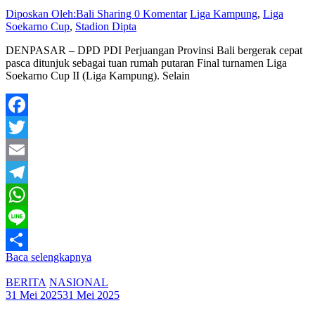
Diposkan Oleh:Bali Sharing
0 Komentar
Liga Kampung
,
Liga
Soekarno Cup
,
Stadion Dipta
DENPASAR – DPD PDI Perjuangan Provinsi Bali bergerak cepat
pasca ditunjuk sebagai tuan rumah putaran Final turnamen Liga
Soekarno Cup II (Liga Kampung). Selain
Facebook
Twitter
Email
Telegram
WhatsApp
Line
Baca selengkapnya
Share
BERITA
NASIONAL
31 Mei 2025
31 Mei 2025