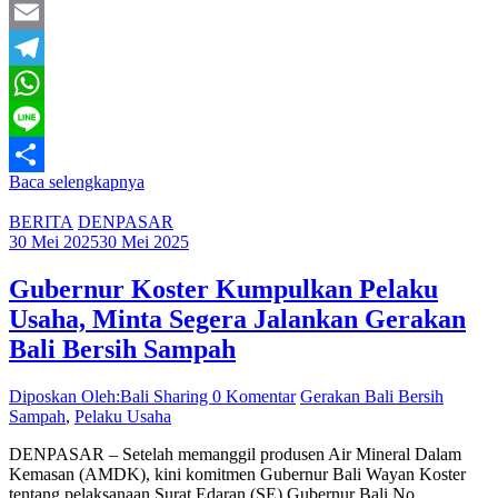
Twitter
Email
Telegram
WhatsApp
Line
Baca selengkapnya
Share
BERITA
DENPASAR
30 Mei 2025
30 Mei 2025
Gubernur Koster Kumpulkan Pelaku
Usaha, Minta Segera Jalankan Gerakan
Bali Bersih Sampah
Diposkan Oleh:Bali Sharing
0 Komentar
Gerakan Bali Bersih
Sampah
,
Pelaku Usaha
DENPASAR – Setelah memanggil produsen Air Mineral Dalam
Kemasan (AMDK), kini komitmen Gubernur Bali Wayan Koster
tentang pelaksanaan Surat Edaran (SE) Gubernur Bali No.