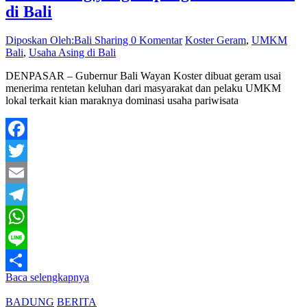
di Bali
Diposkan Oleh:Bali Sharing
0 Komentar
Koster Geram
,
UMKM
Bali
,
Usaha Asing di Bali
DENPASAR – Gubernur Bali Wayan Koster dibuat geram usai
menerima rentetan keluhan dari masyarakat dan pelaku UMKM
lokal terkait kian maraknya dominasi usaha pariwisata
Facebook
Twitter
Email
Telegram
WhatsApp
Line
Baca selengkapnya
Share
BADUNG
BERITA