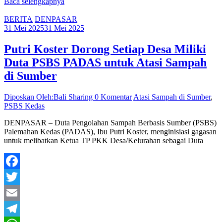
Baca selengkapnya
Share
BERITA
DENPASAR
31 Mei 2025
31 Mei 2025
Putri Koster Dorong Setiap Desa Miliki
Duta PSBS PADAS untuk Atasi Sampah
di Sumber
Diposkan Oleh:Bali Sharing
0 Komentar
Atasi Sampah di Sumber
,
PSBS Kedas
DENPASAR – Duta Pengolahan Sampah Berbasis Sumber (PSBS)
Palemahan Kedas (PADAS), Ibu Putri Koster, menginisiasi gagasan
untuk melibatkan Ketua TP PKK Desa/Kelurahan sebagai Duta
Facebook
Twitter
Email