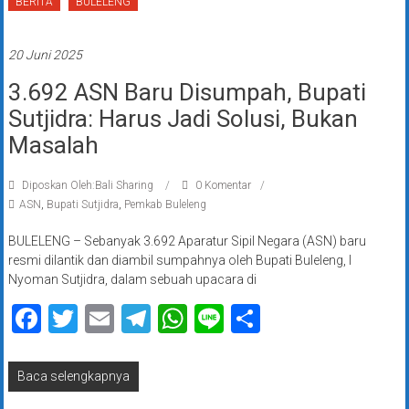
BERITA
BULELENG
20 Juni 2025
3.692 ASN Baru Disumpah, Bupati
Sutjidra: Harus Jadi Solusi, Bukan
Masalah
Diposkan Oleh:Bali Sharing
0 Komentar
ASN
,
Bupati Sutjidra
,
Pemkab Buleleng
BULELENG – Sebanyak 3.692 Aparatur Sipil Negara (ASN) baru
resmi dilantik dan diambil sumpahnya oleh Bupati Buleleng, I
Nyoman Sutjidra, dalam sebuah upacara di
Facebook
Twitter
Email
Telegram
WhatsApp
Line
Share
Baca selengkapnya