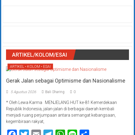
ARTIKEL/KOLOM/ESAI
ARTIKEL • KOLOM • ESAI
Gerak Jalan sebagai Optimisme dan Nasionalisme
5 Agustus 2026
Bali Sharing
0
* Oleh Lewa Karma MENJELANG HUT ke-81 Kemerdekaan
Republik Indonesia, jalan-jalan di berbagai daerah kembali
menjadi ruang perjumpaan antara semangat kebangsaan,
kegembiraan rakyat,
Facebook
Twitter
Email
Telegram
WhatsApp
Line
Share