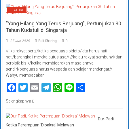
FEATURE
“Yang Hilang Yang Terus Berjuang”, Pertunjukan 30
Tahun Kudatuli di Singaraja
27 Juli 2026
Bali Sharing
0
//jika rakyat pergi/ketika penguasa pidato/kita harus hati-
hati/barangkali mereka putus asa// //kalau rakyat sembunyi/dan
berbisik-bisik/ketika membicarakan masalahnya
sendiri/penguasa harus waspada dan belajar mendengar//
Wahyu membacakan
Facebook
Twitter
Email
Telegram
WhatsApp
Line
Share
Selengkapnya
Dur-Padi,
Ketika Perempuan ‘Dipaksa’ Melawan