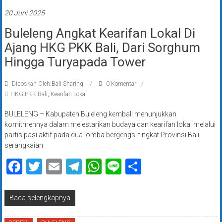
20 Juni 2025
Buleleng Angkat Kearifan Lokal Di
Ajang HKG PKK Bali, Dari Sorghum
Hingga Turyapada Tower
Diposkan Oleh:Bali Sharing
0 Komentar
HKG PKK Bali
,
Kearifan Lokal
BULELENG – Kabupaten Buleleng kembali menunjukkan
komitmennya dalam melestarikan budaya dan kearifan lokal melalui
partisipasi aktif pada dua lomba bergengsi tingkat Provinsi Bali
serangkaian
Facebook
Twitter
Email
Telegram
WhatsApp
Line
Share
Baca selengkapnya