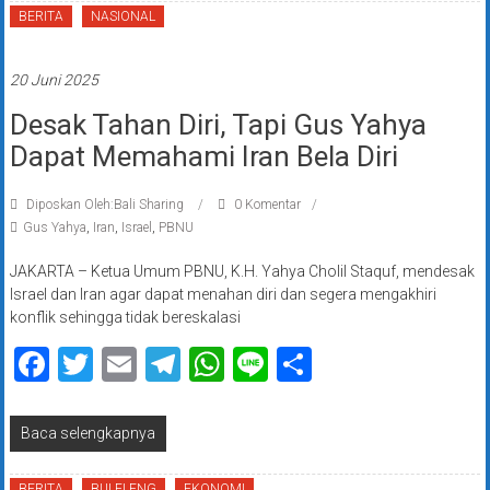
BERITA
NASIONAL
20 Juni 2025
Desak Tahan Diri, Tapi Gus Yahya
Dapat Memahami Iran Bela Diri
Diposkan Oleh:Bali Sharing
0 Komentar
Gus Yahya
,
Iran
,
Israel
,
PBNU
JAKARTA – Ketua Umum PBNU, K.H. Yahya Cholil Staquf, mendesak
Israel dan Iran agar dapat menahan diri dan segera mengakhiri
konflik sehingga tidak bereskalasi
Facebook
Twitter
Email
Telegram
WhatsApp
Line
Share
Baca selengkapnya
BERITA
BULELENG
EKONOMI