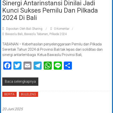
Sinergi Antarinstansi Dinilai Jadi
Kunci Sukses Pemilu Dan Pilkada
2024 Di Bali
Diposkan Oleh:Bali Sharing
0 Komentar
Bawaslu Bali
,
Bawaslu Tabanan
,
Pilkada 2024
TABANAN – Keberhasilan penyelenggaraan Pemilu dan Pilkada
Serentak Tahun 2024 di Provinsi Bali tak lepas dari soliditas dan
sinergi antarlembaga. Ketua Bawaslu Provinsi Bali,
Facebook
Twitter
Email
Telegram
WhatsApp
Line
Share
Baca selengkapnya
BERITA
BULELENG
20 Juni 2025