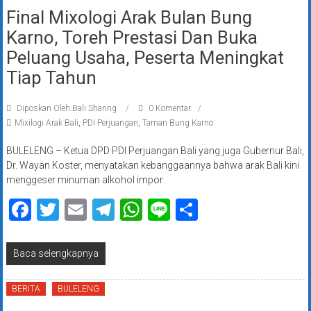
Final Mixologi Arak Bulan Bung
Karno, Toreh Prestasi Dan Buka
Peluang Usaha, Peserta Meningkat
Tiap Tahun
Diposkan Oleh:Bali Sharing
0 Komentar
Mixilogi Arak Bali
,
PDI Perjuangan
,
Taman Bung Karno
BULELENG – Ketua DPD PDI Perjuangan Bali yang juga Gubernur Bali,
Dr. Wayan Koster, menyatakan kebanggaannya bahwa arak Bali kini
menggeser minuman alkohol impor
Facebook
Twitter
Email
Telegram
WhatsApp
Line
Share
Baca selengkapnya
BERITA
BULELENG