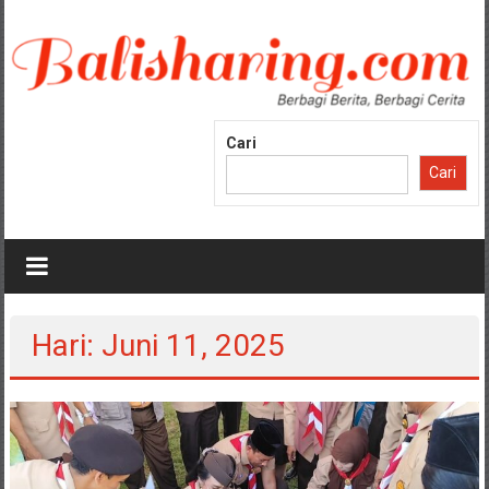
Lompat
ke
konten
Cari
Cari
Hari: Juni 11, 2025