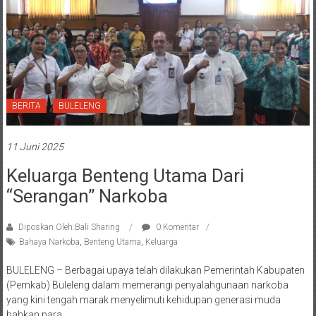
BERITA
BULELENG
11 Juni 2025
Keluarga Benteng Utama Dari
“Serangan” Narkoba
Diposkan Oleh:Bali Sharing
0 Komentar
Bahaya Narkoba
,
Benteng Utama
,
Keluarga
BULELENG – Berbagai upaya telah dilakukan Pemerintah Kabupaten
(Pemkab) Buleleng dalam memerangi penyalahgunaan narkoba
yang kini tengah marak menyelimuti kehidupan generasi muda
bahkan para