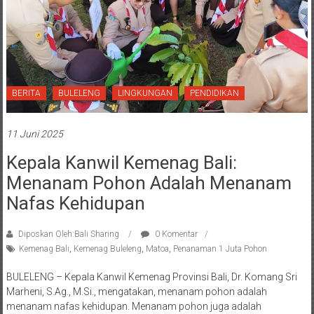
BERITA
BULELENG
LINGKUNGAN
PENDIDIKAN
11 Juni 2025
Kepala Kanwil Kemenag Bali:
Menanam Pohon Adalah Menanam
Nafas Kehidupan
Diposkan Oleh:Bali Sharing
0 Komentar
Kemenag Bali
,
Kemenag Buleleng
,
Matoa
,
Penanaman 1 Juta Pohon
BULELENG – Kepala Kanwil Kemenag Provinsi Bali, Dr. Komang Sri
Marheni, S.Ag., M.Si., mengatakan, menanam pohon adalah
menanam nafas kehidupan. Menanam pohon juga adalah