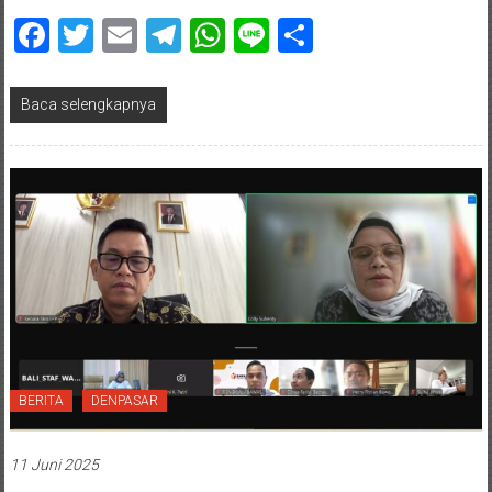
Facebook
Twitter
Email
Telegram
WhatsApp
Line
Share
Baca selengkapnya
BERITA
DENPASAR
11 Juni 2025