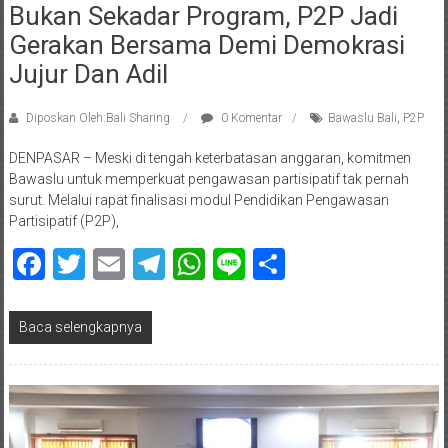
Bukan Sekadar Program, P2P Jadi
Gerakan Bersama Demi Demokrasi
Jujur Dan Adil
Diposkan Oleh:Bali Sharing
0 Komentar
Bawaslu Bali
,
P2P
DENPASAR – Meski di tengah keterbatasan anggaran, komitmen
Bawaslu untuk memperkuat pengawasan partisipatif tak pernah
surut. Melalui rapat finalisasi modul Pendidikan Pengawasan
Partisipatif (P2P),
Facebook
Twitter
Email
Telegram
WhatsApp
Line
Share
Baca selengkapnya