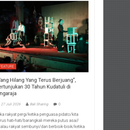
FEATURE
Yang Hilang Yang Terus Berjuang”,
ertunjukan 30 Tahun Kudatuli di
ingaraja
27 Juli 2026
Bali Sharing
0
jika rakyat pergi/ketika penguasa pidato/kita
rus hati-hati/barangkali mereka putus asa//
kalau rakyat sembunyi/dan berbisik-bisik/ketika