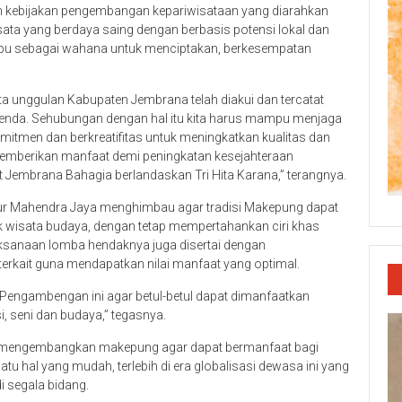
an kebijakan pengembangan kepariwisataan yang diarahkan
ata yang berdaya saing dengan berbasis potensi lokal dan
u sebagai wahana untuk menciptakan, berkesempatan
ta unggulan Kabupaten Jembrana telah diakui dan tercatat
Benda. Sehubungan dengan hal itu kita harus mampu menjaga
mitmen dan berkreatifitas untuk meningkatkan kualitas dan
memberikan manfaat demi peningkatan kesejahteraan
embrana Bahagia berlandaskan Tri Hita Karana,” terangnya.
ernur Mahendra Jaya menghimbau agar tradisi Makepung dapat
k wisata budaya, dengan tetap mempertahankan ciri khas
sanaan lomba hendaknya juga disertai dengan
rkait guna mendapatkan nilai manfaat yang optimal.
a Pengambengan ini agar betul-betul dapat dimanfaatkan
, seni dan budaya,” tegasnya.
dan mengembangkan makepung agar dapat bermanfaat bagi
u hal yang mudah, terlebih di era globalisasi dewasa ini yang
 segala bidang.