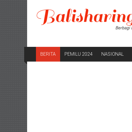
Lompat
ke
konten
BERITA
PEMILU 2024
NASIONAL