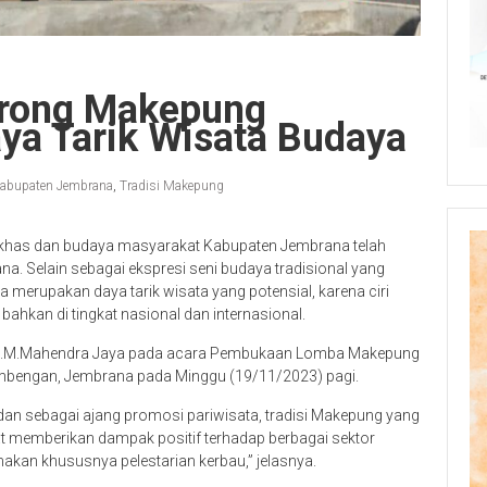
Dorong Makepung
ya Tarik Wisata Budaya
abupaten Jembrana
,
Tradisi Makepung
i khas dan budaya masyarakat Kabupaten Jembrana telah
. Selain sebagai ekspresi seni budaya tradisional yang
 merupakan daya tarik wisata yang potensial, karena ciri
bahkan di tingkat nasional dan internasional.
li S.M.Mahendra Jaya pada acara Pembukaan Lomba Makepung
gambengan, Jembrana pada Minggu (19/11/2023) pagi.
a dan sebagai ajang promosi pariwisata, tradisi Makepung yang
 memberikan dampak positif terhadap berbagai sektor
nakan khususnya pelestarian kerbau,” jelasnya.