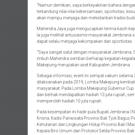
“Namun demikian, saya berkeyakinan bahwa denga
terkandung nilai-nilai kebersamaan, sportivitas, ke
akan mampu menjaga dan melestarikan tradisi buday
Mahendra Jaya juga mengucapkan terima kasih kepad
Ia juga melihat antusiasme masyarakat Jembrana s
dapat selalu menjaga kekompakan dan sportivitas.
“Saya sangat salut dengan masyarakat Jembrana, Sal
imbuh Mahendra sembari berharap kegiatan-kegiatan
Makepung merupakan aset Kabupaten Jembrana.
Sebagai informasi, event ini sempat vakum selama 3 
dilaksanakan pada 2019, Lomba Makepung kembali 
masyarakat. Pada Lomba Makepung Gubernur Cup Ta
dan berhak mendapatkan hadiah 13 juta rupiah, sem
memperoleh hadiah 10 juta rupiah.
Pada kesempatan ini hadir pula Bupati Jembrana I 
Krisna, Kadis Pariwisata Provinsi Bali Tjok Bagus
Kehutanan dan Lingkungan Hidup Provinsi Bali I Ma
Kepala Biro Umum dan Protokol Setda Provinsi Bal