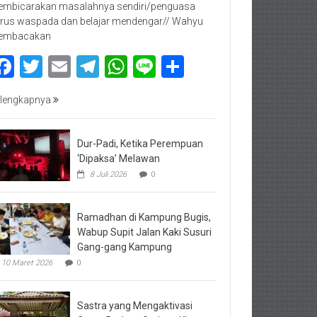
mbicarakan masalahnya sendiri/penguasa
rus waspada dan belajar mendengar// Wahyu
embacakan
Facebook
Twitter
Email
Telegram
WhatsApp
Line
Share
lengkapnya
Dur-Padi, Ketika Perempuan
‘Dipaksa’ Melawan
8 Juli 2026
0
Ramadhan di Kampung Bugis,
Wabup Supit Jalan Kaki Susuri
Gang-gang Kampung
10 Maret 2026
0
Sastra yang Mengaktivasi