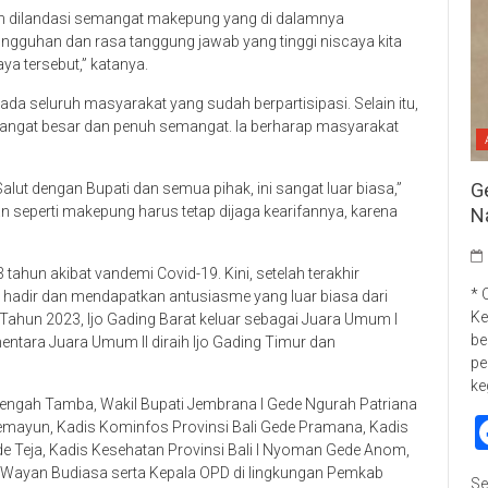
n dilandasi semangat makepung yang di dalamnya
sungguhan dan rasa tanggung jawab yang tinggi niscaya kita
a tersebut,” katanya.
a seluruh masyarakat yang sudah berpartisipasi. Selain itu,
angat besar dan penuh semangat. Ia berharap masyarakat
G
ut dengan Bupati dan semua pihak, ini sangat luar biasa,”
 seperti makepung harus tetap dijaga kearifannya, karena
N
tahun akibat vandemi Covid-19. Kini, setelah terakhir
* 
hadir dan mendapatkan antusiasme yang luar biasa dari
Ke
hun 2023, Ijo Gading Barat keluar sebagai Juara Umum I
be
entara Juara Umum II diraih Ijo Gading Timur dan
pe
ke
Nengah Tamba, Wakil Bupati Jembrana I Gede Ngurah Patriana
 Pemayun, Kadis Kominfos Provinsi Bali Gede Pramana, Kadis
de Teja, Kadis Kesehatan Provinsi Bali I Nyoman Gede Anom,
i Wayan Budiasa serta Kepala OPD di lingkungan Pemkab
Se