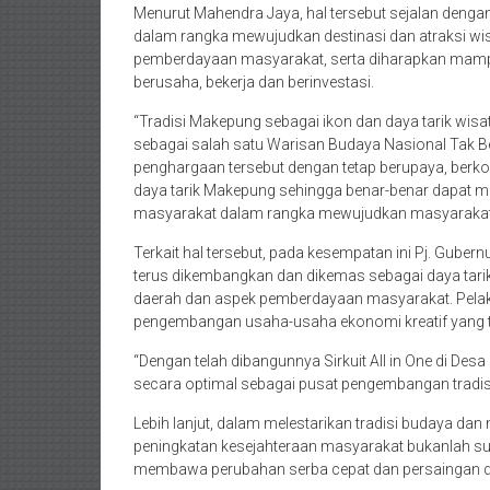
Menurut Mahendra Jaya, hal tersebut sejalan deng
dalam rangka mewujudkan destinasi dan atraksi wis
pemberdayaan masyarakat, serta diharapkan mamp
berusaha, bekerja dan berinvestasi.
“Tradisi Makepung sebagai ikon dan daya tarik wisa
sebagai salah satu Warisan Budaya Nasional Tak 
penghargaan tersebut dengan tetap berupaya, berko
daya tarik Makepung sehingga benar-benar dapat 
masyarakat dalam rangka mewujudkan masyarakat J
Terkait hal tersebut, pada kesempatan ini Pj. Gub
terus dikembangkan dan dikemas sebagai daya tari
daerah dan aspek pemberdayaan masyarakat. Pelak
pengembangan usaha-usaha ekonomi kreatif yang te
“Dengan telah dibangunnya Sirkuit All in One di Des
secara optimal sebagai pusat pengembangan tradisi
Lebih lanjut, dalam melestarikan tradisi budaya 
peningkatan kesejahteraan masyarakat bukanlah suat
membawa perubahan serba cepat dan persaingan di