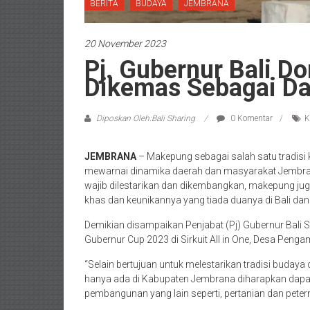
BERITA
BUDAYA
JEMBRANA
20 November 2023
Pj. Gubernur Bali 
Dikemas Sebagai Da
Diposkan Oleh:Bali Sharing
0 Komentar
K
JEMBRANA
– Makepung sebagai salah satu tradis
mewarnai dinamika daerah dan masyarakat Jembrana
wajib dilestarikan dan dikembangkan, makepung juga
khas dan keunikannya yang tiada duanya di Bali dan 
Demikian disampaikan Penjabat (Pj) Gubernur Ba
Gubernur Cup 2023 di Sirkuit All in One, Desa Pen
“Selain bertujuan untuk melestarikan tradisi buday
hanya ada di Kabupaten Jembrana diharapkan dapat
pembangunan yang lain seperti, pertanian dan peter