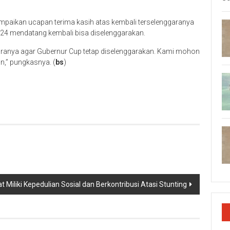
aikan ucapan terima kasih atas kembali terselenggaranya
024 mendatang kembali bisa diselenggarakan.
aranya agar Gubernur Cup tetap diselenggarakan. Kami mohon
n,” pungkasnya. (
bs
)
p
re
t Miliki Kepedulian Sosial dan Berkontribusi Atasi Stunting