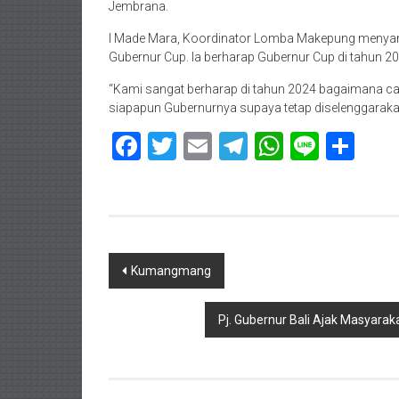
Jembrana.
I Made Mara, Koordinator Lomba Makepung menyamp
Gubernur Cup. Ia berharap Gubernur Cup di tahun 2
“Kami sangat berharap di tahun 2024 bagaimana c
siapapun Gubernurnya supaya tetap diselenggaraka
Facebook
Twitter
Email
Telegram
WhatsAp
Line
Sha
Navigasi
Kumangmang
pos
Pj. Gubernur Bali Ajak Masyaraka