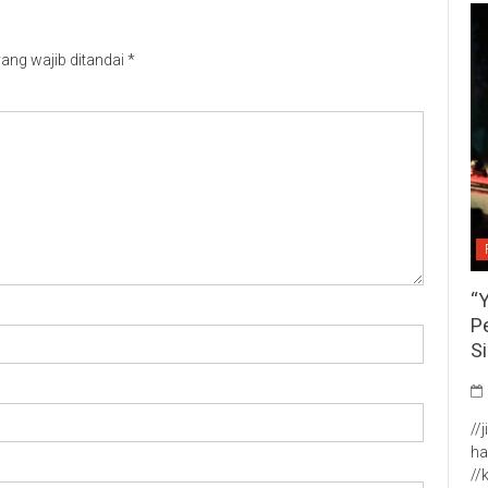
ang wajib ditandai
*
“
P
S
//
ha
//