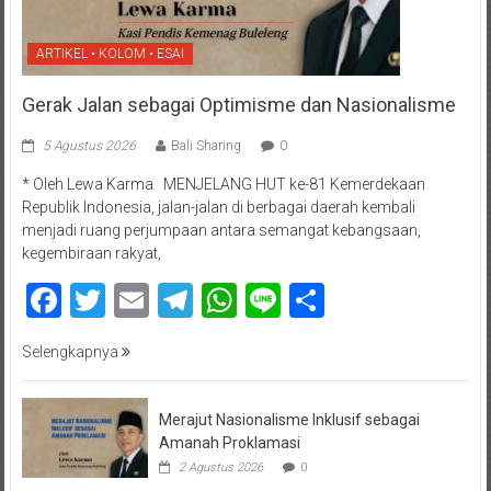
ARTIKEL • KOLOM • ESAI
Gerak Jalan sebagai Optimisme dan Nasionalisme
5 Agustus 2026
Bali Sharing
0
* Oleh Lewa Karma MENJELANG HUT ke-81 Kemerdekaan
Republik Indonesia, jalan-jalan di berbagai daerah kembali
menjadi ruang perjumpaan antara semangat kebangsaan,
kegembiraan rakyat,
Facebook
Twitter
Email
Telegram
WhatsApp
Line
Share
Selengkapnya
Merajut Nasionalisme Inklusif sebagai
Amanah Proklamasi
2 Agustus 2026
0