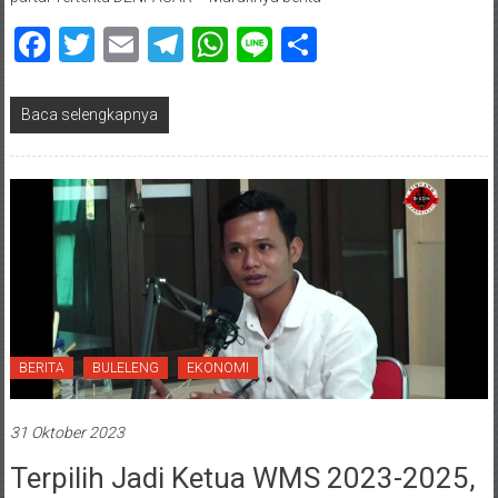
Facebook
Twitter
Email
Telegram
WhatsApp
Line
Share
Baca selengkapnya
BERITA
BULELENG
EKONOMI
31 Oktober 2023
Terpilih Jadi Ketua WMS 2023-2025,