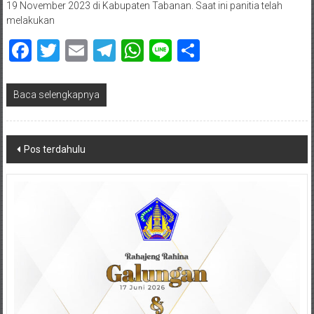
19 November 2023 di Kabupaten Tabanan. Saat ini panitia telah
melakukan
Facebook
Twitter
Email
Telegram
WhatsApp
Line
Share
Baca selengkapnya
Navigasi
Pos terdahulu
pos