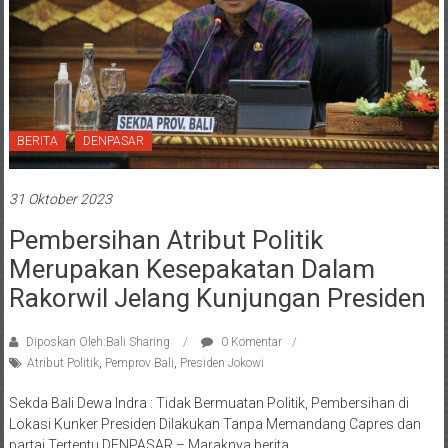
BERITA
DENPASAR
31 Oktober 2023
Pembersihan Atribut Politik
Merupakan Kesepakatan Dalam
Rakorwil Jelang Kunjungan Presiden
Diposkan Oleh:Bali Sharing
0 Komentar
Atribut Politik
,
Pemprov Bali
,
Presiden Jokowi
Sekda Bali Dewa Indra : Tidak Bermuatan Politik, Pembersihan di
Lokasi Kunker Presiden Dilakukan Tanpa Memandang Capres dan
partai Tertentu DENPASAR – Maraknya berita