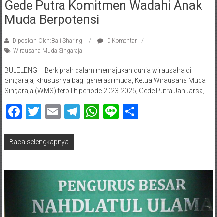
Gede Putra Komitmen Wadahi Anak
Muda Berpotensi
Diposkan Oleh:Bali Sharing
0 Komentar
Wirausaha Muda Singaraja
BULELENG – Berkiprah dalam memajukan dunia wirausaha di
Singaraja, khususnya bagi generasi muda, Ketua Wirausaha Muda
Singaraja (WMS) terpilih periode 2023-2025, Gede Putra Januarsa,
Facebook
Twitter
Email
Telegram
WhatsApp
Line
Share
Baca selengkapnya