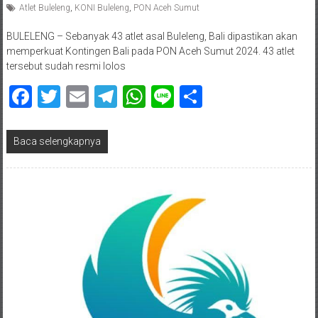
Atlet Buleleng
,
KONI Buleleng
,
PON Aceh Sumut
BULELENG – Sebanyak 43 atlet asal Buleleng, Bali dipastikan akan
memperkuat Kontingen Bali pada PON Aceh Sumut 2024. 43 atlet
tersebut sudah resmi lolos
Facebook
Twitter
Email
Telegram
WhatsApp
Line
Share
Baca selengkapnya