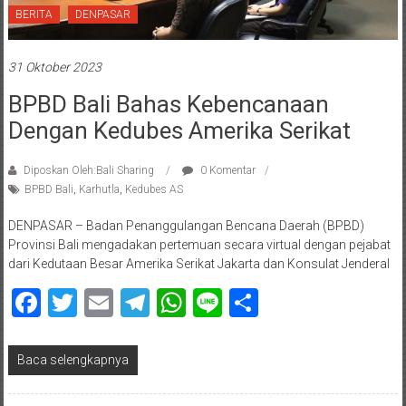
BERITA
DENPASAR
31 Oktober 2023
BPBD Bali Bahas Kebencanaan
Dengan Kedubes Amerika Serikat
Diposkan Oleh:Bali Sharing
0 Komentar
BPBD Bali
,
Karhutla
,
Kedubes AS
DENPASAR – Badan Penanggulangan Bencana Daerah (BPBD)
Provinsi Bali mengadakan pertemuan secara virtual dengan pejabat
dari Kedutaan Besar Amerika Serikat Jakarta dan Konsulat Jenderal
Facebook
Twitter
Email
Telegram
WhatsApp
Line
Share
Baca selengkapnya