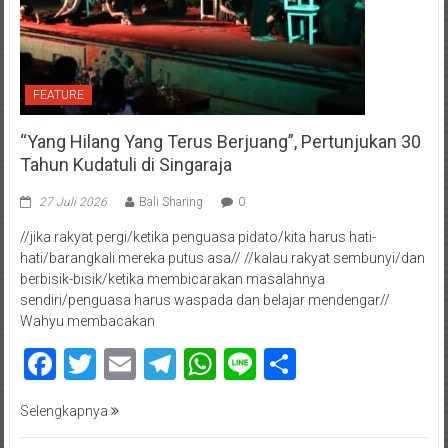
FEATURE
“Yang Hilang Yang Terus Berjuang”, Pertunjukan 30
Tahun Kudatuli di Singaraja
27 Juli 2026
Bali Sharing
0
//jika rakyat pergi/ketika penguasa pidato/kita harus hati-
hati/barangkali mereka putus asa// //kalau rakyat sembunyi/dan
berbisik-bisik/ketika membicarakan masalahnya
sendiri/penguasa harus waspada dan belajar mendengar//
Wahyu membacakan
Facebook
Twitter
Email
Telegram
WhatsApp
Line
Share
Selengkapnya