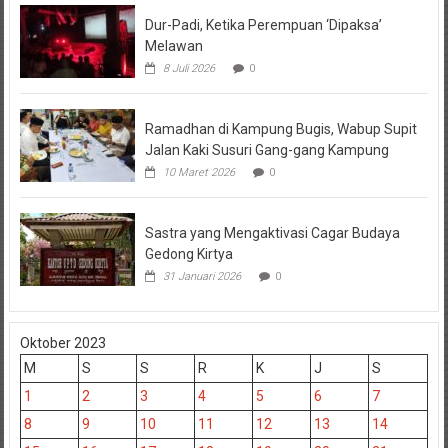
Dur-Padi, Ketika Perempuan ‘Dipaksa’
Melawan
8 Juli 2026
0
Ramadhan di Kampung Bugis, Wabup Supit
Jalan Kaki Susuri Gang-gang Kampung
10 Maret 2026
0
Sastra yang Mengaktivasi Cagar Budaya
Gedong Kirtya
31 Januari 2026
0
Oktober 2023
M
S
S
R
K
J
S
1
2
3
4
5
6
7
8
9
10
11
12
13
14