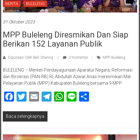
BERITA
BULELENG
31 Oktober 2023
MPP Buleleng Diresmikan Dan Siap
Berikan 152 Layanan Publik
Diposkan Oleh:Bali Sharing
0 Komentar
MPP Buleleng
BULELENG – Menteri Pendayagunaan Aparatur Negara, Reformasi
dan Birokrasi (PAN-RB) RI, Abdullah Azwar Anas meresmikan Mal
Pelayanan Publik (MPP) Kabupaten Buleleng bersama 9 MPP
Facebook
Twitter
Email
Telegram
WhatsApp
Line
Share
Baca selengkapnya