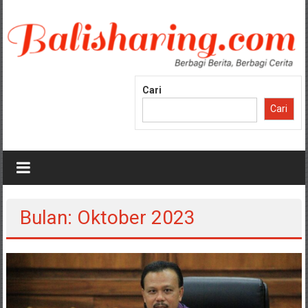
Lompat
ke
konten
Cari
Cari
Bulan: Oktober 2023