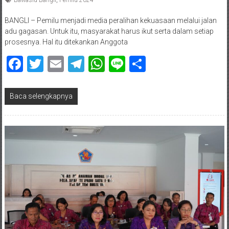
Bawaslu Bangli
,
Pemilu 2024
BANGLI – Pemilu menjadi media peralihan kekuasaan melalui jalan
adu gagasan. Untuk itu, masyarakat harus ikut serta dalam setiap
prosesnya. Hal itu ditekankan Anggota
Facebook
Twitter
Email
Telegram
WhatsApp
Line
Share
Baca selengkapnya