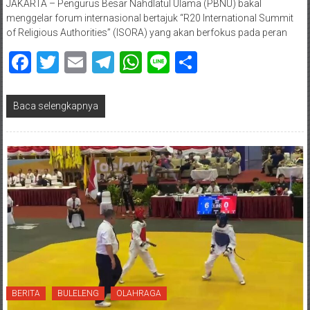
JAKARTA – Pengurus Besar Nahdlatul Ulama (PBNU) bakal
menggelar forum internasional bertajuk “R20 International Summit
of Religious Authorities” (ISORA) yang akan berfokus pada peran
Facebook
Twitter
Email
Telegram
WhatsApp
Line
Share
Baca selengkapnya
BERITA
BULELENG
OLAHRAGA