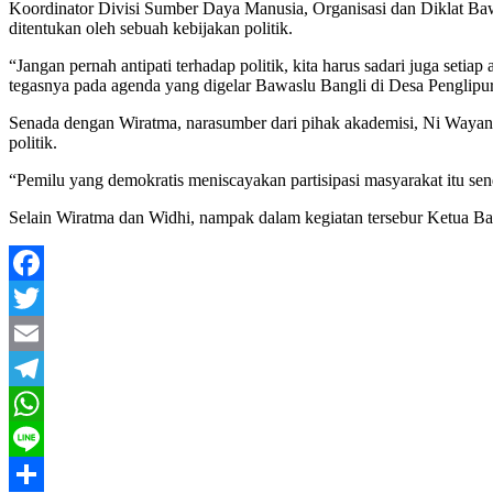
Koordinator Divisi Sumber Daya Manusia, Organisasi dan Diklat Bawa
ditentukan oleh sebuah kebijakan politik.
“Jangan pernah antipati terhadap politik, kita harus sadari juga setia
tegasnya pada agenda yang digelar Bawaslu Bangli di Desa Penglipur
Senada dengan Wiratma, narasumber dari pihak akademisi, Ni Wayan 
politik.
“Pemilu yang demokratis meniscayakan partisipasi masyarakat itu sen
Selain Wiratma dan Widhi, nampak dalam kegiatan tersebur Ketua B
Facebook
Twitter
Email
Telegram
WhatsApp
Line