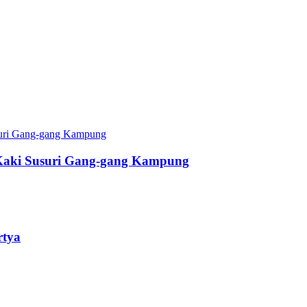
Kaki Susuri Gang-gang Kampung
rtya