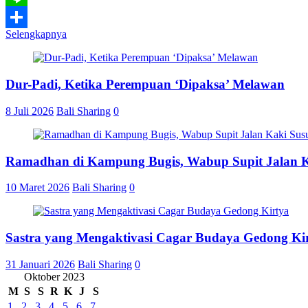
Line
Selengkapnya
Share
Dur-Padi, Ketika Perempuan ‘Dipaksa’ Melawan
8 Juli 2026
Bali Sharing
0
Ramadhan di Kampung Bugis, Wabup Supit Jalan 
10 Maret 2026
Bali Sharing
0
Sastra yang Mengaktivasi Cagar Budaya Gedong Ki
31 Januari 2026
Bali Sharing
0
Oktober 2023
M
S
S
R
K
J
S
1
2
3
4
5
6
7