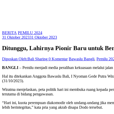
BERITA
PEMILU 2024
31 Oktober 2023
31 Oktober 2023
Ditunggu, Lahirnya Pionir Baru untuk Ber
Diposkan Oleh:Bali Sharing
0 Komentar
Bawaslu Bangli
,
Pemilu 20
BANGLI
– Pemilu menjadi media peralihan kekuasaan melalui jalan a
Hal itu ditekankan Anggota Bawaslu Bali, I Nyoman Gede Putra Wiratm
(31/10/2023).
Wiratma menjelaskan, peta politik hari ini membuka ruang kepada per
terutama di bidang pengawasan.
“Hari ini, kuota perempuan diakomodir oleh undang-undang jika meman
lebih berintegritas,” kata pria yang akrab disapa Dodo tersebut.