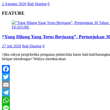
2 Agustus 2026
Bali Sharing
0
FEATURE
FEATURE
“Yang Hilang Yang Terus Berjuang”, Pertunjukan 30
27 Juli 2026
Bali Sharing
0
//jika rakyat pergi/ketika penguasa pidato/kita harus hati-hati/baran
belajar mendengar// Wahyu membacakan
Facebook
Twitter
Email
Telegram
WhatsApp