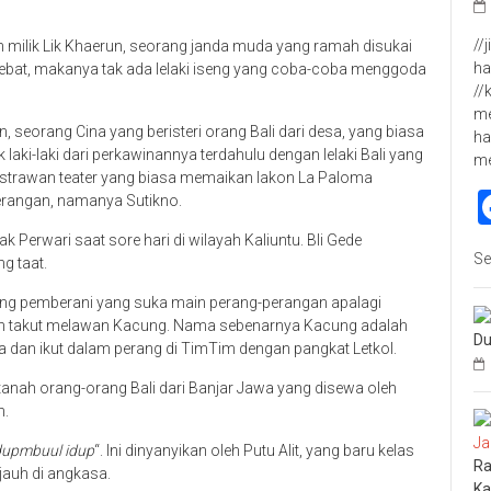
//
 milik Lik Khaerun, seorang janda muda yang ramah disukai
ha
t hebat, makanya tak ada lelaki iseng yang coba-coba menggoda
//
me
, seorang Cina yang beristeri orang Bali dari desa, yang biasa
ha
laki-laki dari perkawinannya terdahulu dengan lelaki Bali yang
m
 sastrawan teater yang biasa memaikan lakon La Paloma
rangan, namanya Sutikno.
Perwari saat sore hari di wilayah Kaliuntu. Bli Gede
Se
g taat.
ang pemberani yang suka main perang-perangan apalagi
un takut melawan Kacung. Nama sebenarnya Kacung adalah
Du
a dan ikut dalam perang di TimTim dengan pangkat Letkol.
ah orang-orang Bali dari Banjar Jawa yang disewa oleh
n.
dupmbuul idup
“. Ini dinyanyikan oleh Putu Alit, yang baru kelas
Ra
auh di angkasa.
Ka