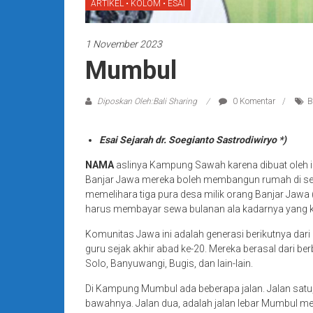
ARTIKEL • KOLOM • ESAI
1 November 2023
Mumbul
Diposkan Oleh:Bali Sharing
0 Komentar
B
Esai Sejarah dr. Soegianto Sastrodiwiryo *)
NAMA
aslinya Kampung Sawah karena dibuat oleh i
Banjar Jawa mereka boleh membangun rumah di sepe
memelihara tiga pura desa milik orang Banjar Jawa 
harus membayar sewa bulanan ala kadarnya yang k
Komunitas Jawa ini adalah generasi berikutnya da
guru sejak akhir abad ke-20. Mereka berasal dari be
Solo, Banyuwangi, Bugis, dan lain-lain.
Di Kampung Mumbul ada beberapa jalan. Jalan sat
bawahnya. Jalan dua, adalah jalan lebar Mumbul me