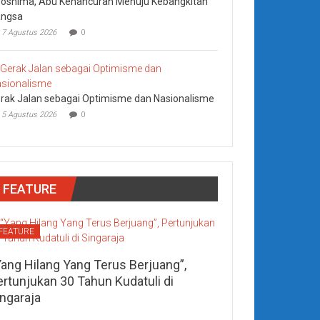
roshima, Abu Kehancuran Menuju Kebangkitan
ngsa
7 Agustus 2026
0
rak Jalan sebagai Optimisme dan Nasionalisme
5 Agustus 2026
0
FEATURE
FEATURE
Yang Hilang Yang Terus Berjuang”,
ertunjukan 30 Tahun Kudatuli di
ingaraja