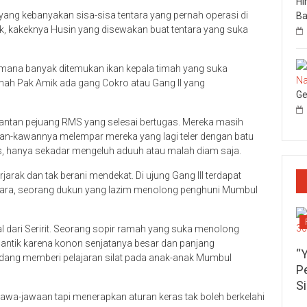
Hi
 yang kebanyakan sisa-sisa tentara yang pernah operasi di
Ba
, kakeknya Husin yang disewakan buat tentara yang suka
dimana banyak ditemukan ikan kepala timah yang suka
rumah Pak Amik ada gang Cokro atau Gang II yang
Ge
antan pejuang RMS yang selesai bertugas. Mereka masih
an-kawannya melempar mereka yang lagi teler dengan batu
as, hanya sekadar mengeluh aduuh atau malah diam saja.
rak dan tak berani mendekat. Di ujung Gang III terdapat
 Sara, seorang dukun yang lazim menolong penghuni Mumbul
l dari Seririt. Seorang sopir ramah yang suka menolong
 cantik karena konon senjatanya besar dan panjang
“
ang memberi pelajaran silat pada anak-anak Mumbul
P
S
awa-jawaan tapi menerapkan aturan keras tak boleh berkelahi