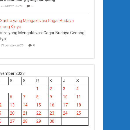
10 Maret 2026
0
stra yang Mengaktivasi Cagar Budaya Gedong
rtya
31 Januari 2026
0
vember 2023
M
S
S
R
K
J
S
1
2
3
4
6
7
8
9
10
11
2
13
14
15
16
17
18
9
20
21
22
23
24
25
6
27
28
29
30