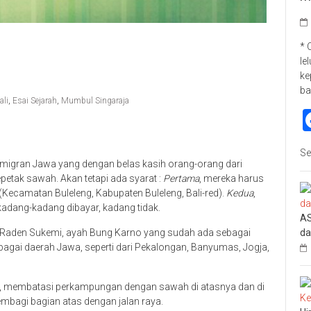
* 
le
ke
ba
ali
,
Esai Sejarah
,
Mumbul Singaraja
Se
migran Jawa yang dengan belas kasih orang-orang dari
tak sawah. Akan tetapi ada syarat :
Pertama
, mereka harus
(Kecamatan Buleleng, Kabupaten Buleleng, Bali-red).
Kedua
,
adang-kadang dibayar, kadang tidak.
AS
da
ri Raden Sukemi, ayah Bung Karno yang sudah ada sebagai
rbagai daerah Jawa, seperti dari Pekalongan, Banyumas, Jogja,
u, membatasi perkampungan dengan sawah di atasnya dan di
mbagi bagian atas dengan jalan raya.