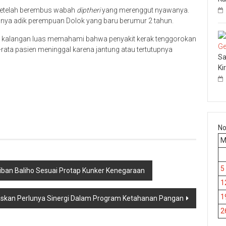
a setelah berembus wabah
diptheri
yang merenggut nyawanya.
lnya adik perempuan Dolok yang baru berumur 2 tahun.
tu kalangan luas memahami bahwa penyakit kerak tenggorokan
a-rata pasien meninggal karena jantung atau tertutupnya
Sa
Ki
p
re
No
5
rtiban Baliho Sesuai Protap Kunker Kenegaraan
1
1
skan Perlunya Sinergi Dalam Program Ketahanan Pangan
2