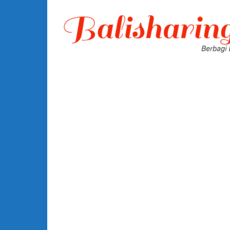
Lompat
ke
konten