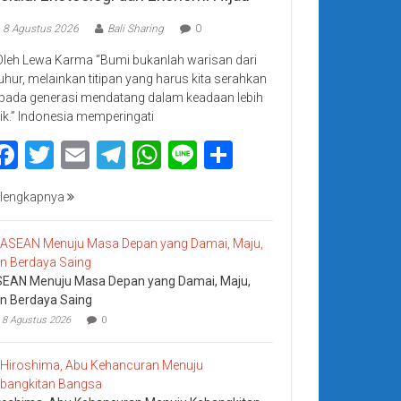
8 Agustus 2026
Bali Sharing
0
Oleh Lewa Karma “Bumi bukanlah warisan dari
luhur, melainkan titipan yang harus kita serahkan
pada generasi mendatang dalam keadaan lebih
ik.” Indonesia memperingati
Facebook
Twitter
Email
Telegram
WhatsApp
Line
Share
lengkapnya
EAN Menuju Masa Depan yang Damai, Maju,
n Berdaya Saing
8 Agustus 2026
0