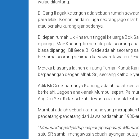
walau ditantang.
Di Gang II agak ke tengah ada sebuah rumah sewaan
para lelaki. Konon janda ini juga seorang jago sila
atau berlaku kurang ajar padanya.
Di depan rumah Lik Khaerun tinggal keluarga Bok San
dipanggil Mae Kacung. Ia memiliki pula seorang anak 
biasa dipanggil Bli Gede. Bli Gede adalah seorang
bersama seorang seniman karyawan Jawatan Pene
Mereka biasanya latihan di ruang Taman Kanak Kanak 
berpasangan dengan Mbak Sri, seorang Katholik yan
Adik Bli Gede, namanya Kacung, adalah salah seor
berkelahi. Jagoan anak-anak Mumbul seperti Paim
Ang Cin Yen. Kelak setelah dewasa dia masuk tentar
Mumbul adalah sebuah kampung yang merupakan tan
pendatang-pendatang dari Jawa pada tahun 1930-a
“
Mbuuul iduppadipadup idapiduppadipadup. Mbuul i
satu SR sambil mengawasi sebuah layangan putus j