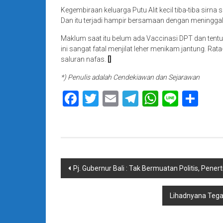
Kegembiraan keluarga Putu Alit kecil tiba-tiba sirn
Dan itu terjadi hampir bersamaan dengan meningga
Maklum saat itu belum ada Vaccinasi DPT dan ten
ini sangat fatal menjilat leher menikam jantung. Rat
saluran nafas.
[]
*) Penulis adalah Cendekiawan dan Sejarawan
Facebook
Twitter
Email
Telegram
WhatsAp
Line
Sha
Navigasi
Pj. Gubernur Bali : Tak Bermuatan Politis, Pene
pos
Lihadnyana Tega