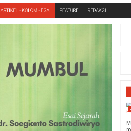
ARTIKEL • KOLOM • ESAI
FEATURE
REDAKSI
M
m