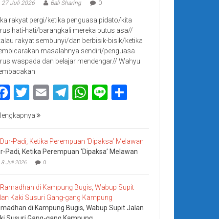
27 Juli 2026
Bali Sharing
0
jika rakyat pergi/ketika penguasa pidato/kita
rus hati-hati/barangkali mereka putus asa//
kalau rakyat sembunyi/dan berbisik-bisik/ketika
mbicarakan masalahnya sendiri/penguasa
rus waspada dan belajar mendengar// Wahyu
embacakan
Facebook
Twitter
Email
Telegram
WhatsApp
Line
Share
lengkapnya
r-Padi, Ketika Perempuan ‘Dipaksa’ Melawan
8 Juli 2026
0
madhan di Kampung Bugis, Wabup Supit Jalan
ki Susuri Gang-gang Kampung