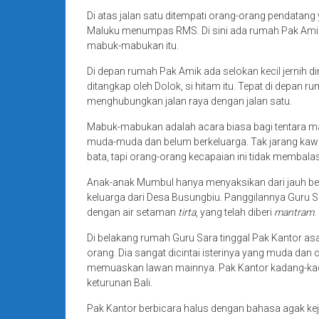
Di atas jalan satu ditempati orang-orang pendatang
Maluku menumpas RMS. Di sini ada rumah Pak Amik
mabuk-mabukan itu.
Di depan rumah Pak Amik ada selokan kecil jernih 
ditangkap oleh Dolok, si hitam itu. Tepat di depan 
menghubungkan jalan raya dengan jalan satu.
Mabuk-mabukan adalah acara biasa bagi tentara m
muda-muda dan belum berkeluarga. Tak jarang kaw
bata, tapi orang-orang kecapaian ini tidak membal
Anak-anak Mumbul hanya menyaksikan dari jauh berja
keluarga dari Desa Busungbiu. Panggilannya Guru
dengan air setaman
tirta
, yang telah diberi
mantram
.
Di belakang rumah Guru Sara tinggal Pak Kantor asa
orang. Dia sangat dicintai isterinya yang muda dan
memuaskan lawan mainnya. Pak Kantor kadang-kad
keturunan Bali.
Pak Kantor berbicara halus dengan bahasa agak kej