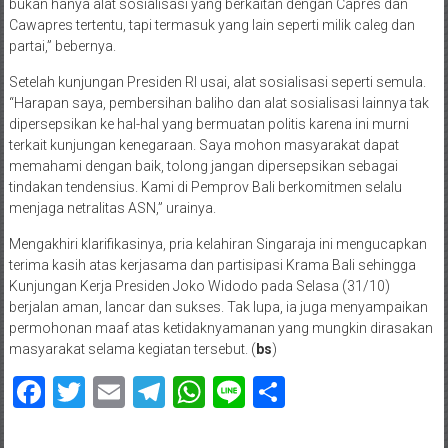
bukan hanya alat sosialisasi yang berkaitan dengan Capres dan
Cawapres tertentu, tapi termasuk yang lain seperti milik caleg dan
partai,” bebernya.
Setelah kunjungan Presiden RI usai, alat sosialisasi seperti semula.
“Harapan saya, pembersihan baliho dan alat sosialisasi lainnya tak
dipersepsikan ke hal-hal yang bermuatan politis karena ini murni
terkait kunjungan kenegaraan. Saya mohon masyarakat dapat
memahami dengan baik, tolong jangan dipersepsikan sebagai
tindakan tendensius. Kami di Pemprov Bali berkomitmen selalu
menjaga netralitas ASN,” urainya.
Mengakhiri klarifikasinya, pria kelahiran Singaraja ini mengucapkan
terima kasih atas kerjasama dan partisipasi Krama Bali sehingga
Kunjungan Kerja Presiden Joko Widodo pada Selasa (31/10)
berjalan aman, lancar dan sukses. Tak lupa, ia juga menyampaikan
permohonan maaf atas ketidaknyamanan yang mungkin dirasakan
masyarakat selama kegiatan tersebut. (
bs
)
Facebook
Twitter
Email
Telegram
WhatsApp
Line
Share