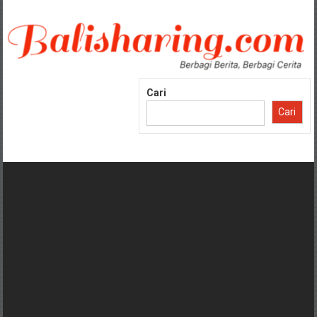
Lompat
ke
konten
Cari
Cari