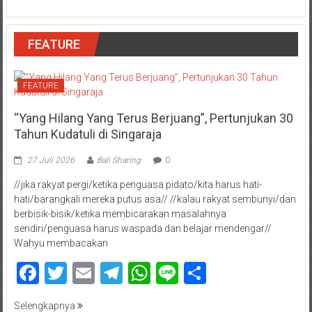
FEATURE
FEATURE
“Yang Hilang Yang Terus Berjuang”, Pertunjukan 30
Tahun Kudatuli di Singaraja
27 Juli 2026
Bali Sharing
0
//jika rakyat pergi/ketika penguasa pidato/kita harus hati-
hati/barangkali mereka putus asa// //kalau rakyat sembunyi/dan
berbisik-bisik/ketika membicarakan masalahnya
sendiri/penguasa harus waspada dan belajar mendengar//
Wahyu membacakan
Facebook
Twitter
Email
Telegram
WhatsApp
Line
Share
Selengkapnya