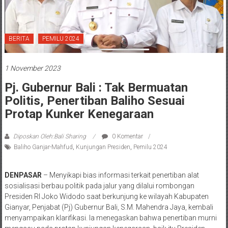
BERITA
PEMILU 2024
1 November 2023
Pj. Gubernur Bali : Tak Bermuatan
Politis, Penertiban Baliho Sesuai
Protap Kunker Kenegaraan
Diposkan Oleh:Bali Sharing
0 Komentar
Baliho Ganjar-Mahfud
,
Kunjungan Presiden
,
Pemilu 2024
DENPASAR
– Menyikapi bias informasi terkait penertiban alat
sosialisasi berbau politik pada jalur yang dilalui rombongan
Presiden RI Joko Widodo saat berkunjung ke wilayah Kabupaten
Gianyar, Penjabat (Pj) Gubernur Bali, S.M. Mahendra Jaya, kembali
menyampaikan klarifikasi. Ia menegaskan bahwa penertiban murni