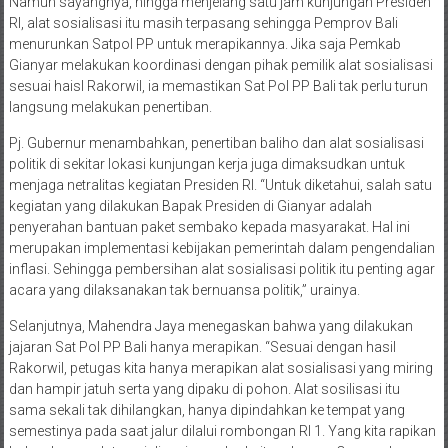
Namun sayangnya, hingga menjelang satu jam kunjungan Presiden
RI, alat sosialisasi itu masih terpasang sehingga Pemprov Bali
menurunkan Satpol PP untuk merapikannya. Jika saja Pemkab
Gianyar melakukan koordinasi dengan pihak pemilik alat sosialisasi
sesuai haisl Rakorwil, ia memastikan Sat Pol PP Bali tak perlu turun
langsung melakukan penertiban.
Pj. Gubernur menambahkan, penertiban baliho dan alat sosialisasi
politik di sekitar lokasi kunjungan kerja juga dimaksudkan untuk
menjaga netralitas kegiatan Presiden RI. “Untuk diketahui, salah satu
kegiatan yang dilakukan Bapak Presiden di Gianyar adalah
penyerahan bantuan paket sembako kepada masyarakat. Hal ini
merupakan implementasi kebijakan pemerintah dalam pengendalian
inflasi. Sehingga pembersihan alat sosialisasi politik itu penting agar
acara yang dilaksanakan tak bernuansa politik,” urainya.
Selanjutnya, Mahendra Jaya menegaskan bahwa yang dilakukan
jajaran Sat Pol PP Bali hanya merapikan. “Sesuai dengan hasil
Rakorwil, petugas kita hanya merapikan alat sosialisasi yang miring
dan hampir jatuh serta yang dipaku di pohon. Alat sosilisasi itu
sama sekali tak dihilangkan, hanya dipindahkan ke tempat yang
semestinya pada saat jalur dilalui rombongan RI 1. Yang kita rapikan