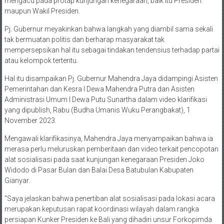
mengacu pada protap kunjungan kenegaraan, baik itu Presiden
maupun Wakil Presiden.
Pj. Gubernur meyakinkan bahwa langkah yang diambil sama sekali
tak bermuatan politis dan berharap masyarakat tak
mempersepsikan hal itu sebagai tindakan tendensius terhadap partai
atau kelompok tertentu.
Hal itu disampaikan Pj. Gubernur Mahendra Jaya didampingi Asisten
Pemerintahan dan Kesra I Dewa Mahendra Putra dan Asisten
Administrasi Umum I Dewa Putu Sunartha dalam video klarifikasi
yang dipublish, Rabu (Budha Umanis Wuku Perangbakat), 1
November 2023.
Mengawali klarifikasinya, Mahendra Jaya menyampaikan bahwa ia
merasa perlu meluruskan pemberitaan dan video terkait pencopotan
alat sosialisasi pada saat kunjungan kenegaraan Presiden Joko
Widodo di Pasar Bulan dan Balai Desa Batubulan Kabupaten
Gianyar.
“Saya jelaskan bahwa penertiban alat sosialisasi pada lokasi acara
merupakan keputusan rapat koordinasi wilayah dalam rangka
persiapan Kunker Presiden ke Bali yang dihadiri unsur Forkopimda