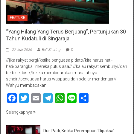
FEATURE
“Yang Hilang Yang Terus Berjuang”, Pertunjukan 30
Tahun Kudatuli di Singaraja
27 Juli 2026
Bali Sharing
0
//jika rakyat pergi/ketika penguasa pidato/kita harus hati-
hati/barangkali mereka putus asa// //kalau rakyat sembunyi/dan
berbisik-bisik/ketika membicarakan masalahnya
sendiri/penguasa harus waspada dan belajar mendengar//
Wahyu membacakan
Facebook
Twitter
Email
Telegram
WhatsApp
Line
Share
Selengkapnya
Dur-Padi, Ketika Perempuan ‘Dipaksa’