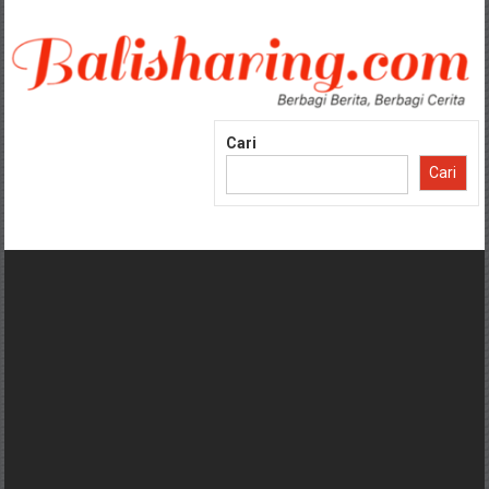
Lompat
ke
konten
Cari
Cari