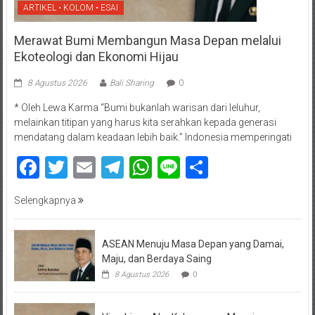
ARTIKEL • KOLOM • ESAI
Merawat Bumi Membangun Masa Depan melalui
Ekoteologi dan Ekonomi Hijau
8 Agustus 2026
Bali Sharing
0
* Oleh Lewa Karma “Bumi bukanlah warisan dari leluhur,
melainkan titipan yang harus kita serahkan kepada generasi
mendatang dalam keadaan lebih baik.” Indonesia memperingati
Facebook
Twitter
Email
Telegram
WhatsApp
Line
Share
Selengkapnya
ASEAN Menuju Masa Depan yang Damai,
Maju, dan Berdaya Saing
8 Agustus 2026
0