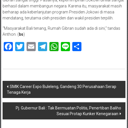
Gibran sangat tinggi. Pasalnya, kepemimpinan Jokowi dinilai sangat
berhasil dalam membangun negara. Karena itu, masyarakat masih
berharap ada keberlanjutan program Presiden Jokowi di masa
mendatang, terutama oleh presiden dan wakil presiden terpilih.
“Masyarakat Bali tenang, Rumah Gibran sudah ada di sini,” tandas
Anthon. (
bs
)
Facebook
Twitter
Email
Telegram
WhatsApp
Line
Share
Navigasi
SMIK Career Expo Buleleng, Gandeng 30 Perusahaan Serap
Tenaga Kerja
pos
Pj. Gubernur Bali : Tak Bermuatan Politis, Penertiban Baliho
Sesuai Protap Kunker Kenegaraan