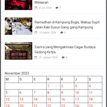
Melawan
8 Juli 2026
0
Ramadhan di Kampung Bugis, Wabup Supit
Jalan Kaki Susuri Gang-gang Kampung
10 Maret 2026
0
Sastra yang Mengaktivasi Cagar Budaya
Gedong Kirtya
31 Januari 2026
0
November 2023
M
S
S
R
K
J
S
1
2
3
4
5
6
7
8
9
10
11
12
13
14
15
16
17
18
19
20
21
22
23
24
25