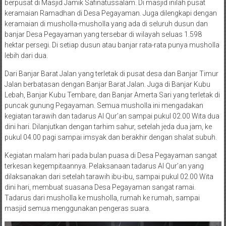
berpusat di Masjid Jamik Safinatussalam. Di masjid inilah pusat
keramaian Ramadhan di Desa Pegayaman. Juga dilengkapi dengan
keramaian di musholla-musholla yang ada di seluruh dusun dan
banjar Desa Pegayaman yang tersebar di wilayah seluas 1.598
hektar persegi. Di setiap dusun atau banjar rata-rata punya musholla
lebih dari dua.
Dari Banjar Barat Jalan yang terletak di pusat desa dan Banjar Timur
Jalan berbatasan dengan Banjar Barat Jalan. Juga di Banjar Kubu
Lebah, Banjar Kubu Tembare, dan Banjar Amerta Sari yang terletak di
puncak gunung Pegayaman. Semua musholla ini mengadakan
kegiatan tarawih dan tadarus Al Qur’an sampai pukul 02.00 Wita dua
dini hari. Dilanjutkan dengan tarhim sahur, setelah jeda dua jam, ke
pukul 04.00 pagi sampai imsyak dan berakhir dengan shalat subuh.
Kegiatan malam hari pada bulan puasa di Desa Pegayaman sangat
terkesan kegempitaannya. Pelaksanaan tadarus Al Qur’an yang
dilaksanakan dari setelah tarawih ibu-ibu, sampai pukul 02.00 Wita
dini hari, membuat suasana Desa Pegayaman sangat ramai.
Tadarus dari musholla ke musholla, rumah ke rumah, sampai
masjid semua menggunakan pengeras suara.