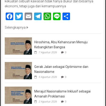
kekuatan sebuah kawasan tidak hanya diukur dari besarnya
ekonomi, tetapi juga dari kemampuannya
Facebook
Twitter
Email
Telegram
WhatsApp
Line
Share
Selengkapnya
Hiroshima, Abu Kehancuran Menuju
Kebangkitan Bangsa
7 Agustus 2026
0
Gerak Jalan sebagai Optimisme dan
Nasionalisme
5 Agustus 2026
0
Merajut Nasionalisme Inklusif sebagai
Amanah Proklamasi
2 Agustus 2026
0