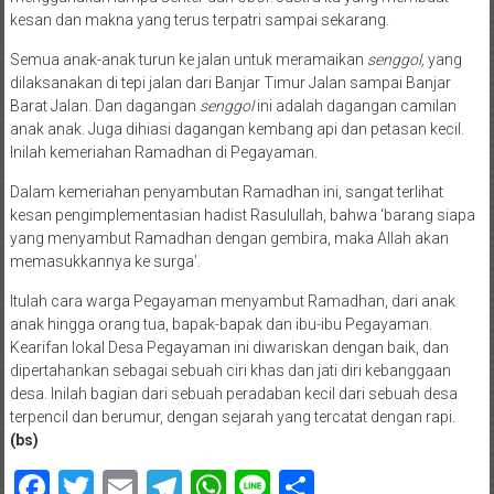
kesan dan makna yang terus terpatri sampai sekarang.
Semua anak-anak turun ke jalan untuk meramaikan
senggol,
yang
dilaksanakan di tepi jalan dari Banjar Timur Jalan sampai Banjar
Barat Jalan. Dan dagangan
senggol
ini adalah dagangan camilan
anak anak. Juga dihiasi dagangan kembang api dan petasan kecil.
Inilah kemeriahan Ramadhan di Pegayaman.
Dalam kemeriahan penyambutan Ramadhan ini, sangat terlihat
kesan pengimplementasian hadist Rasulullah, bahwa ‘barang siapa
yang menyambut Ramadhan dengan gembira, maka Allah akan
memasukkannya ke surga’.
Itulah cara warga Pegayaman menyambut Ramadhan, dari anak
anak hingga orang tua, bapak-bapak dan ibu-ibu Pegayaman.
Kearifan lokal Desa Pegayaman ini diwariskan dengan baik, dan
dipertahankan sebagai sebuah ciri khas dan jati diri kebanggaan
desa. Inilah bagian dari sebuah peradaban kecil dari sebuah desa
terpencil dan berumur, dengan sejarah yang tercatat dengan rapi.
(bs)
Facebook
Twitter
Email
Telegram
WhatsApp
Line
Share