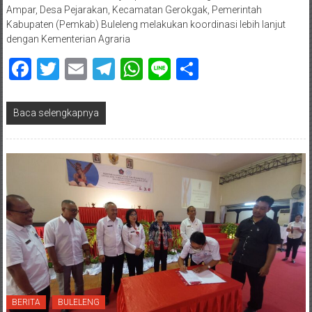
Ampar, Desa Pejarakan, Kecamatan Gerokgak, Pemerintah
Kabupaten (Pemkab) Buleleng melakukan koordinasi lebih lanjut
dengan Kementerian Agraria
Facebook
Twitter
Email
Telegram
WhatsApp
Line
Share
Baca selengkapnya
BERITA
BULELENG