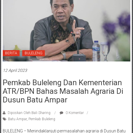
BERITA
BULELENG
12 April 2023
Pemkab Buleleng Dan Kementerian
ATR/BPN Bahas Masalah Agraria Di
Dusun Batu Ampar
Diposkan Oleh:Bali Sharing
0 Komentar
Batu Ampar
,
Pemkab Buleleng
BULELENG – Menindaklanjuti permasalahan agraria di Dusun Batu