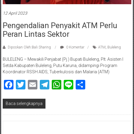
12 April 2023
Pengendalian Penyakit ATM Perlu
Peran Lintas Sektor
Diposkan Oleh:Bali Sharing
0 Komentar
ATM
,
Buleleng
BULELENG – Mewakili Penjabat (Pj.) Bupati Buleleng, Plt. Asisten I
Setda Kabupaten Buleleng, Putu Karuna, didampingi Program
Koordinator RSSH AIDS, Tuberkulosis dan Malaria (ATM)
Facebook
Twitter
Email
Telegram
WhatsApp
Line
Share
Baca selengkapnya