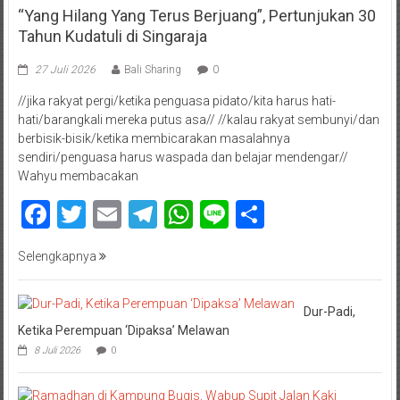
“Yang Hilang Yang Terus Berjuang”, Pertunjukan 30
Tahun Kudatuli di Singaraja
27 Juli 2026
Bali Sharing
0
//jika rakyat pergi/ketika penguasa pidato/kita harus hati-
hati/barangkali mereka putus asa// //kalau rakyat sembunyi/dan
berbisik-bisik/ketika membicarakan masalahnya
sendiri/penguasa harus waspada dan belajar mendengar//
Wahyu membacakan
Facebook
Twitter
Email
Telegram
WhatsApp
Line
Share
Selengkapnya
Dur-Padi,
Ketika Perempuan ‘Dipaksa’ Melawan
8 Juli 2026
0