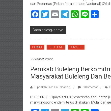
dan Peparnas (Pekan Paralimpiade Nasional) XVI di
Facebook
Twitter
Email
Telegram
WhatsAp
Line
Sha
Baca selengkapnya
BERITA
BULELENG
COVID-19
29 Maret 2022
Pemkab Buleleng Berkomit
Masyarakat Buleleng Dan Be
Diposkan Oleh:Bali Sharing
0 Komentar
B
BULELENG – Upaya serius Pemerintah Kabupaten (Pe
menyongsong endemi terus dilakukan. Mulai dari gera