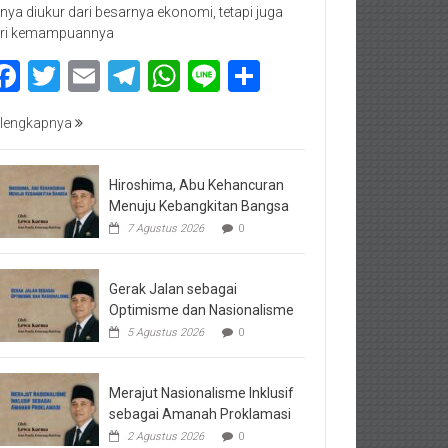
nya diukur dari besarnya ekonomi, tetapi juga
ri kemampuannya
Facebook
Twitter
Email
Telegram
WhatsApp
Line
Share
lengkapnya
Hiroshima, Abu Kehancuran
Menuju Kebangkitan Bangsa
7 Agustus 2026
0
Gerak Jalan sebagai
Optimisme dan Nasionalisme
5 Agustus 2026
0
Merajut Nasionalisme Inklusif
sebagai Amanah Proklamasi
2 Agustus 2026
0