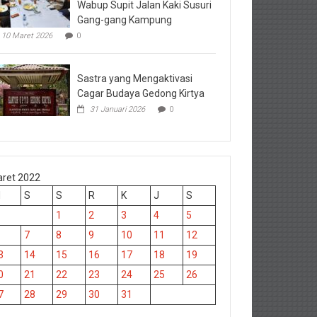
Wabup Supit Jalan Kaki Susuri
Gang-gang Kampung
10 Maret 2026
0
Sastra yang Mengaktivasi
Cagar Budaya Gedong Kirtya
31 Januari 2026
0
ret 2022
M
S
S
R
K
J
S
1
2
3
4
5
7
8
9
10
11
12
3
14
15
16
17
18
19
0
21
22
23
24
25
26
7
28
29
30
31