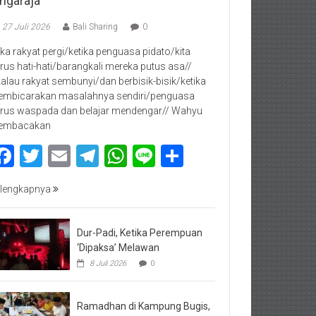
ingaraja
27 Juli 2026
Bali Sharing
0
jika rakyat pergi/ketika penguasa pidato/kita
rus hati-hati/barangkali mereka putus asa//
kalau rakyat sembunyi/dan berbisik-bisik/ketika
mbicarakan masalahnya sendiri/penguasa
rus waspada dan belajar mendengar// Wahyu
embacakan
Facebook
Twitter
Email
Telegram
WhatsApp
Line
Share
lengkapnya
Dur-Padi, Ketika Perempuan
‘Dipaksa’ Melawan
8 Juli 2026
0
Ramadhan di Kampung Bugis,