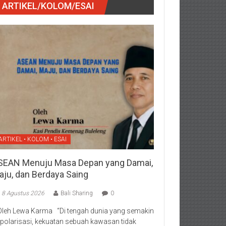
ARTIKEL/KOLOM/ESAI
ARTIKEL • KOLOM • ESAI
SEAN Menuju Masa Depan yang Damai,
aju, dan Berdaya Saing
8 Agustus 2026
Bali Sharing
0
Oleh Lewa Karma “Di tengah dunia yang semakin
rpolarisasi, kekuatan sebuah kawasan tidak