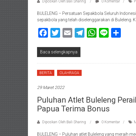
Diposkan Oleh:Bali Sharing
0 Komentar
P
BULELENG – Persatuan Sepakbola Seluruh Indonesi
sepakbola yang telah diselenggarakan di Buleleng.
Facebook
Twitter
Email
Telegram
WhatsAp
Line
Sha
Baca selengkapnya
BERITA
OLAHRAGA
29 Maret 2022
Puluhan Atlet Buleleng Per
Papua Terima Bonus
Diposkan Oleh:Bali Sharing
0 Komentar
M
BULELENG – Puluhan atlet Buleleng yang meraih med