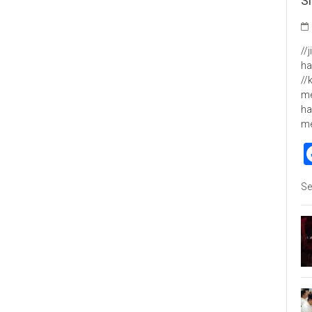
S
//
ha
//
me
ha
m
Se