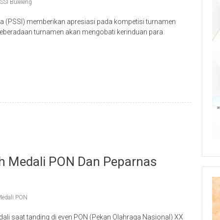
SSI Buleleng
a (PSSI) memberikan apresiasi pada kompetisi turnamen
 Keberadaan turnamen akan mengobati kerinduan para
p
re
aih Medali PON Dan Peparnas
edali PON
ali saat tanding di even PON (Pekan Olahraga Nasional) XX