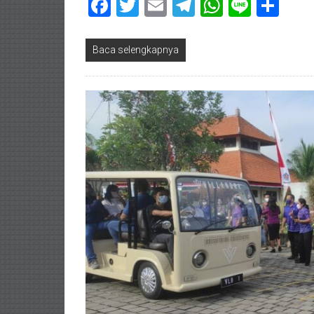
Facebook
Twitter
Email
Telegram
WhatsAp
Line
Sha
Baca selengkapnya