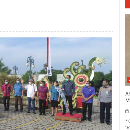
p
re
A
M
* 
te