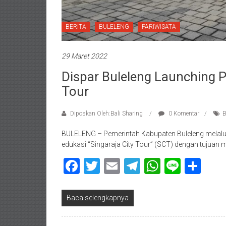
BERITA
BULELENG
PARIWISATA
29 Maret 2022
Dispar Buleleng Launching 
Tour
Diposkan Oleh:Bali Sharing
0 Komentar
B
BULELENG – Pemerintah Kabupaten Buleleng melalui
edukasi “Singaraja City Tour” (SCT) dengan tujuan 
Facebook
Twitter
Email
Telegram
WhatsAp
Line
Sha
Baca selengkapnya