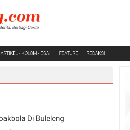
ARTIKEL • KOLOM • ESAI
FEATURE
REDAKSI
pakbola Di Buleleng