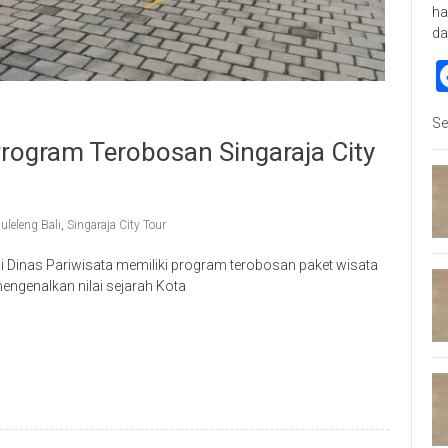
ha
da
Se
Program Terobosan Singaraja City
uleleng Bali
,
Singaraja City Tour
 Dinas Pariwisata memiliki program terobosan paket wisata
mengenalkan nilai sejarah Kota
p
re