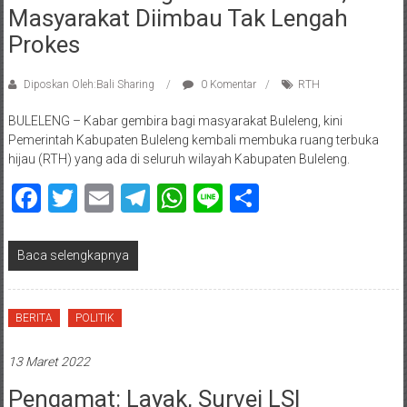
Masyarakat Diimbau Tak Lengah
Prokes
Diposkan Oleh:Bali Sharing
0 Komentar
RTH
BULELENG – Kabar gembira bagi masyarakat Buleleng, kini
Pemerintah Kabupaten Buleleng kembali membuka ruang terbuka
hijau (RTH) yang ada di seluruh wilayah Kabupaten Buleleng.
Facebook
Twitter
Email
Telegram
WhatsApp
Line
Share
Baca selengkapnya
BERITA
POLITIK
13 Maret 2022
Pengamat: Layak, Survei LSI