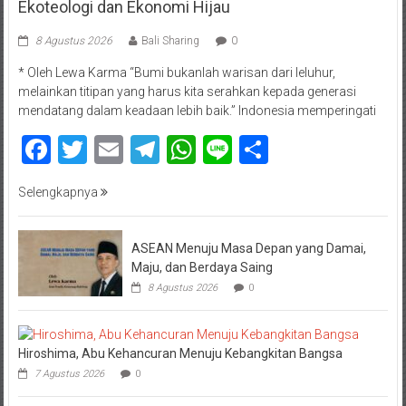
Ekoteologi dan Ekonomi Hijau
8 Agustus 2026
Bali Sharing
0
* Oleh Lewa Karma “Bumi bukanlah warisan dari leluhur,
melainkan titipan yang harus kita serahkan kepada generasi
mendatang dalam keadaan lebih baik.” Indonesia memperingati
Facebook
Twitter
Email
Telegram
WhatsApp
Line
Share
Selengkapnya
ASEAN Menuju Masa Depan yang Damai,
Maju, dan Berdaya Saing
8 Agustus 2026
0
Hiroshima, Abu Kehancuran Menuju Kebangkitan Bangsa
7 Agustus 2026
0