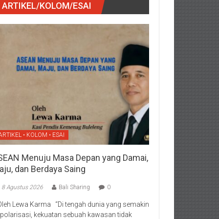
ARTIKEL/KOLOM/ESAI
ARTIKEL • KOLOM • ESAI
SEAN Menuju Masa Depan yang Damai,
aju, dan Berdaya Saing
8 Agustus 2026
Bali Sharing
0
Oleh Lewa Karma “Di tengah dunia yang semakin
rpolarisasi, kekuatan sebuah kawasan tidak