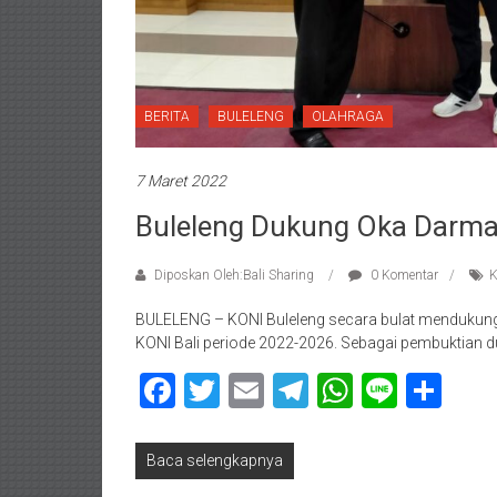
BERITA
BULELENG
OLAHRAGA
7 Maret 2022
Buleleng Dukung Oka Darma
Diposkan Oleh:Bali Sharing
0 Komentar
K
BULELENG – KONI Buleleng secara bulat mendukun
KONI Bali periode 2022-2026. Sebagai pembuktian 
Facebook
Twitter
Email
Telegram
WhatsAp
Line
Sha
Baca selengkapnya