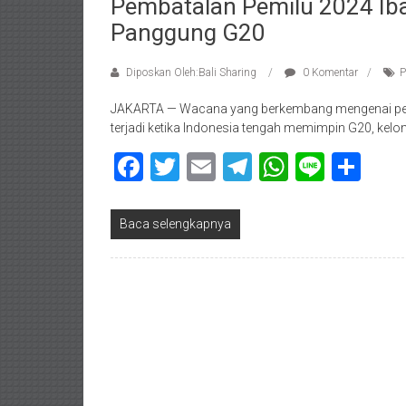
Pembatalan Pemilu 2024 Iba
Panggung G20
Diposkan Oleh:Bali Sharing
0 Komentar
P
JAKARTA — Wacana yang berkembang mengenai pen
terjadi ketika Indonesia tengah memimpin G20, kel
Facebook
Twitter
Email
Telegram
WhatsAp
Line
Sha
Baca selengkapnya