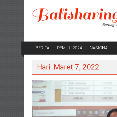
Lompat
ke
konten
BERITA
PEMILU 2024
NASIONAL
Hari: Maret 7, 2022