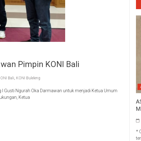
wan Pimpin KONI Bali
ONI Bali
,
KONI Buleleng
g I Gusti Ngurah Oka Darmawan untuk menjadi Ketua Umum
dukungan, Ketua
A
p
re
M
* 
te