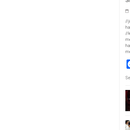
S
//
ha
//
me
ha
m
Se