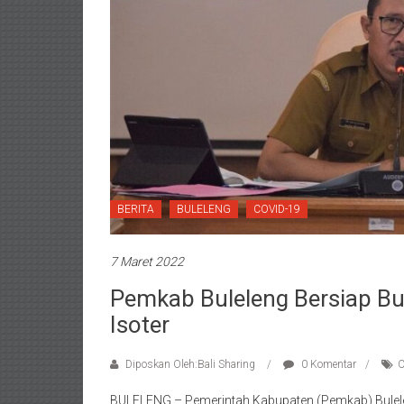
BERITA
BULELENG
COVID-19
7 Maret 2022
Pemkab Buleleng Bersiap B
Isoter
Diposkan Oleh:Bali Sharing
0 Komentar
C
BULELENG – Pemerintah Kabupaten (Pemkab) Bulele