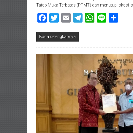
Tatap Muka Terbatas (PTMT) dan menutup lokasi Iso
Facebook
Twitter
Email
Telegram
WhatsAp
Line
Sha
Baca selengkapnya