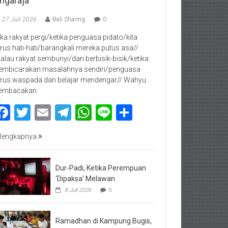
ingaraja
27 Juli 2026
Bali Sharing
0
jika rakyat pergi/ketika penguasa pidato/kita
rus hati-hati/barangkali mereka putus asa//
kalau rakyat sembunyi/dan berbisik-bisik/ketika
mbicarakan masalahnya sendiri/penguasa
rus waspada dan belajar mendengar// Wahyu
embacakan
Facebook
Twitter
Email
Telegram
WhatsApp
Line
Share
lengkapnya
Dur-Padi, Ketika Perempuan
‘Dipaksa’ Melawan
8 Juli 2026
0
Ramadhan di Kampung Bugis,