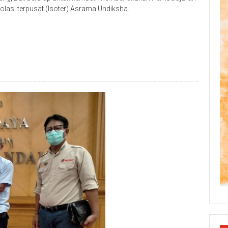
lasi terpusat (Isoter) Asrama Undiksha.
p
re