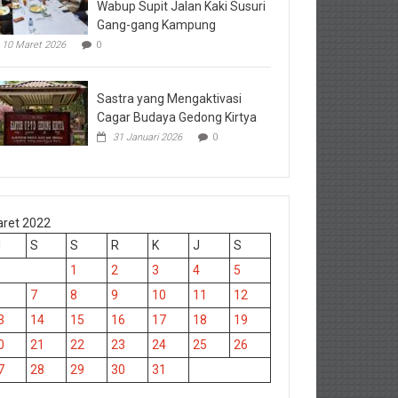
Wabup Supit Jalan Kaki Susuri
Gang-gang Kampung
10 Maret 2026
0
Sastra yang Mengaktivasi
Cagar Budaya Gedong Kirtya
31 Januari 2026
0
ret 2022
M
S
S
R
K
J
S
1
2
3
4
5
7
8
9
10
11
12
3
14
15
16
17
18
19
0
21
22
23
24
25
26
7
28
29
30
31