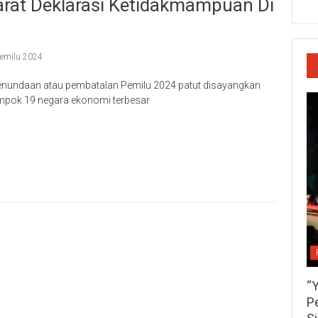
rat Deklarasi Ketidakmampuan Di
emilu 2024
undaan atau pembatalan Pemilu 2024 patut disayangkan
ompok 19 negara ekonomi terbesar
p
re
“
P