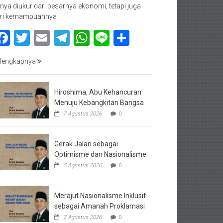
nya diukur dari besarnya ekonomi, tetapi juga
ri kemampuannya
Facebook
Twitter
Email
Telegram
WhatsApp
Line
Share
lengkapnya
Hiroshima, Abu Kehancuran
Menuju Kebangkitan Bangsa
7 Agustus 2026
0
Gerak Jalan sebagai
Optimisme dan Nasionalisme
5 Agustus 2026
0
Merajut Nasionalisme Inklusif
sebagai Amanah Proklamasi
2 Agustus 2026
0