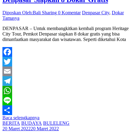
Diposkan Oleh:Bali Sharing
0 Komentar
Denpasar City
,
Dokar
Tamasya
DENPASAR – Untuk membangkitkan kembali program Heritage
City Tour, Pemkot Denpasar siapkan 8 dokar gratis yang bisa
dimanfaatkan masyarakat dan wisatawan. Seperti diketahui Kota
Facebook
Twitter
Email
Telegram
WhatsApp
Line
Baca selengkapnya
Share
BERITA
BUDAYA
BULELENG
20 Maret 2022
20 Maret 2022