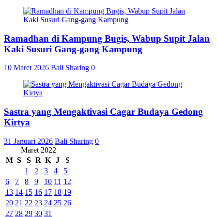
Ramadhan di Kampung Bugis, Wabup Supit Jalan
Kaki Susuri Gang-gang Kampung
10 Maret 2026
Bali Sharing
0
Sastra yang Mengaktivasi Cagar Budaya Gedong
Kirtya
31 Januari 2026
Bali Sharing
0
Maret 2022
M
S
S
R
K
J
S
1
2
3
4
5
6
7
8
9
10
11
12
13
14
15
16
17
18
19
20
21
22
23
24
25
26
27
28
29
30
31