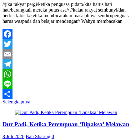
//jika rakyat pergi/ketika penguasa pidato/kita harus hati-
hati/barangkali mereka putus asa// //kalau rakyat sembunyi/dan
berbisik-bisik/ketika membicarakan masalahnya sendiri/penguasa
harus waspada dan belajar mendengar// Wahyu membacakan
Facebook
Twitter
Email
Telegram
WhatsApp
Line
Selengkapnya
Share
Dur-Padi, Ketika Perempuan ‘Dipaksa’ Melawan
8 Juli 2026
Bali Sharing
0