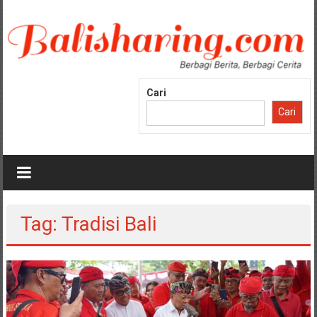
Lompat
ke
konten
Cari
Cari
Tag: Tradisi Bali