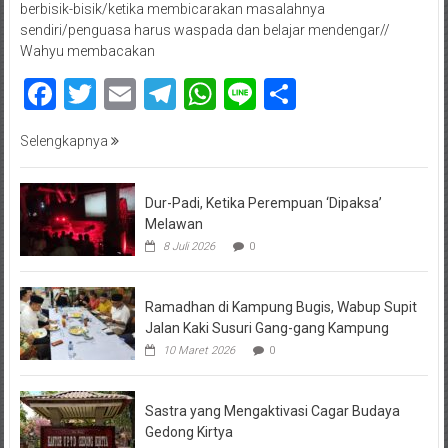
berbisik-bisik/ketika membicarakan masalahnya
sendiri/penguasa harus waspada dan belajar mendengar//
Wahyu membacakan
Facebook
Twitter
Email
Telegram
WhatsApp
Line
Share
Selengkapnya
Dur-Padi, Ketika Perempuan ‘Dipaksa’
Melawan
8 Juli 2026
0
Ramadhan di Kampung Bugis, Wabup Supit
Jalan Kaki Susuri Gang-gang Kampung
10 Maret 2026
0
Sastra yang Mengaktivasi Cagar Budaya
Gedong Kirtya