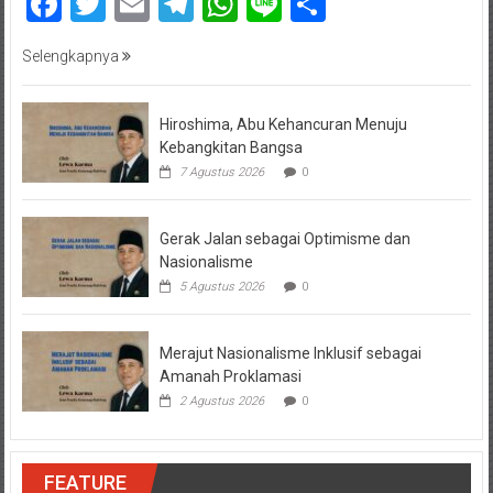
Facebook
Twitter
Email
Telegram
WhatsApp
Line
Share
Selengkapnya
Hiroshima, Abu Kehancuran Menuju
Kebangkitan Bangsa
7 Agustus 2026
0
Gerak Jalan sebagai Optimisme dan
Nasionalisme
5 Agustus 2026
0
Merajut Nasionalisme Inklusif sebagai
Amanah Proklamasi
2 Agustus 2026
0
FEATURE