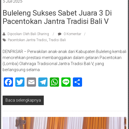
5 Juli 2025
Buleleng Sukses Sabet Juara 3 Di
Pacentokan Jantra Tradisi Bali V
Diposkan Oleh:Bali Sharing
0 Komentar
Pacentokan Jantra Tradisi
,
Tradisi Bali
DENPASAR – Perwakilan anak-anak dari Kabupaten Buleleng kembali
menorehkan prestasi membanggakan dalam gelaran Pacentokan
(Lomba) Olahraga Tradisional Jantra Tradisi Bali V, yang
berlangsung selama
Facebook
Twitter
Email
Telegram
WhatsApp
Line
Share
Baca selengkapnya