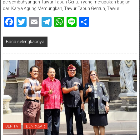
persembahyangan Tawur Tabuh Gentuh yang merupakan bagian
dari Karya Agung Memungkah, Tawur Tabuh Gentuh, Tawur
Facebook
Twitter
Email
Telegram
WhatsApp
Line
Share
Baca selengkapnya
BERITA
DENPASAR