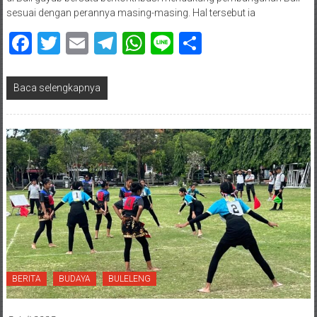
sesuai dengan perannya masing-masing. Hal tersebut ia
Facebook
Twitter
Email
Telegram
WhatsApp
Line
Share
Baca selengkapnya
BERITA
BUDAYA
BULELENG