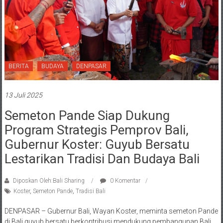
BERITA
BUDAYA
DENPASAR
13 Juli 2025
Semeton Pande Siap Dukung
Program Strategis Pemprov Bali,
Gubernur Koster: Guyub Bersatu
Lestarikan Tradisi Dan Budaya Bali
Diposkan Oleh:Bali Sharing
0 Komentar
Koster
,
Semeton Pande
,
Tradisi Bali
DENPASAR – Gubernur Bali, Wayan Koster, meminta semeton Pande
di Bali guyub bersatu berkontribusi mendukung pembangunan Bali